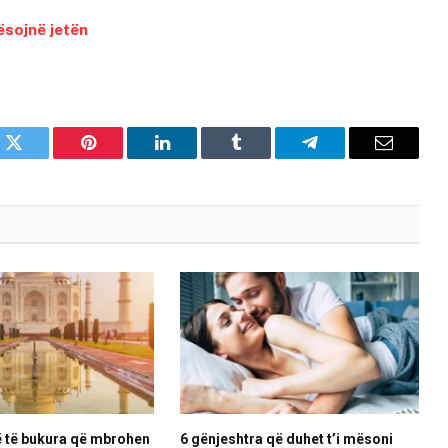
ësojnë jetën
k
Twitter
Pinterest
LinkedIn
Tumblr
Telegram
Email
ë të bukura që mbrohen
6 gënjeshtra që duhet t’i mësoni