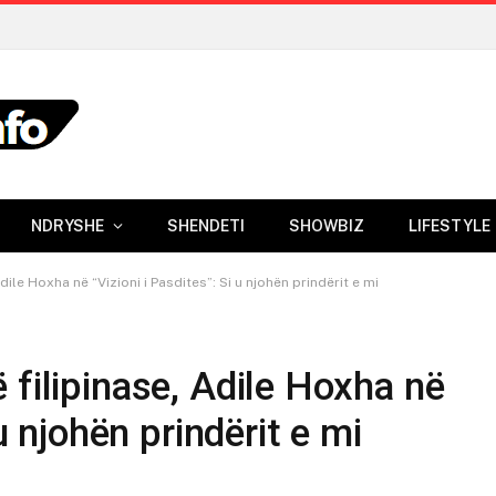
NDRYSHE
SHENDETI
SHOWBIZ
LIFESTYLE
ile Hoxha në “Vizioni i Pasdites”: Si u njohën prindërit e mi
 filipinase, Adile Hoxha në
 u njohën prindërit e mi