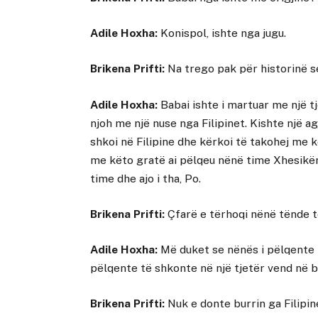
Adile Hoxha:
Konispol, ishte nga jugu.
Brikena Prifti:
Na trego pak për historinë se
Adile Hoxha:
Babai ishte i martuar me një tj
njoh me një nuse nga Filipinet. Kishte një agj
shkoi në Filipine dhe kërkoi të takohej me k
me këto gratë ai pëlqeu nënë time Xhesikën.
time dhe ajo i tha, Po.
Brikena Prifti:
Çfarë e tërhoqi nënë tënde t
Adile Hoxha:
Më duket se nënës i pëlqente t
pëlqente të shkonte në një tjetër vend në b
Brikena Prifti:
Nuk e donte burrin ga Filipin