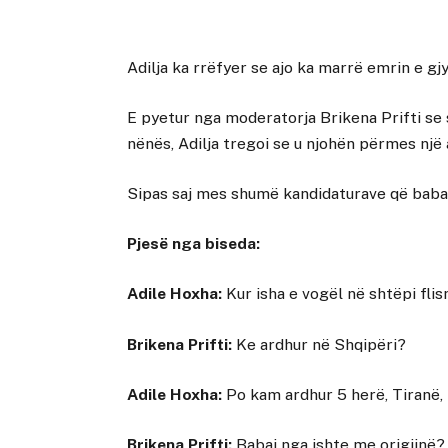
Adilja ka rrëfyer se ajo ka marrë emrin e gj
E pyetur nga moderatorja Brikena Prifti se s
nënës, Adilja tregoi se u njohën përmes një a
Sipas saj mes shumë kandidaturave që babai 
Pjesë nga biseda:
Adile Hoxha:
Kur isha e vogël në shtëpi flis
Brikena Prifti:
Ke ardhur në Shqipëri?
Adile Hoxha:
Po kam ardhur 5 herë, Tiranë,
Brikena Prifti:
Babai nga ishte me origjinë?