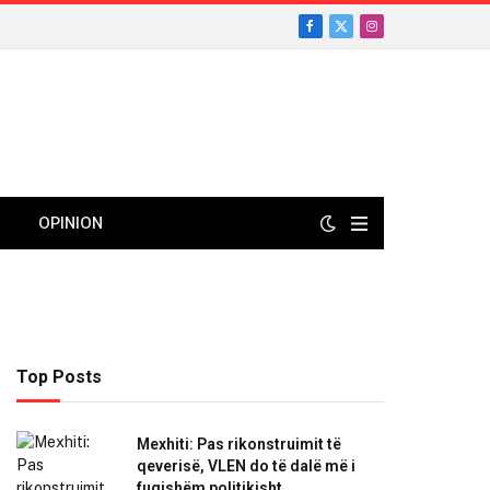
Facebook
X
Instagram
(Twitter)
OPINION
Top Posts
Mexhiti: Pas rikonstruimit të
qeverisë, VLEN do të dalë më i
fuqishëm politikisht