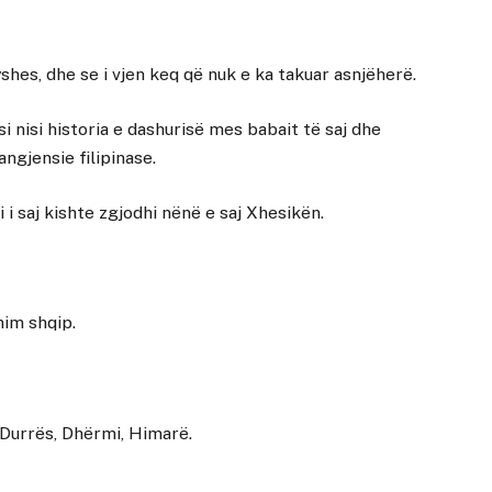
yshes, dhe se i vjen keq që nuk e ka takuar asnjëherë.
i nisi historia e dashurisë mes babait të saj dhe
ngjensie filipinase.
i saj kishte zgjodhi nënë e saj Xhesikën.
nim shqip.
 Durrës, Dhërmi, Himarë.