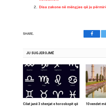
Disa zakone në mëngjes që ju përmir
SHARE.
Faceboo
JU SUGJEROJMË
Cilat janë 3 shenjat e horoskopit që
10 vendet m