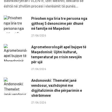
Bashkëkryetari i VLEN-it, Izet Mexhiti, deklaroi se
është në zhvillim procesi i vlerësimit të punës…
Privohen nga liria tre persona nga
gjithsej 5 denoncime për dhunë
në familje në Maqedoni
27/06/2026
Agrometeorologët apel bujqve të
Maqedonisë: Ujitni kulturat,
temperaturat po rrisin nevojën
për ujë
27/06/2026
Andonovski: Themelet janë
vendosur, vazhdojmë me
digjitalizimin dhe përparimin e
shërbimeve
27/06/2026