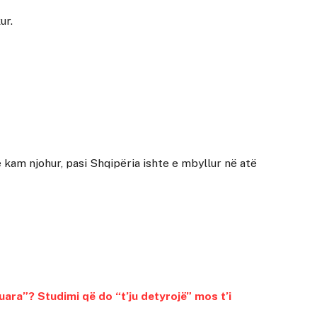
ur.
 kam njohur, pasi Shqipëria ishte e mbyllur në atë
ara”? Studimi që do “t’ju detyrojë” mos t’i