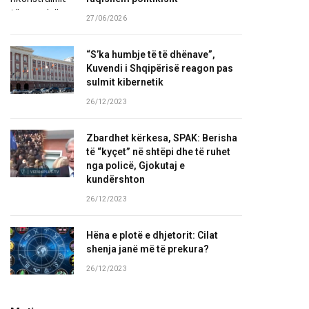
27/06/2026
“S’ka humbje të të dhënave”,
Kuvendi i Shqipërisë reagon pas
sulmit kibernetik
26/12/2023
Zbardhet kërkesa, SPAK: Berisha
të “kyçet” në shtëpi dhe të ruhet
nga policë, Gjokutaj e
kundërshton
26/12/2023
Hëna e plotë e dhjetorit: Cilat
shenja janë më të prekura?
26/12/2023