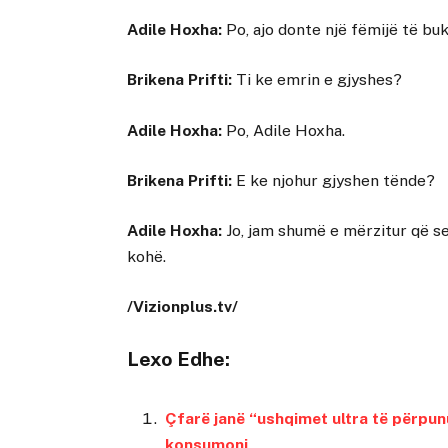
Adile Hoxha:
Po, ajo donte një fëmijë të buk
Brikena Prifti:
Ti ke emrin e gjyshes?
Adile Hoxha:
Po, Adile Hoxha.
Brikena Prifti:
E ke njohur gjyshen tënde?
Adile Hoxha:
Jo, jam shumë e mërzitur që se
kohë.
/Vizionplus.tv/
Lexo Edhe:
Çfarë janë “ushqimet ultra të përpunu
konsumoni