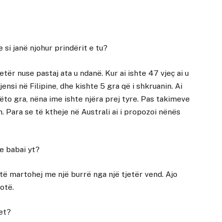
 si janë njohur prindërit e tu?
etër nuse pastaj ata u ndanë. Kur ai ishte 47 vjeç ai u
ensi në Filipine, dhe kishte 5 gra që i shkruanin. Ai
ëto gra, nëna ime ishte njëra prej tyre. Pas takimeve
 Para se të ktheje në Australi ai i propozoi nënës
e babai yt?
ë martohej me një burrë nga një tjetër vend. Ajo
otë.
et?