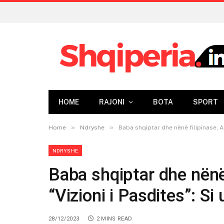
HOME
RAJONI
BOTA
SPORT
»
»
Home
Ndryshe
Baba shqiptar dhe nënë filipinase, Ad
NDRYSHE
Baba shqiptar dhe nënë
“Vizioni i Pasdites”: Si
28/12/2023
2 MINS READ