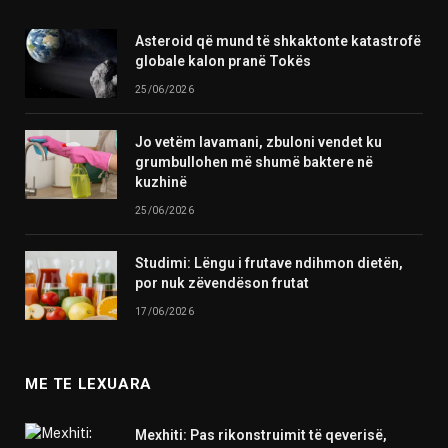
Asteroid që mund të shkaktonte katastrofë
globale kalon pranë Tokës
25/06/2026
Jo vetëm lavamani, zbuloni vendet ku
grumbullohen më shumë baktere në
kuzhinë
25/06/2026
Studimi: Lëngu i frutave ndihmon dietën,
por nuk zëvendëson frutat
17/06/2026
ME TE LEXUARA
Mexhiti: Pas rikonstruimit të qeverisë,