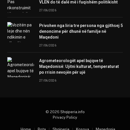
VLEN do të dalë më i fuqishëm politikisht
27/06/2026
Privohen nga liria tre persona nga gjithsej 5
denoncime për dhunë në familje në
Maqedoni
27/06/2026
Agrometeorologët apel bujqve të
Maqedonisë: Ujitni kulturat, temperaturat
po rrisin nevojën për ujë
27/06/2026
© 2026
Shqiperia.info
Privacy Policy
Home
Bota
Shqiperia
Kosova
Maqedonia