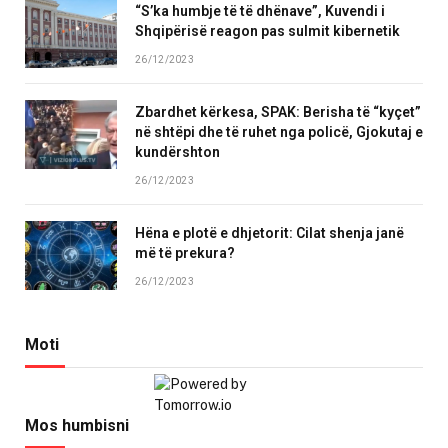
“S’ka humbje të të dhënave”, Kuvendi i
Shqipërisë reagon pas sulmit kibernetik
26/12/2023
Zbardhet kërkesa, SPAK: Berisha të “kyçet”
në shtëpi dhe të ruhet nga policë, Gjokutaj e
kundërshton
26/12/2023
Hëna e plotë e dhjetorit: Cilat shenja janë
më të prekura?
26/12/2023
Moti
Mos humbisni