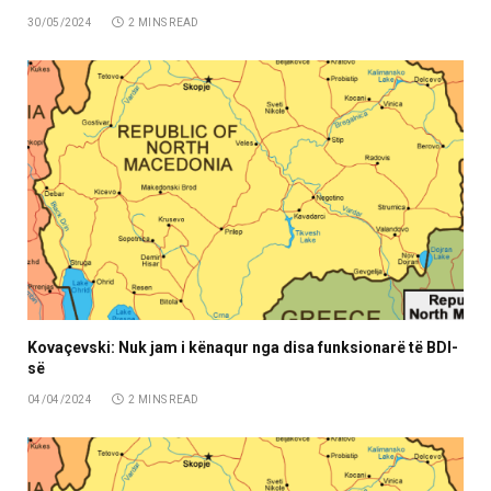
30/05/2024
2 MINS READ
Kovaçevski: Nuk jam i kënaqur nga disa funksionarë të BDI-
së
04/04/2024
2 MINS READ