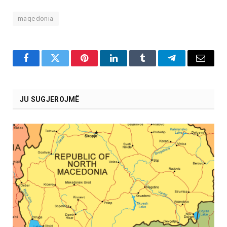
maqedonia
Facebook
Twitter
Pinterest
LinkedIn
Tumblr
Telegram
Email
JU SUGJEROJMË