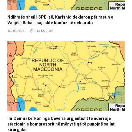
Ndihmës shefi i SPB-së, Karishiq deklaron për rastin e
Vanjës: Babai i saj ishte konfuz në deklarata
16/10/2024
2 MINS READ
Ilir Demiri kërkon nga Qeveria urgjentisht të ndërrojë
stacionin e kompresorit në mënyrë që të punojnë sallat
kirurgjike