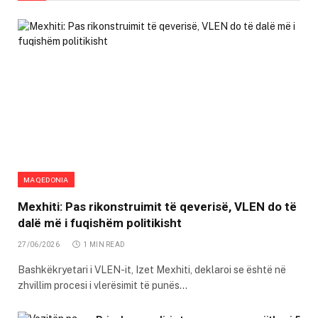
MAQEDONIA
Mexhiti: Pas rikonstruimit të qeverisë, VLEN do të
dalë më i fuqishëm politikisht
27/06/2026
1 MIN READ
Bashkëkryetari i VLEN-it, Izet Mexhiti, deklaroi se është në
zhvillim procesi i vlerësimit të punës…