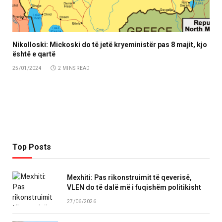
Nikolloski: Mickoski do të jetë kryeministër pas 8 majit, kjo
është e qartë
25/01/2024
2 MINS READ
Top Posts
Mexhiti: Pas rikonstruimit të qeverisë,
VLEN do të dalë më i fuqishëm politikisht
27/06/2026