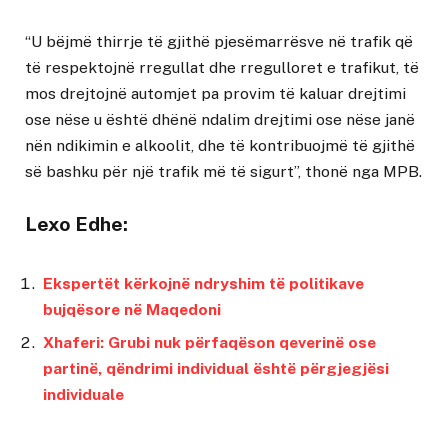
“U bëjmë thirrje të gjithë pjesëmarrësve në trafik që
të respektojnë rregullat dhe rregulloret e trafikut, të
mos drejtojnë automjet pa provim të kaluar drejtimi
ose nëse u është dhënë ndalim drejtimi ose nëse janë
nën ndikimin e alkoolit, dhe të kontribuojmë të gjithë
së bashku për një trafik më të sigurt”, thonë nga MPB.
Lexo Edhe:
Ekspertët kërkojnë ndryshim të politikave
bujqësore në Maqedoni
Xhaferi: Grubi nuk përfaqëson qeverinë ose
partinë, qëndrimi individual është përgjegjësi
individuale