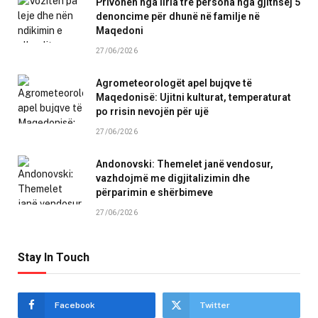
Privohen nga liria tre persona nga gjithsej 5
denoncime për dhunë në familje në
Maqedoni
27/06/2026
Agrometeorologët apel bujqve të
Maqedonisë: Ujitni kulturat, temperaturat
po rrisin nevojën për ujë
27/06/2026
Andonovski: Themelet janë vendosur,
vazhdojmë me digjitalizimin dhe
përparimin e shërbimeve
27/06/2026
Stay In Touch
Facebook
Twitter