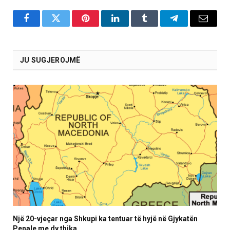
Facebook
Twitter
Pinterest
LinkedIn
Tumblr
Telegram
Email
JU SUGJEROJMË
Një 20-vjeçar nga Shkupi ka tentuar të hyjë në Gjykatën
Penale me dy thika