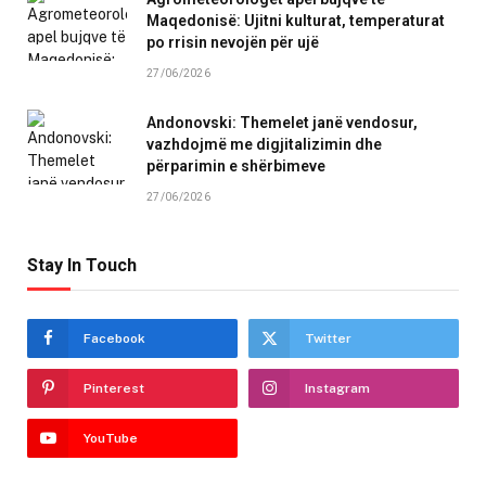
Maqedonisë: Ujitni kulturat, temperaturat
po rrisin nevojën për ujë
27/06/2026
Andonovski: Themelet janë vendosur,
vazhdojmë me digjitalizimin dhe
përparimin e shërbimeve
27/06/2026
Stay In Touch
Facebook
Twitter
Pinterest
Instagram
YouTube