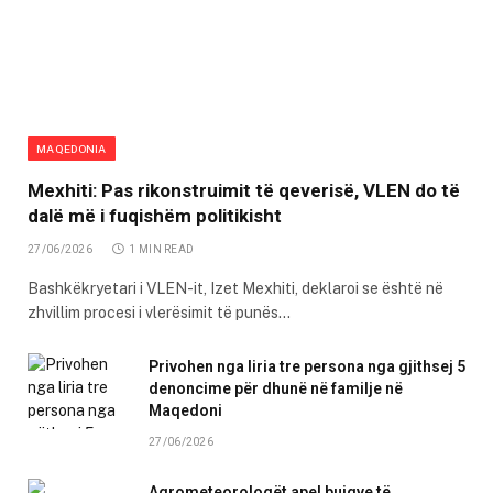
MAQEDONIA
Mexhiti: Pas rikonstruimit të qeverisë, VLEN do të
dalë më i fuqishëm politikisht
27/06/2026
1 MIN READ
Bashkëkryetari i VLEN-it, Izet Mexhiti, deklaroi se është në
zhvillim procesi i vlerësimit të punës…
Privohen nga liria tre persona nga gjithsej 5
denoncime për dhunë në familje në
Maqedoni
27/06/2026
Agrometeorologët apel bujqve të