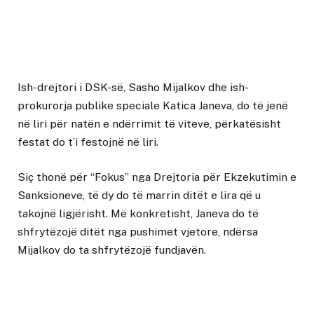
Ish-drejtori i DSK-së, Sasho Mijalkov dhe ish-
prokurorja publike speciale Katica Janeva, do të jenë
në liri për natën e ndërrimit të viteve, përkatësisht
festat do t’i festojnë në liri.
Siç thonë për “Fokus” nga Drejtoria për Ekzekutimin e
Sanksioneve, të dy do të marrin ditët e lira që u
takojnë ligjërisht. Më konkretisht, Janeva do të
shfrytëzojë ditët nga pushimet vjetore, ndërsa
Mijalkov do ta shfrytëzojë fundjavën.