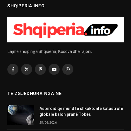
SHQIPERIA.INFO
Lajme shqip nga Shqiperia, Kosova dhe rajoni.
Facebook
X
Pinterest
YouTube
WhatsApp
(Twitter)
TE ZGJEDHURA NGA NE
Asteroid që mund të shkaktonte katastrofë
globale kalon pranë Tokës
25/06/2026