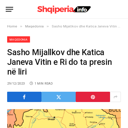
»
»
Home
Maqedonia
Sasho Mijallkov dhe Katica Janeva Vitin e Ri do ta presin në liri
MAQEDONIA
Sasho Mijallkov dhe Katica
Janeva Vitin e Ri do ta presin
në liri
29/12/2023
1 MIN READ