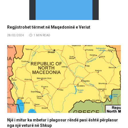
Regjistrohet tërmet në Maqedoninë e Veriut
28/02/2024
1 MIN READ
Një i mitur ka mbetur i plagosur rëndë pasi është përplasur
nga një veturë në Shkup