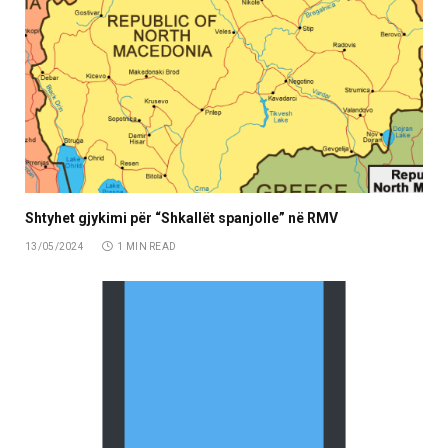
Shtyhet gjykimi për “Shkallët spanjolle” në RMV
13/05/2024
1 MIN READ