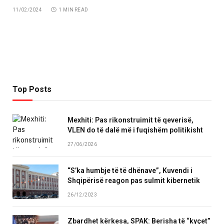
11/02/2024
1 MIN READ
Top Posts
Mexhiti: Pas rikonstruimit të qeverisë,
VLEN do të dalë më i fuqishëm politikisht
27/06/2026
“S’ka humbje të të dhënave”, Kuvendi i
Shqipërisë reagon pas sulmit kibernetik
26/12/2023
Zbardhet kërkesa, SPAK: Berisha të “kyçet”