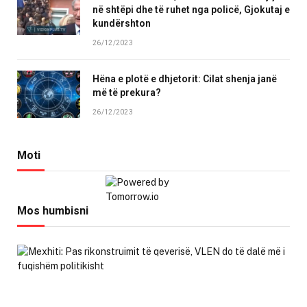
në shtëpi dhe të ruhet nga policë, Gjokutaj e
kundërshton
26/12/2023
Hëna e plotë e dhjetorit: Cilat shenja janë
më të prekura?
26/12/2023
Moti
Mos humbisni