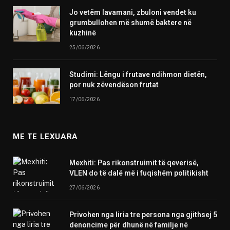
Jo vetëm lavamani, zbuloni vendet ku
grumbullohen më shumë baktere në
kuzhinë
25/06/2026
Studimi: Lëngu i frutave ndihmon dietën,
por nuk zëvendëson frutat
17/06/2026
ME TE LEXUARA
Mexhiti: Pas rikonstruimit të qeverisë,
VLEN do të dalë më i fuqishëm politikisht
27/06/2026
Privohen nga liria tre persona nga gjithsej 5
denoncime për dhunë në familje në