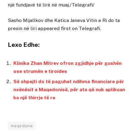
një fundjavë të lirë në muaj./Telegrafi/
Sasho Mijallkov dhe Katica Janeva Vitin e Ri do ta
presin në liri
appeared first on
Telegrafi
.
Lexo Edhe:
Klinika Zhan Mitrev ofron zgjidhje për gushën
ose strumën e tiroides
Së shpejti do të paguhet ndihma financiare për
nxënësit e Maqedonisë, për ata që nuk aplikuan
ka një thirrje të re
maqedonia