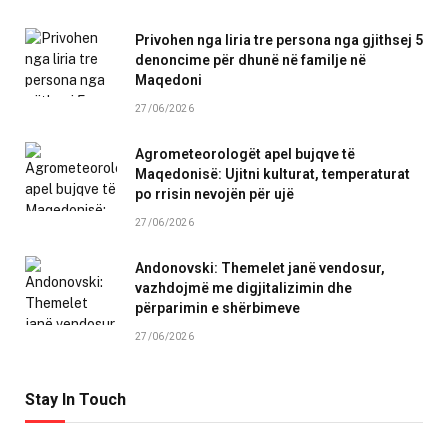
Privohen nga liria tre persona nga gjithsej 5
denoncime për dhunë në familje në
Maqedoni
27/06/2026
Agrometeorologët apel bujqve të
Maqedonisë: Ujitni kulturat, temperaturat
po rrisin nevojën për ujë
27/06/2026
Andonovski: Themelet janë vendosur,
vazhdojmë me digjitalizimin dhe
përparimin e shërbimeve
27/06/2026
Stay In Touch