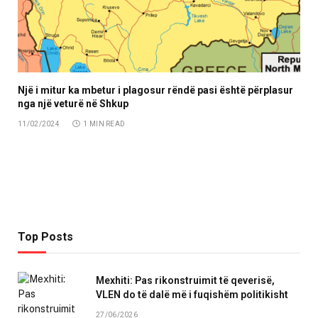
Një i mitur ka mbetur i plagosur rëndë pasi është përplasur
nga një veturë në Shkup
11/02/2024
1 MIN READ
Top Posts
Mexhiti: Pas rikonstruimit të qeverisë,
VLEN do të dalë më i fuqishëm politikisht
27/06/2026