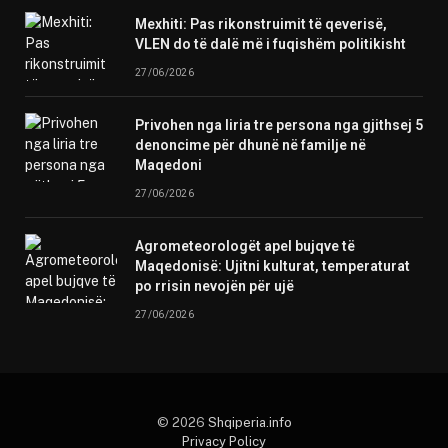
Mexhiti: Pas rikonstruimit të qeverisë,
VLEN do të dalë më i fuqishëm politikisht
27/06/2026
Privohen nga liria tre persona nga gjithsej 5
denoncime për dhunë në familje në
Maqedoni
27/06/2026
Agrometeorologët apel bujqve të
Maqedonisë: Ujitni kulturat, temperaturat
po rrisin nevojën për ujë
27/06/2026
© 2026
Shqiperia.info
Privacy Policy