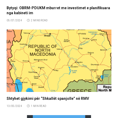
Bytyqi: OBRM-PDUKM mburret me investimet e planifikuara
nga kabineti im
05/07/2024
2 MINS READ
Shtyhet gjykimi për “Shkallët spanjolle” në RMV
13/05/2024
1 MIN READ