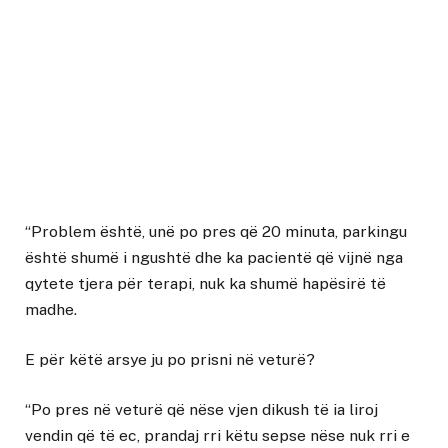
“Problem është, unë po pres që 20 minuta, parkingu
është shumë i ngushtë dhe ka pacientë që vijnë nga
qytete tjera për terapi, nuk ka shumë hapësirë të
madhe.
E për këtë arsye ju po prisni në veturë?
“Po pres në veturë që nëse vjen dikush të ia liroj
vendin që të ec, prandaj rri këtu sepse nëse nuk rri e