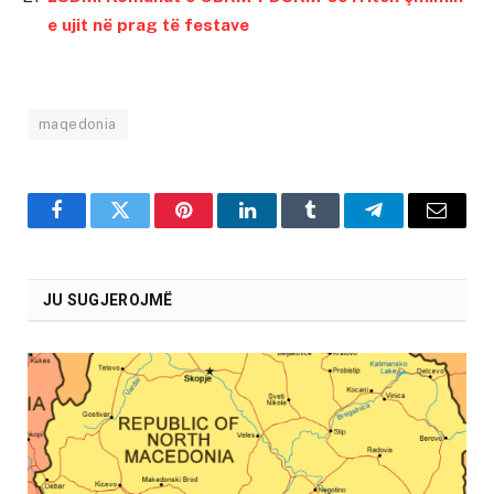
e ujit në prag të festave
maqedonia
Facebook
Twitter
Pinterest
LinkedIn
Tumblr
Telegram
Email
JU SUGJEROJMË