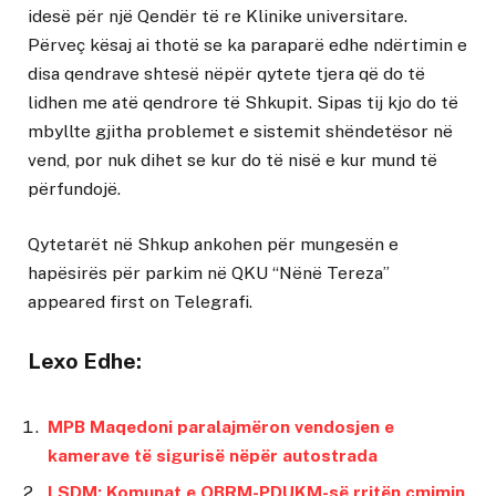
idesë për një Qendër të re Klinike universitare.
Përveç kësaj ai thotë se ka paraparë edhe ndërtimin e
disa qendrave shtesë nëpër qytete tjera që do të
lidhen me atë qendrore të Shkupit. Sipas tij kjo do të
mbyllte gjitha problemet e sistemit shëndetësor në
vend, por nuk dihet se kur do të nisë e kur mund të
përfundojë.
Qytetarët në Shkup ankohen për mungesën e
hapësirës për parkim në QKU “Nënë Tereza”
appeared first on
Telegrafi
.
Lexo Edhe:
MPB Maqedoni paralajmëron vendosjen e
kamerave të sigurisë nëpër autostrada
LSDM: Komunat e OBRM-PDUKM-së rritën çmimin