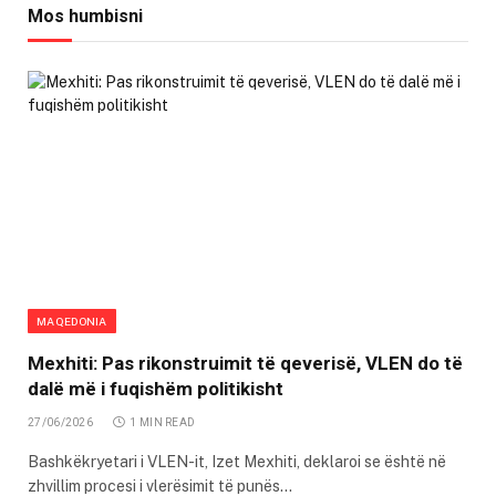
Mos humbisni
MAQEDONIA
Mexhiti: Pas rikonstruimit të qeverisë, VLEN do të
dalë më i fuqishëm politikisht
27/06/2026
1 MIN READ
Bashkëkryetari i VLEN-it, Izet Mexhiti, deklaroi se është në
zhvillim procesi i vlerësimit të punës…