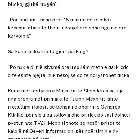
bllokoj gjithë rrugën”
“Për parkim… nëse pres 15 minuta do të isha i
kënaqur, çfarë të them, ndonjëherë edhe nga një orë
kërkojmë”
Sa kohë iu deshtë të gjeni parking?
“Po nuk e di një gjysmë ore u sollëm rreth e qark, çdo
ditë është njëjtë, nuk besoj se do të ndryshohet diçka”
Kur e mori detyrën e Ministrit të Shëndetësisë, një
nga premtimet primare të Fatmir Mexhitit ishte
rregullimi i kaosit që bëhen në oborrin e Qendrës
Klinike, por siç u pa tollovia dhe pritjet po vazhdojnë. I
pyetur nga TV21, Mexhiti thotë se nesër pritet të
kalojë në Qeveri informacioni për ndërtimin e dy