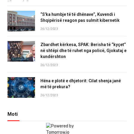
“S’ka humbje të të dhënave”, Kuvendi i
Shqipërisë reagon pas sulmit kibernetik
26/12/2023
Zbardhet kërkesa, SPAK: Berisha të “kyçet”
në shtëpi dhe të ruhet nga policë, Gjokutaj e
kundërshton
26/12/2023
Hëna e plotë e dhjetorit: Cilat shenja janë
më të prekura?
26/12/2023
Moti