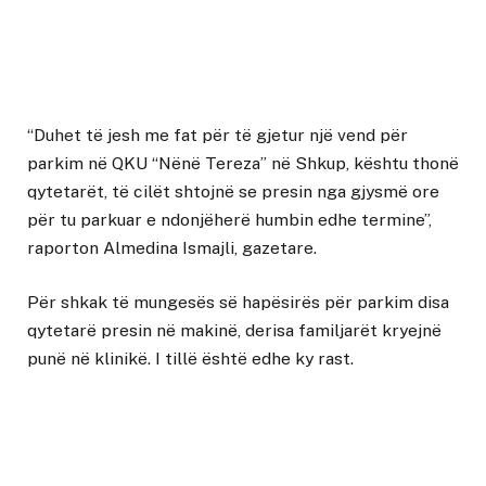
“Duhet të jesh me fat për të gjetur një vend për
parkim në QKU “Nënë Tereza” në Shkup, kështu thonë
qytetarët, të cilët shtojnë se presin nga gjysmë ore
për tu parkuar e ndonjëherë humbin edhe termine”,
raporton Almedina Ismajli, gazetare.
Për shkak të mungesës së hapësirës për parkim disa
qytetarë presin në makinë, derisa familjarët kryejnë
punë në klinikë. I tillë është edhe ky rast.