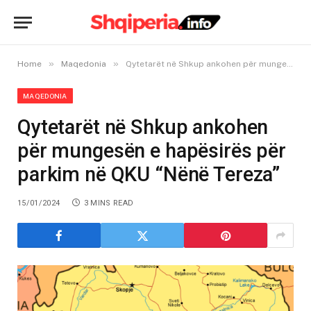
»
»
Home
Maqedonia
Qytetarët në Shkup ankohen për mungesën e hapësirës për parkim në QKU “Nënë Tereza”
MAQEDONIA
Qytetarët në Shkup ankohen
për mungesën e hapësirës për
parkim në QKU “Nënë Tereza”
15/01/2024
3 MINS READ