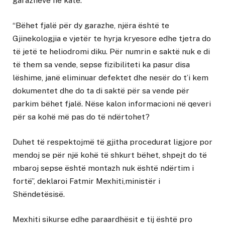
garazheve në kate.
“Bëhet fjalë për dy garazhe, njëra është te
Gjinekologjia e vjetër te hyrja kryesore edhe tjetra do
të jetë te heliodromi diku. Për numrin e saktë nuk e di
të them sa vende, sepse fizibiliteti ka pasur disa
lëshime, janë eliminuar defektet dhe nesër do t’i kem
dokumentet dhe do ta di saktë për sa vende për
parkim bëhet fjalë. Nëse kalon informacioni në qeveri
për sa kohë më pas do të ndërtohet?
Duhet të respektojmë të gjitha procedurat ligjore por
mendoj se për një kohë të shkurt bëhet, shpejt do të
mbaroj sepse është montazh nuk është ndërtim i
fortë”, deklaroi Fatmir Mexhiti,ministër i
Shëndetësisë.
Mexhiti sikurse edhe paraardhësit e tij është pro