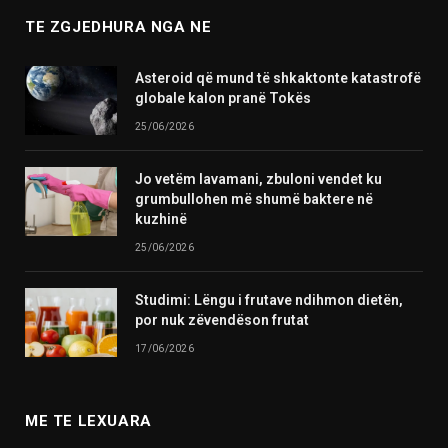
TE ZGJEDHURA NGA NE
Asteroid që mund të shkaktonte katastrofë
globale kalon pranë Tokës
25/06/2026
Jo vetëm lavamani, zbuloni vendet ku
grumbullohen më shumë baktere në
kuzhinë
25/06/2026
Studimi: Lëngu i frutave ndihmon dietën,
por nuk zëvendëson frutat
17/06/2026
ME TE LEXUARA