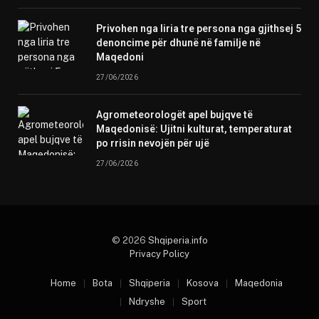
Privohen nga liria tre persona nga gjithsej 5
denoncime për dhunë në familje në
Maqedoni
27/06/2026
Agrometeorologët apel bujqve të
Maqedonisë: Ujitni kulturat, temperaturat
po rrisin nevojën për ujë
27/06/2026
© 2026
Shqiperia.info
Privacy Policy
Home
Bota
Shqiperia
Kosova
Maqedonia
Ndryshe
Sport