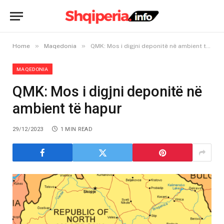
»
»
Home
Maqedonia
QMK: Mos i digjni deponitë në ambient të hapur
MAQEDONIA
QMK: Mos i digjni deponitë në
ambient të hapur
29/12/2023
1 MIN READ