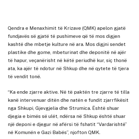
Qendra e Menaxhimit të Krizave (QMK) apelon gjatë
fundjavës së gjatë të pushimeve që të mos digjen
kashtë dhe mbetje kulture në ara. Mos digjni sendet
plastike dhe gome, mbeturinat dhe deponitë në ajër
të hapur, veçanërisht në këtë periudhë kur, siç thonë
ata, ka ajër të ndotur në Shkup dhe në qytete të tjera
të vendit tonë.
“Ka ende zjarre aktive. Në të paktën tre zjarre të tilla
kanë intervenuar ditën dhe natën e fundit zjarrfikësit
nga Shkupi, Gjevgjelia dhe Strumica. Është shuar
djegia e bimës së ulët, ndërsa në Shkup është shuar
një deponi e djegur në afërsi të fshatit “Vardarishtë”
në Komunën e Gazi Babës”, njofton QMK.