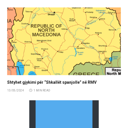
Shtyhet gjykimi për “Shkallët spanjolle” në RMV
13/05/2024
1 MIN READ