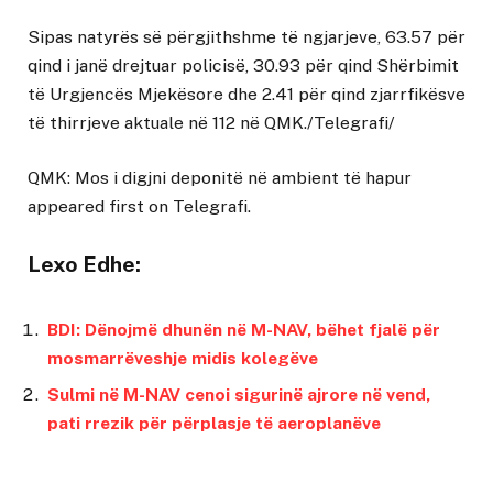
Sipas natyrës së përgjithshme të ngjarjeve, 63.57 për
qind i janë drejtuar policisë, 30.93 për qind Shërbimit
të Urgjencës Mjekësore dhe 2.41 për qind zjarrfikësve
të thirrjeve aktuale në 112 në QMK./Telegrafi/
QMK: Mos i digjni deponitë në ambient të hapur
appeared first on
Telegrafi
.
Lexo Edhe:
BDI: Dënojmë dhunën në M-NAV, bëhet fjalë për
mosmarrëveshje midis kolegëve
Sulmi në M-NAV cenoi sigurinë ajrore në vend,
pati rrezik për përplasje të aeroplanëve