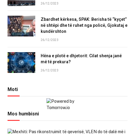
26/12/2023
Zbardhet kërkesa, SPAK: Berisha të “kyçet”
në shtëpi dhe të ruhet nga policë, Gjokutaj e
kundërshton
26/12/2023
Hëna e plotë e dhjetorit: Cilat shenja janë
më të prekura?
26/12/2023
Moti
Mos humbisni