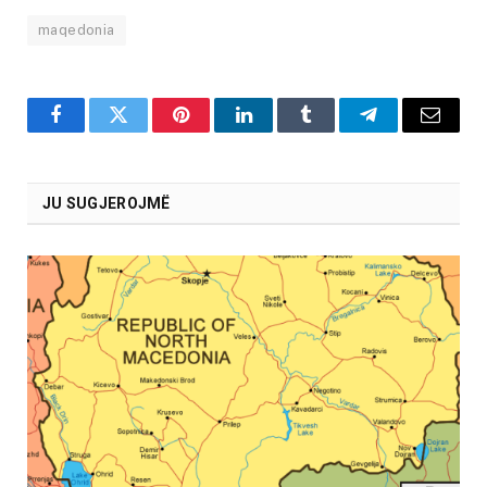
maqedonia
Facebook
Twitter
Pinterest
LinkedIn
Tumblr
Telegram
Email
JU SUGJEROJMË