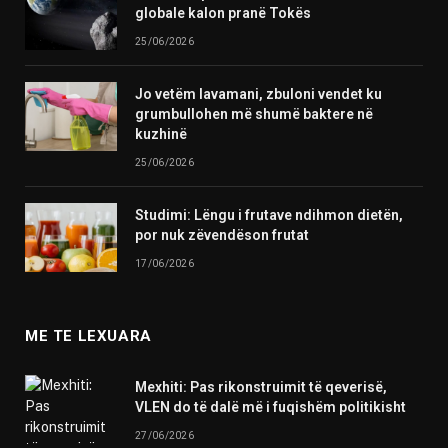
globale kalon pranë Tokës
25/06/2026
Jo vetëm lavamani, zbuloni vendet ku
grumbullohen më shumë baktere në
kuzhinë
25/06/2026
Studimi: Lëngu i frutave ndihmon dietën,
por nuk zëvendëson frutat
17/06/2026
ME TE LEXUARA
Mexhiti: Pas rikonstruimit të qeverisë,
VLEN do të dalë më i fuqishëm politikisht
27/06/2026