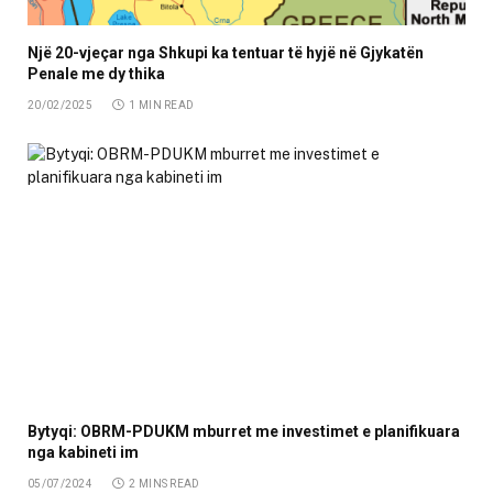
Një 20-vjeçar nga Shkupi ka tentuar të hyjë në Gjykatën
Penale me dy thika
20/02/2025
1 MIN READ
Bytyqi: OBRM-PDUKM mburret me investimet e planifikuara
nga kabineti im
05/07/2024
2 MINS READ