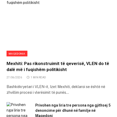
MAQEDONIA
Mexhiti: Pas rikonstruimit të qeverisë, VLEN do të
dalë më i fuqishëm politikisht
27/06/2026
1 MIN READ
Bashkëkryetari i VLEN-it, Izet Mexhiti, deklaroi se është në
zhvillim procesi i vlerësimit të punës…
Privohen nga liria tre persona nga gjithsej 5
denoncime për dhunë në familje në
Maqedoni