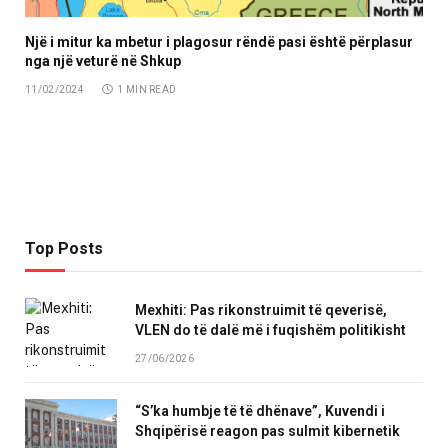
Një i mitur ka mbetur i plagosur rëndë pasi është përplasur
nga një veturë në Shkup
11/02/2024
1 MIN READ
Top Posts
Mexhiti: Pas rikonstruimit të qeverisë,
VLEN do të dalë më i fuqishëm politikisht
27/06/2026
“S’ka humbje të të dhënave”, Kuvendi i
Shqipërisë reagon pas sulmit kibernetik