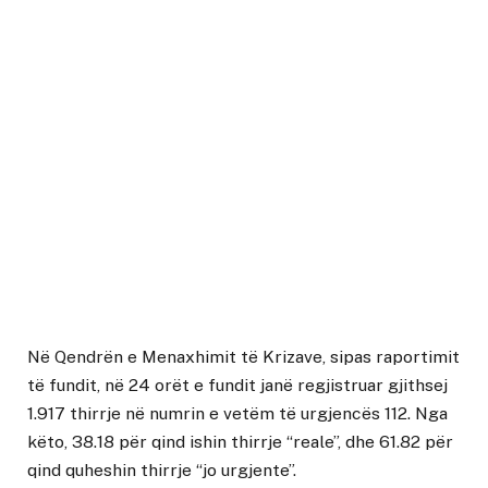
Në Qendrën e Menaxhimit të Krizave, sipas raportimit
të fundit, në 24 orët e fundit janë regjistruar gjithsej
1.917 thirrje në numrin e vetëm të urgjencës 112. Nga
këto, 38.18 për qind ishin thirrje “reale”, dhe 61.82 për
qind quheshin thirrje “jo urgjente”.