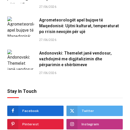
27/06/2026
Agrometeorologët apel bujqve të
Maqedonisë: Ujitni kulturat, temperaturat
po rrisin nevojën për ujë
27/06/2026
Andonovski: Themelet janë vendosur,
vazhdojmë me digjitalizimin dhe
përparimin e shërbimeve
27/06/2026
Stay In Touch
Facebook
Twitter
Pinterest
Instagram