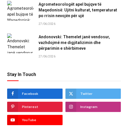
Agrometeorologët apel bujqve të
Maqedonisë: Ujitni kulturat, temperaturat
po rrisin nevojën për ujë
27/06/2026
Andonovski: Themelet janë vendosur,
vazhdojmë me digjitalizimin dhe
përparimin e shërbimeve
27/06/2026
Stay In Touch
Facebook
Twitter
Pinterest
Instagram
YouTube