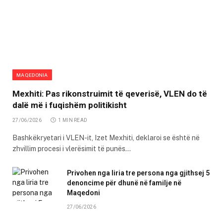
MAQEDONIA
Mexhiti: Pas rikonstruimit të qeverisë, VLEN do të
dalë më i fuqishëm politikisht
27/06/2026
1 MIN READ
Bashkëkryetari i VLEN-it, Izet Mexhiti, deklaroi se është në
zhvillim procesi i vlerësimit të punës…
Privohen nga liria tre persona nga gjithsej 5
denoncime për dhunë në familje në
Maqedoni
27/06/2026