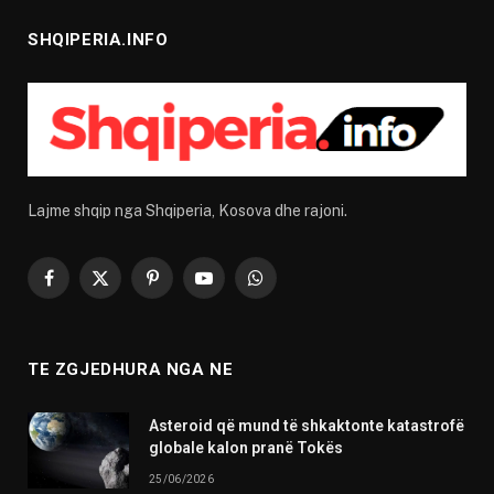
SHQIPERIA.INFO
Lajme shqip nga Shqiperia, Kosova dhe rajoni.
Facebook
X
Pinterest
YouTube
WhatsApp
(Twitter)
TE ZGJEDHURA NGA NE
Asteroid që mund të shkaktonte katastrofë
globale kalon pranë Tokës
25/06/2026