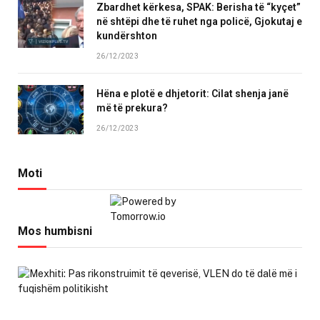
Zbardhet kërkesa, SPAK: Berisha të “kyçet”
në shtëpi dhe të ruhet nga policë, Gjokutaj e
kundërshton
26/12/2023
Hëna e plotë e dhjetorit: Cilat shenja janë
më të prekura?
26/12/2023
Moti
Mos humbisni