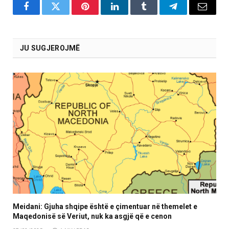
Facebook
Twitter
Pinterest
LinkedIn
Tumblr
Telegram
Email
JU SUGJEROJMË
Meidani: Gjuha shqipe është e çimentuar në themelet e
Maqedonisë së Veriut, nuk ka asgjë që e cenon