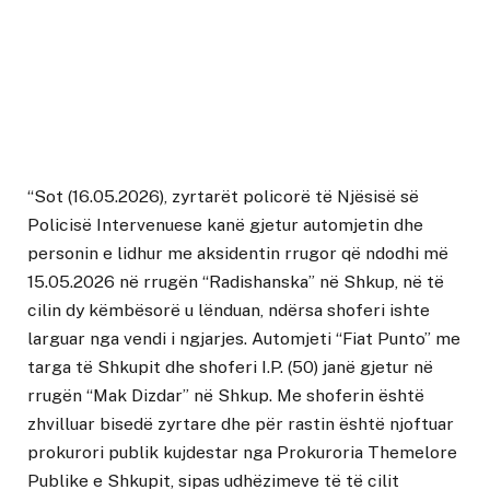
“Sot (16.05.2026), zyrtarët policorë të Njësisë së
Policisë Intervenuese kanë gjetur automjetin dhe
personin e lidhur me aksidentin rrugor që ndodhi më
15.05.2026 në rrugën “Radishanska” në Shkup, në të
cilin dy këmbësorë u lënduan, ndërsa shoferi ishte
larguar nga vendi i ngjarjes. Automjeti “Fiat Punto” me
targa të Shkupit dhe shoferi I.P. (50) janë gjetur në
rrugën “Mak Dizdar” në Shkup. Me shoferin është
zhvilluar bisedë zyrtare dhe për rastin është njoftuar
prokurori publik kujdestar nga Prokuroria Themelore
Publike e Shkupit, sipas udhëzimeve të të cilit