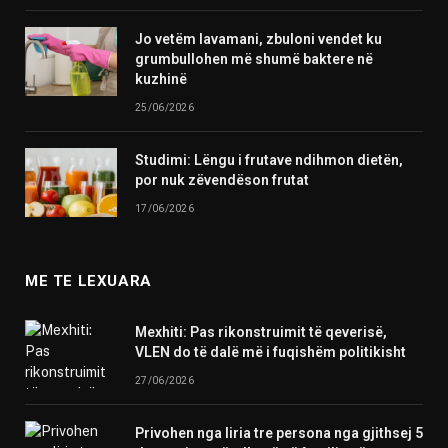
Jo vetëm lavamani, zbuloni vendet ku
grumbullohen më shumë baktere në
kuzhinë
25/06/2026
Studimi: Lëngu i frutave ndihmon dietën,
por nuk zëvendëson frutat
17/06/2026
ME TE LEXUARA
Mexhiti: Pas rikonstruimit të qeverisë,
VLEN do të dalë më i fuqishëm politikisht
27/06/2026
Privohen nga liria tre persona nga gjithsej 5