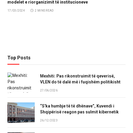
modelet e riorganizimit të institucioneve
17/03/2024
2 MINS READ
Top Posts
Mexhiti: Pas rikonstruimit të qeverisë,
VLEN do të dalë më i fuqishëm politikisht
27/06/2026
“S’ka humbje të të dhënave”, Kuvendi i
Shqipërisë reagon pas sulmit kibernetik
26/12/2023