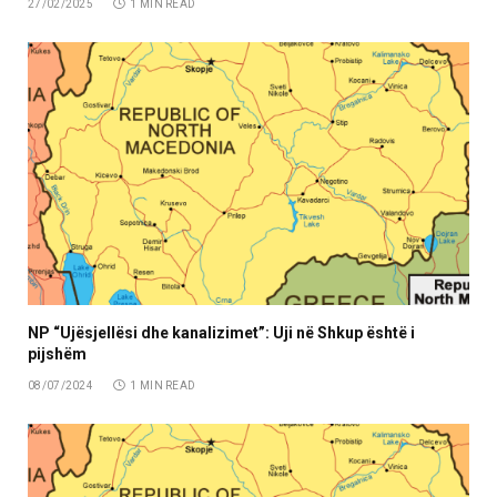
27/02/2025
1 MIN READ
NP “Ujësjellësi dhe kanalizimet”: Uji në Shkup është i
pijshëm
08/07/2024
1 MIN READ