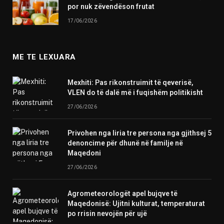
por nuk zëvendëson frutat
17/06/2026
ME TE LEXUARA
Mexhiti: Pas rikonstruimit të qeverisë,
VLEN do të dalë më i fuqishëm politikisht
27/06/2026
Privohen nga liria tre persona nga gjithsej 5
denoncime për dhunë në familje në
Maqedoni
27/06/2026
Agrometeorologët apel bujqve të
Maqedonisë: Ujitni kulturat, temperaturat
po rrisin nevojën për ujë