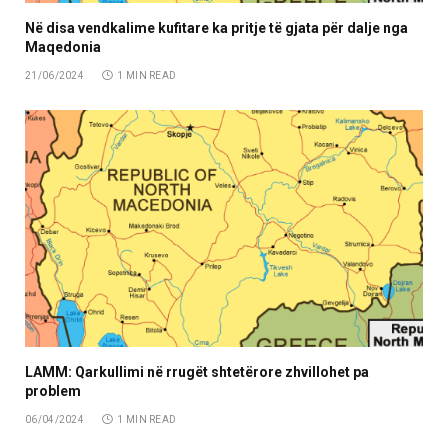
Në disa vendkalime kufitare ka pritje të gjata për dalje nga
Maqedonia
21/06/2024
1 MIN READ
LAMM: Qarkullimi në rrugët shtetërore zhvillohet pa
problem
06/04/2024
1 MIN READ