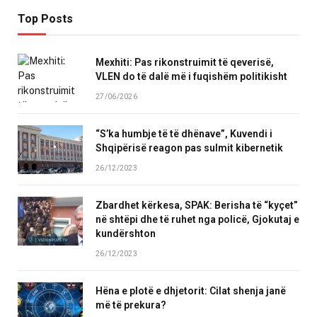
Top Posts
Mexhiti: Pas rikonstruimit të qeverisë,
VLEN do të dalë më i fuqishëm politikisht
27/06/2026
“S’ka humbje të të dhënave”, Kuvendi i
Shqipërisë reagon pas sulmit kibernetik
26/12/2023
Zbardhet kërkesa, SPAK: Berisha të “kyçet”
në shtëpi dhe të ruhet nga policë, Gjokutaj e
kundërshton
26/12/2023
Hëna e plotë e dhjetorit: Cilat shenja janë
më të prekura?