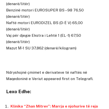
(denarë/litër)
Benzinë motori EUROSUPER BS – 98 76,50
(denarë/litër)
Naftë motori EURODIZEL BS (D-Е V) 65,00
(denarë/litër)
Vaj për djegie Ekstra i Lehtë 1 (EL -1) 67,50
(denarë/litër)
Mazut М-1 SU 37,862 (denarë/kilogram)
Ndryshojnë çmimet e derivateve të naftës në
Maqedoninë e Veriut
appeared first on
Telegrafi
.
Lexo Edhe:
Klinika “Zhan Mitrev”: Marrja e njohurive të reja