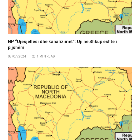
NP “Ujësjellësi dhe kanalizimet”: Uji në Shkup është i
pijshëm
08/07/2024
1 MIN READ