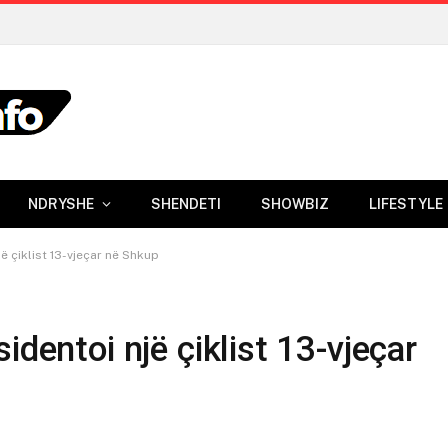
NDRYSHE
SHENDETI
SHOWBIZ
LIFESTYLE
ë çiklist 13-vjeçar në Shkup
identoi një çiklist 13-vjeçar