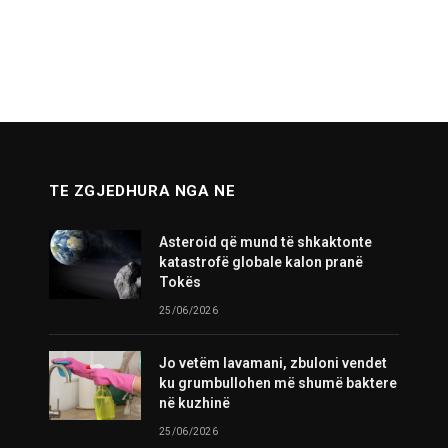
TE ZGJEDHURA NGA NE
Asteroid që mund të shkaktonte
katastrofë globale kalon pranë
Tokës
25/06/2026
Jo vetëm lavamani, zbuloni vendet
ku grumbullohen më shumë baktere
në kuzhinë
25/06/2026