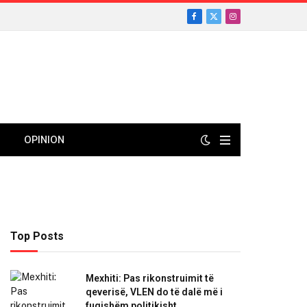
Facebook
X
Instagram
(Twitter)
OPINION
Top Posts
Mexhiti: Pas rikonstruimit të
qeverisë, VLEN do të dalë më i
fuqishëm politikisht