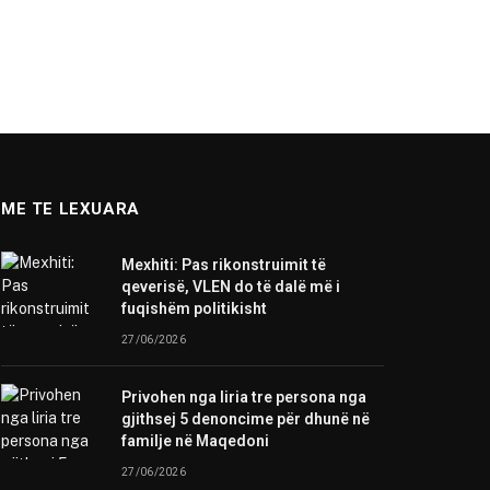
ME TE LEXUARA
Mexhiti: Pas rikonstruimit të
qeverisë, VLEN do të dalë më i
fuqishëm politikisht
27/06/2026
Privohen nga liria tre persona nga
gjithsej 5 denoncime për dhunë në
familje në Maqedoni
27/06/2026