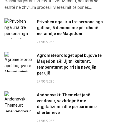
Bashkëkryetari i VLEN-it, Izet Mexhiti, deklaroi se
është në zhvillim procesi i vlerësimit të punës…
Privohen nga liria tre persona nga
gjithsej 5 denoncime për dhunë
në familje në Maqedoni
27/06/2026
Agrometeorologët apel bujqve të
Maqedonisë: Ujitni kulturat,
temperaturat po rrisin nevojën
për ujë
27/06/2026
Andonovski: Themelet janë
vendosur, vazhdojmë me
digjitalizimin dhe përparimin e
shërbimeve
27/06/2026