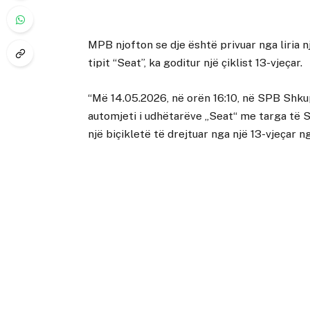
MPB njofton se dje është privuar nga liria nj
tipit “Seat”, ka goditur një çiklist 13-vjeçar.
“Më 14.05.2026, në orën 16:10, në SPB Shku
automjeti i udhëtarëve „Seat“ me targa të Sh
një biçikletë të drejtuar nga një 13-vjeçar n