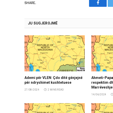
SHARE.
Faceboo
JU SUGJEROJMË
Ademi për VLEN: Çdo ditë gënjejnë
Ahmeti-Papa
për ndryshimet kushtetuese
respektim dhe
Marrëveshje
27/08/2024
2 MINS READ
14/06/2024