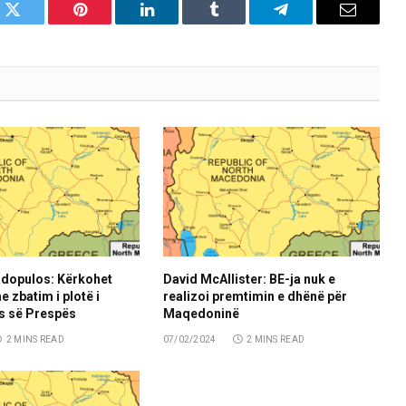
k
Twitter
Pinterest
LinkedIn
Tumblr
Telegram
Email
dopulos: Kërkohet
David McAllister: BE-ja nuk e
 zbatim i plotë i
realizoi premtimin e dhënë për
s së Prespës
Maqedoninë
2 MINS READ
07/02/2024
2 MINS READ