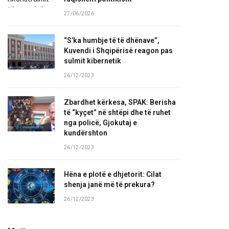
27/06/2026
“S’ka humbje të të dhënave”,
Kuvendi i Shqipërisë reagon pas
sulmit kibernetik
26/12/2023
Zbardhet kërkesa, SPAK: Berisha
të “kyçet” në shtëpi dhe të ruhet
nga policë, Gjokutaj e
kundërshton
26/12/2023
Hëna e plotë e dhjetorit: Cilat
shenja janë më të prekura?
26/12/2023