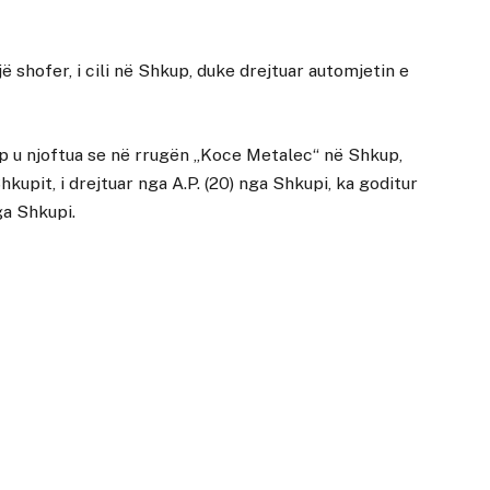
ë shofer, i cili në Shkup, duke drejtuar automjetin e
p u njoftua se në rrugën „Koce Metalec“ në Shkup,
kupit, i drejtuar nga A.P. (20) nga Shkupi, ka goditur
ga Shkupi.