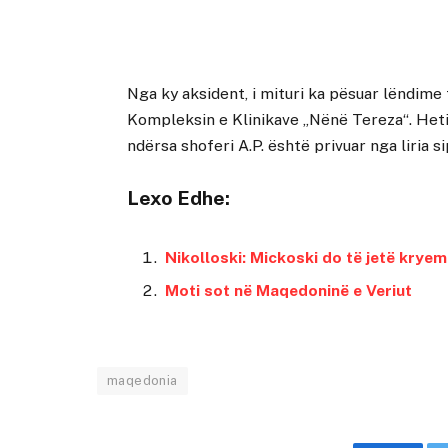
Nga ky aksident, i mituri ka pësuar lëndime 
Kompleksin e Klinikave „Nënë Tereza“. Heti
ndërsa shoferi A.P. është privuar nga liria s
Lexo Edhe:
Nikolloski: Mickoski do të jetë kryemi
Moti sot në Maqedoninë e Veriut
maqedonia