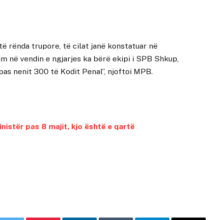
të rënda trupore, të cilat janë konstatuar në
m në vendin e ngjarjes ka bërë ekipi i SPB Shkup,
ipas nenit 300 të Kodit Penal”, njoftoi MPB.
nistër pas 8 majit, kjo është e qartë