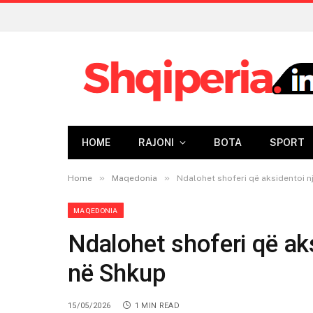
HOME
RAJONI
BOTA
SPORT
»
»
Home
Maqedonia
Ndalohet shoferi që aksidentoi nj
MAQEDONIA
Ndalohet shoferi që aks
në Shkup
15/05/2026
1 MIN READ