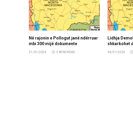
Në rajonin e Pollogut janë ndërruar
Lidhja Demok
mbi 300 mijë dokumente
shkarkohet d
21/01/2024
3 MINS READ
04/01/2024