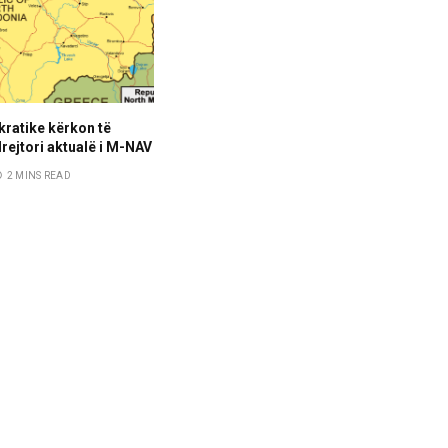
ratike kërkon të
rejtori aktualë i M-NAV
2 MINS READ