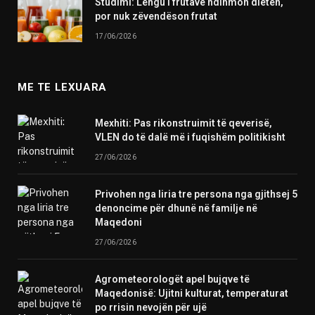
Studimi: Lëngu i frutave ndihmon dietën,
por nuk zëvendëson frutat
17/06/2026
ME TE LEXUARA
Mexhiti: Pas rikonstruimit të qeverisë,
VLEN do të dalë më i fuqishëm politikisht
27/06/2026
Privohen nga liria tre persona nga gjithsej 5
denoncime për dhunë në familje në
Maqedoni
27/06/2026
Agrometeorologët apel bujqve të
Maqedonisë: Ujitni kulturat, temperaturat
po rrisin nevojën për ujë