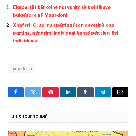
Ekspertët kërkojnë ndryshim të politikave
bujqësore në Maqedoni
Xhaferi: Grubi nuk përfaqëson qeverinë ose
partinë, qëndrimi individual është përgjegjësi
individuale
maqedonia
Facebook
Twitter
Pinterest
LinkedIn
Tumblr
Telegram
Email
JU SUGJEROJMË