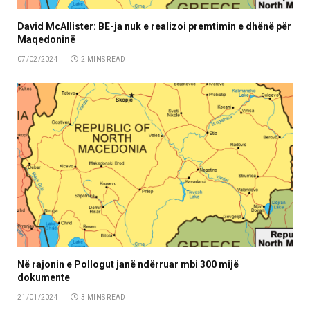
David McAllister: BE-ja nuk e realizoi premtimin e dhënë për
Maqedoninë
07/02/2024
2 MINS READ
Në rajonin e Pollogut janë ndërruar mbi 300 mijë
dokumente
21/01/2024
3 MINS READ