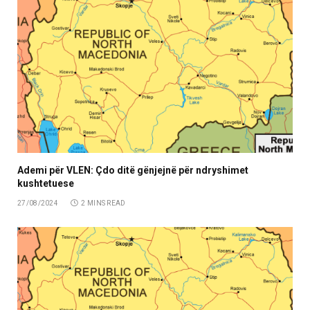
Ademi për VLEN: Çdo ditë gënjejnë për ndryshimet
kushtetuese
27/08/2024
2 MINS READ