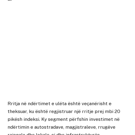
Rritja në ndërtimet e ulëta është veçanërisht e
theksuar, ku është regjistruar një rritje prej mbi 20
pikësh indeksi. Ky segment përfshin investimet në
ndërtimin e autostradave, magjistraleve, rrugëve
rajonale dhe lokale, si dhe infrastrukturës