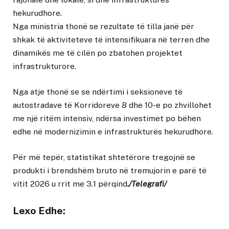
hekurudhore.
Nga ministria thonë se rezultate të tilla janë për
shkak të aktiviteteve të intensifikuara në terren dhe
dinamikës me të cilën po zbatohen projektet
infrastrukturore.
Nga atje thonë se se ndërtimi i seksioneve të
autostradave të Korridoreve 8 dhe 10-e po zhvillohet
me një ritëm intensiv, ndërsa investimet po bëhen
edhe në modernizimin e infrastrukturës hekurudhore.
Për më tepër, statistikat shtetërore tregojnë se
produkti i brendshëm bruto në tremujorin e parë të
vitit 2026 u rrit me 3.1 përqind
./Telegrafi/
Lexo Edhe: