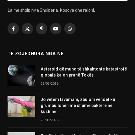
Lajme shqip nga Shqiperia, Kosova dhe rajoni.
Facebook
X
Pinterest
YouTube
WhatsApp
(Twitter)
TE ZGJEDHURA NGA NE
Asteroid që mund të shkaktonte katastrofë
globale kalon pranë Tokës
25/06/2026
Jo vetëm lavamani, zbuloni vendet ku
grumbullohen më shumë baktere në
kuzhinë
25/06/2026