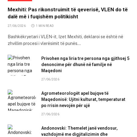
Mexhiti: Pas rikonstruimit të qeverisë, VLEN do të
dalë më i fuqishëm politikisht
27/06/2026
1 MIN READ
Bashkëkryetari i VLEN-it, Izet Mexhiti, deklaroi se është në
zhvillim procesi i vlerësimit të punës…
Privohen nga liria tre persona nga gjithsej 5
denoncime për dhunë në familje në
Maqedoni
27/06/2026
Agrometeorologët apel bujqve të
Maqedonisë: Ujitni kulturat, temperaturat
po rrisin nevojën për ujë
27/06/2026
Andonovski: Themelet janë vendosur,
vazhdojmë me digjitalizimin dhe