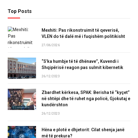
Top Posts
Mexhiti: Pas rikonstruimit të qeverisë,
VLEN do të dalë më i fuqishëm politikisht
27/06/2026
“S’ka humbje të të dhënave”, Kuvendi i
Shqipërisë reagon pas sulmit kibernetik
26/12/2023
Zbardhet kërkesa, SPAK: Berisha të “kyçet”
në shtëpi dhe të ruhet nga policë, Gjokutaj e
kundërshton
26/12/2023
Hëna e plotë e dhjetorit: Cilat shenja janë
më të prekura?