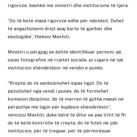
rigoroze, bashkë me ministri dhe institucione të tjera.
“Do të ketë masa rigoroze edhe për ndotësit. Duhet
të angazhohemi drejt asaj karte të gjelbër dhe
ekologjike”, theksoi Mexhiti.
Ministri u përgjigj se është identifikuar personi, që,
sipas fotografive në rrjetet sociale, pi cigare në një
institucion shëndetësor në vendin e punës.
“Rreptë do të sanksionohet sipas ligjit. Do të
pezullohet nga vendi i punës, do të formohet
komision disiplinor, do të merren të gjitha masat në
përputhje me ligjin për kujdesin shëndetësor”,
nënvizoi Mexhiti, duke bërë të ditur se pas Vitit të Ri
do të ketë kontrolle të rrepta, do të futet në çdo
institucion, për të treguar, për të përmirësuar