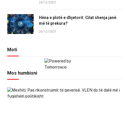
26/12/2023
Hëna e plotë e dhjetorit: Cilat shenja janë
më të prekura?
26/12/2023
Moti
Mos humbisni