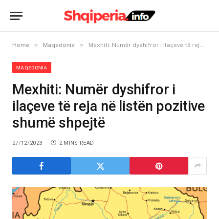
»
»
Home
Maqedonia
Mexhiti: Numër dyshifror i ilaçeve të reja në listën pozitive shumë shpejtë
MAQEDONIA
Mexhiti: Numër dyshifror i
ilaçeve të reja në listën pozitive
shumë shpejtë
27/12/2023
2 MINS READ