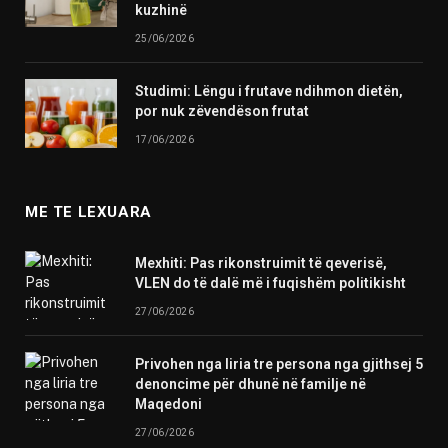
kuzhinë
25/06/2026
Studimi: Lëngu i frutave ndihmon dietën,
por nuk zëvendëson frutat
17/06/2026
ME TE LEXUARA
Mexhiti: Pas rikonstruimit të qeverisë,
VLEN do të dalë më i fuqishëm politikisht
27/06/2026
Privohen nga liria tre persona nga gjithsej 5
denoncime për dhunë në familje në
Maqedoni
27/06/2026