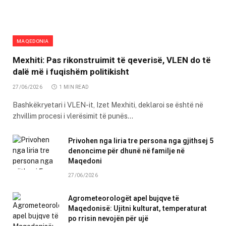
MAQEDONIA
Mexhiti: Pas rikonstruimit të qeverisë, VLEN do të
dalë më i fuqishëm politikisht
27/06/2026
1 MIN READ
Bashkëkryetari i VLEN-it, Izet Mexhiti, deklaroi se është në
zhvillim procesi i vlerësimit të punës…
Privohen nga liria tre persona nga gjithsej 5
denoncime për dhunë në familje në
Maqedoni
27/06/2026
Agrometeorologët apel bujqve të
Maqedonisë: Ujitni kulturat, temperaturat
po rrisin nevojën për ujë