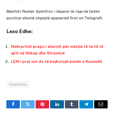
Mexhiti: Numër dyshifror i ilaçeve të reja në listën
pozitive shumë shpejtë
appeared first on
Telegrafi
.
Lexo Edhe:
Ndërpritet pragu i alarmit për ndotje të lartë të
ajrit në Shkup dhe Strumicë
LEN-i prej sot do të bojkotojë punën e Kuvendit
maqedonia
Facebook
Twitter
Pinterest
LinkedIn
Tumblr
Telegram
Email