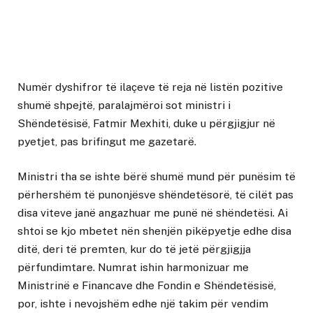
Numër dyshifror të ilaçeve të reja në listën pozitive
shumë shpejtë, paralajmëroi sot ministri i
Shëndetësisë, Fatmir Mexhiti, duke u përgjigjur në
pyetjet, pas brifingut me gazetarë.
Ministri tha se ishte bërë shumë mund për punësim të
përhershëm të punonjësve shëndetësorë, të cilët pas
disa viteve janë angazhuar me punë në shëndetësi. Ai
shtoi se kjo mbetet nën shenjën pikëpyetje edhe disa
ditë, deri të premten, kur do të jetë përgjigjja
përfundimtare. Numrat ishin harmonizuar me
Ministrinë e Financave dhe Fondin e Shëndetësisë,
por, ishte i nevojshëm edhe një takim për vendim