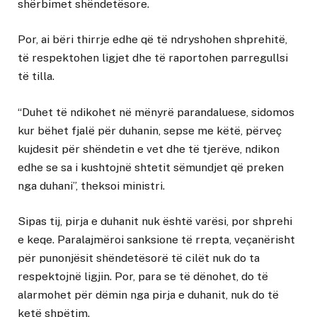
shërbimet shëndetësore.
Por, ai bëri thirrje edhe që të ndryshohen shprehitë,
të respektohen ligjet dhe të raportohen parregullsi
të tilla.
“Duhet të ndikohet në mënyrë parandaluese, sidomos
kur bëhet fjalë për duhanin, sepse me këtë, përveç
kujdesit për shëndetin e vet dhe të tjerëve, ndikon
edhe se sa i kushtojnë shtetit sëmundjet që preken
nga duhani”, theksoi ministri.
Sipas tij, pirja e duhanit nuk është varësi, por shprehi
e keqe. Paralajmëroi sanksione të rrepta, veçanërisht
për punonjësit shëndetësorë të cilët nuk do ta
respektojnë ligjin. Por, para se të dënohet, do të
alarmohet për dëmin nga pirja e duhanit, nuk do të
ketë shpëtim.