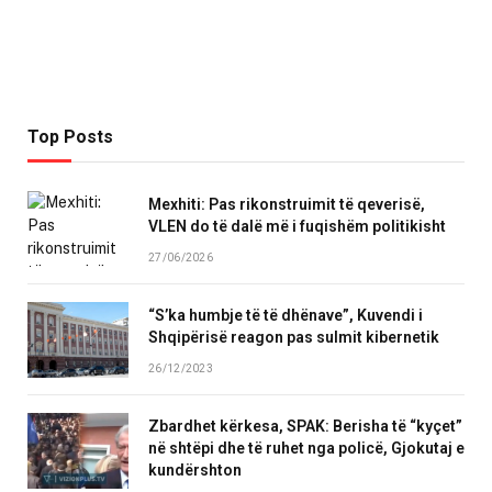
Top Posts
Mexhiti: Pas rikonstruimit të qeverisë,
VLEN do të dalë më i fuqishëm politikisht
27/06/2026
“S’ka humbje të të dhënave”, Kuvendi i
Shqipërisë reagon pas sulmit kibernetik
26/12/2023
Zbardhet kërkesa, SPAK: Berisha të “kyçet”
në shtëpi dhe të ruhet nga policë, Gjokutaj e
kundërshton