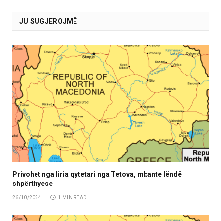
JU SUGJEROJMË
Privohet nga liria qytetari nga Tetova, mbante lëndë
shpërthyese
26/10/2024
1 MIN READ