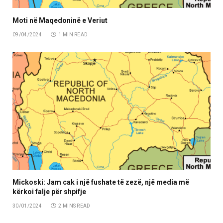
Moti në Maqedoninë e Veriut
09/04/2024
1 MIN READ
Mickoski: Jam cak i një fushate të zezë, një media më
kërkoi falje për shpifje
30/01/2024
2 MINS READ