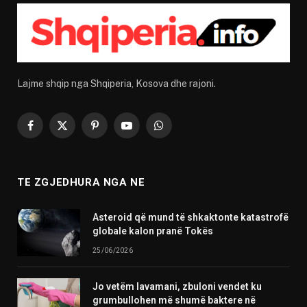
Lajme shqip nga Shqiperia, Kosova dhe rajoni.
Facebook
X
Pinterest
YouTube
WhatsApp
(Twitter)
TE ZGJEDHURA NGA NE
Asteroid që mund të shkaktonte katastrofë
globale kalon pranë Tokës
25/06/2026
Jo vetëm lavamani, zbuloni vendet ku
grumbullohen më shumë baktere në