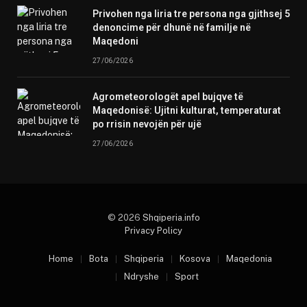
Privohen nga liria tre persona nga gjithsej 5
denoncime për dhunë në familje në
Maqedoni
27/06/2026
Agrometeorologët apel bujqve të
Maqedonisë: Ujitni kulturat, temperaturat
po rrisin nevojën për ujë
27/06/2026
© 2026
Shqiperia.info
Privacy Policy
Home
Bota
Shqiperia
Kosova
Maqedonia
Ndryshe
Sport