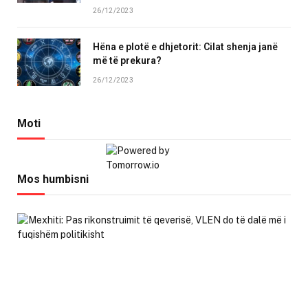
26/12/2023
Hëna e plotë e dhjetorit: Cilat shenja janë
më të prekura?
26/12/2023
Moti
Mos humbisni