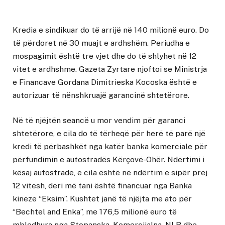
Kredia e sindikuar do të arrijë në 140 milionë euro. Do
të përdoret në 30 muajt e ardhshëm. Periudha e
mospagimit është tre vjet dhe do të shlyhet në 12
vitet e ardhshme. Gazeta Zyrtare njoftoi se Ministrja
e Financave Gordana Dimitrieska Kocoska është e
autorizuar të nënshkruajë garancinë shtetërore.
Në të njëjtën seancë u mor vendim për garanci
shtetërore, e cila do të tërheqë për herë të parë një
kredi të përbashkët nga katër banka komerciale për
përfundimin e autostradës Kërçovë-Ohër. Ndërtimi i
kësaj autostrade, e cila është në ndërtim e sipër prej
12 vitesh, deri më tani është financuar nga Banka
kineze “Eksim”. Kushtet janë të njëjta me ato për
“Bechtel and Enka”, me 176,5 milionë euro të
mbledhura nga Stopanska, Komercijalna, NLB dhe