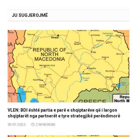
JU SUGJEROJMË
VLEN: BDI është partia e parë e shqiptarëve që i largon
shqiptarët nga partnerët e tyre strategjikë perëndimorë
09/01/2025
2 MINS READ