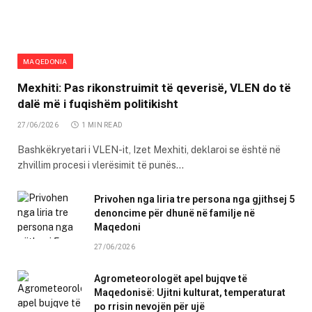
MAQEDONIA
Mexhiti: Pas rikonstruimit të qeverisë, VLEN do të
dalë më i fuqishëm politikisht
27/06/2026
1 MIN READ
Bashkëkryetari i VLEN-it, Izet Mexhiti, deklaroi se është në
zhvillim procesi i vlerësimit të punës…
Privohen nga liria tre persona nga gjithsej 5
denoncime për dhunë në familje në
Maqedoni
27/06/2026
Agrometeorologët apel bujqve të
Maqedonisë: Ujitni kulturat, temperaturat
po rrisin nevojën për ujë