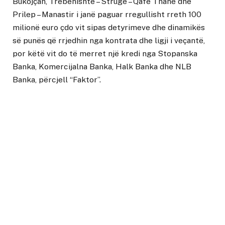
Bukojçan, Trebenishtë – Strugë – Qafë Thanë dhe
Prilep – Manastir i janë paguar rregullisht rreth 100
milionë euro çdo vit sipas detyrimeve dhe dinamikës
së punës që rrjedhin nga kontrata dhe ligji i veçantë,
por këtë vit do të merret një kredi nga Stopanska
Banka, Komercijalna Banka, Halk Banka dhe NLB
Banka, përcjell
“Faktor”.