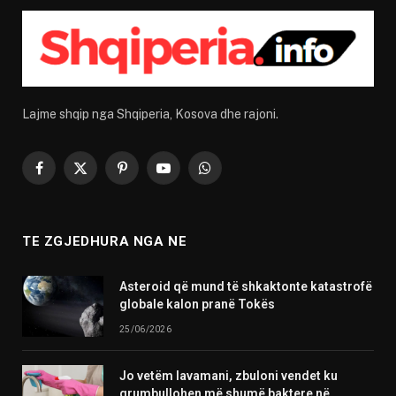
Lajme shqip nga Shqiperia, Kosova dhe rajoni.
Facebook
X
Pinterest
YouTube
WhatsApp
(Twitter)
TE ZGJEDHURA NGA NE
Asteroid që mund të shkaktonte katastrofë
globale kalon pranë Tokës
25/06/2026
Jo vetëm lavamani, zbuloni vendet ku
grumbullohen më shumë baktere në