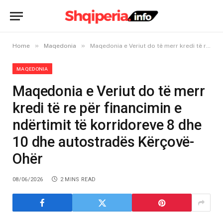
»
»
Home
Maqedonia
Maqedonia e Veriut do të merr kredi të re për financimin e ndërtimit të korridoreve 8 dhe 10 dhe autostradës Kërçovë-Ohër
MAQEDONIA
Maqedonia e Veriut do të merr
kredi të re për financimin e
ndërtimit të korridoreve 8 dhe
10 dhe autostradës Kërçovë-
Ohër
08/06/2026
2 MINS READ