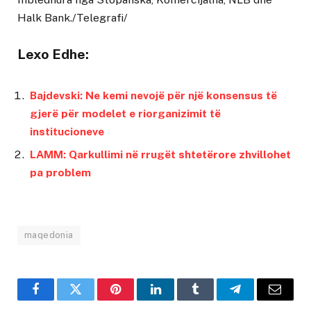
Halk Bank./Telegrafi/
Lexo Edhe:
Bajdevski: Ne kemi nevojë për një konsensus të
gjerë për modelet e riorganizimit të
institucioneve
LAMM: Qarkullimi në rrugët shtetërore zhvillohet
pa problem
maqedonia
Facebook
Twitter
Pinterest
LinkedIn
Tumblr
Telegram
Email