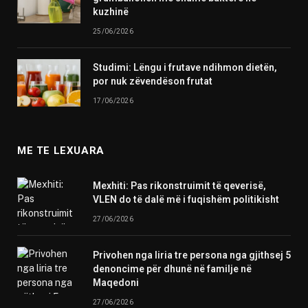
kuzhinë
25/06/2026
Studimi: Lëngu i frutave ndihmon dietën,
por nuk zëvendëson frutat
17/06/2026
ME TE LEXUARA
Mexhiti: Pas rikonstruimit të qeverisë,
VLEN do të dalë më i fuqishëm politikisht
27/06/2026
Privohen nga liria tre persona nga gjithsej 5
denoncime për dhunë në familje në
Maqedoni
27/06/2026