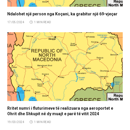
Ndalohet një person nga Koçani, ka grabitur një 69-vjeçar
17/05/2024
1 MIN READ
Rritet numri i fluturimeve të realizuara nga aeroportet e
Ohrit dhe Shkupit në dy muajt e parë të vitit 2024
19/03/2024
1 MIN READ