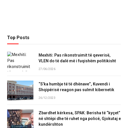
Top Posts
Mexhiti: Pas rikonstruimit të qeverisë,
VLEN do të dalë më i fuqishëm politikisht
27/06/2026
“S’ka humbje të të dhënave”, Kuvendi i
Shqipërisë reagon pas sulmit kibernetik
26/12/2023
Zbardhet kërkesa, SPAK: Berisha të “kyçet”
në shtëpi dhe të ruhet nga policë, Gjokutaj e
kundërshton