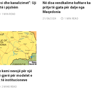
si dhe kanalizimet”: Uji
Në disa vendkalime kufitare ka
të i pijshëm
pritje të gjata për dalje nga
Maqedonia
1 MIN READ
21/06/2024
1 MIN READ
e kemi nevojë për një
 gjerë për modelet e
 të institucioneve
2 MINS READ