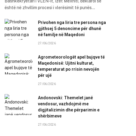
Bashkëkryetari i VLEN-it, Izet Mexhiti, deklaroi se
është në zhvillim procesi i vlerësimit të punës…
Privohen nga liria tre persona nga
gjithsej 5 denoncime për dhunë
në familje në Maqedoni
27/06/2026
Agrometeorologët apel bujqve të
Maqedonisë: Ujitni kulturat,
temperaturat po rrisin nevojën
për ujë
27/06/2026
Andonovski: Themelet janë
vendosur, vazhdojmë me
digjitalizimin dhe përparimin e
shërbimeve
27/06/2026