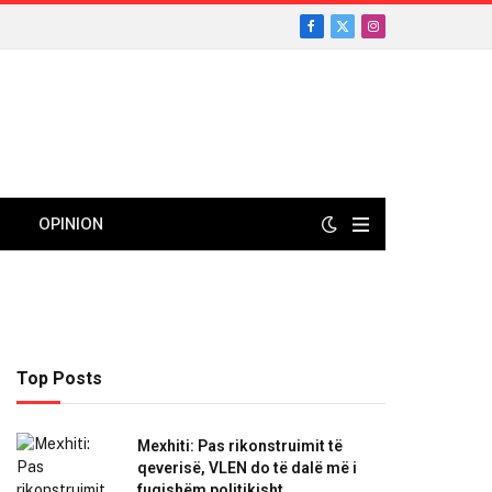
Facebook
X
Instagram
(Twitter)
OPINION
Top Posts
Mexhiti: Pas rikonstruimit të
qeverisë, VLEN do të dalë më i
fuqishëm politikisht