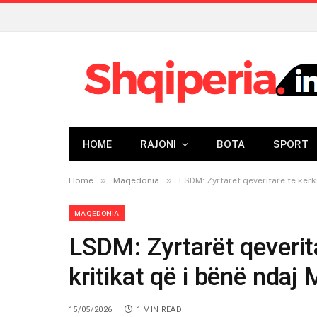
HOME
RAJONI
BOTA
SPORT
»
»
Home
Maqedonia
LSDM: Zyrtarët qeveritarë të kërk
MAQEDONIA
LSDM: Zyrtarët qeverita
kritikat që i bënë ndaj
15/05/2026
1 MIN READ