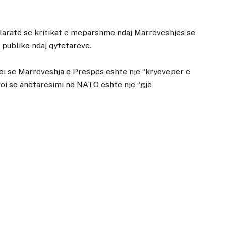
laratë se kritikat e mëparshme ndaj Marrëveshjes së
 publike ndaj qytetarëve.
roi se Marrëveshja e Prespës është një “kryevepër e
oi se anëtarësimi në NATO është një “gjë