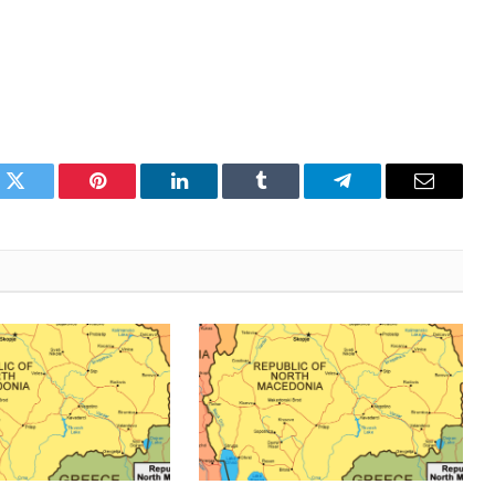
k
Twitter
Pinterest
LinkedIn
Tumblr
Telegram
Email