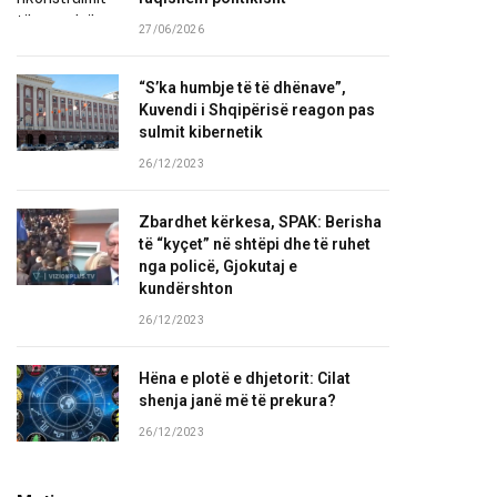
27/06/2026
“S’ka humbje të të dhënave”,
Kuvendi i Shqipërisë reagon pas
sulmit kibernetik
26/12/2023
Zbardhet kërkesa, SPAK: Berisha
të “kyçet” në shtëpi dhe të ruhet
nga policë, Gjokutaj e
kundërshton
26/12/2023
Hëna e plotë e dhjetorit: Cilat
shenja janë më të prekura?
26/12/2023