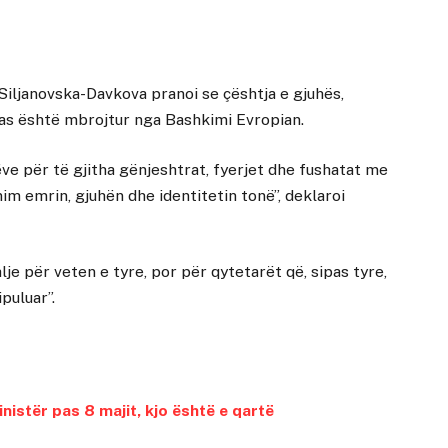
Siljanovska-Davkova pranoi se çështja e gjuhës,
as është mbrojtur nga Bashkimi Evropian.
ëve për të gjitha gënjeshtrat, fyerjet dhe fushatat me
nim emrin, gjuhën dhe identitetin tonë”, deklaroi
lje për veten e tyre, por për qytetarët që, sipas tyre,
puluar”.
nistër pas 8 majit, kjo është e qartë