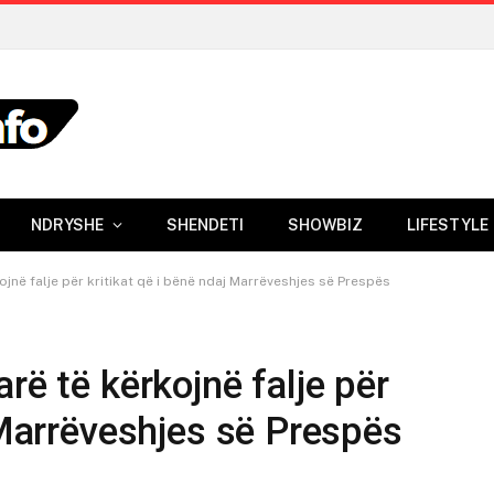
NDRYSHE
SHENDETI
SHOWBIZ
LIFESTYLE
ojnë falje për kritikat që i bënë ndaj Marrëveshjes së Prespës
rë të kërkojnë falje për
 Marrëveshjes së Prespës