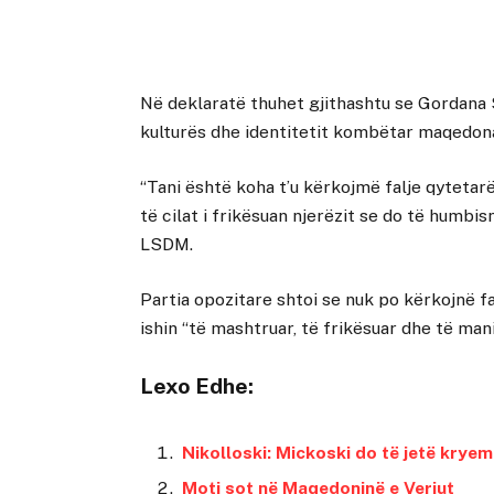
Në deklaratë thuhet gjithashtu se Gordana 
kulturës dhe identitetit kombëtar maqedon
“Tani është koha t’u kërkojmë falje qytetar
të cilat i frikësuan njerëzit se do të humbis
LSDM.
Partia opozitare shtoi se nuk po kërkojnë fa
ishin “të mashtruar, të frikësuar dhe të mani
Lexo Edhe:
Nikolloski: Mickoski do të jetë kryemi
Moti sot në Maqedoninë e Veriut