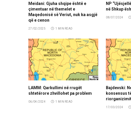
Meidani: Gjuha shqipe është e
NP “Ujësjellë
çimentuar në themelet e
në Shkup ësh
Maqedonisë së Veriut, nuk ka asgjë
08/07/2024
që e cenon
27/02/2025
1 MIN READ
LAMM: Qarkullimi në rrugët
Bajdevski: N
shtetërore zhvillohet pa problem
konsensus të
riorganizimit
06/04/2024
1 MIN READ
17/03/2024