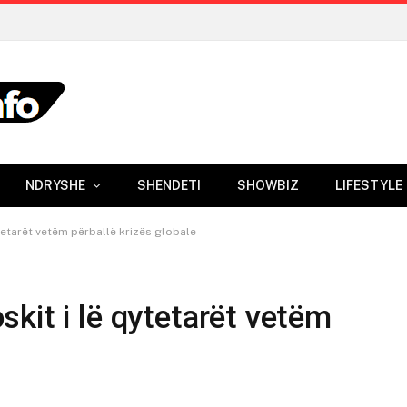
NDRYSHE
SHENDETI
SHOWBIZ
LIFESTYLE
tetarët vetëm përballë krizës globale
kit i lë qytetarët vetëm