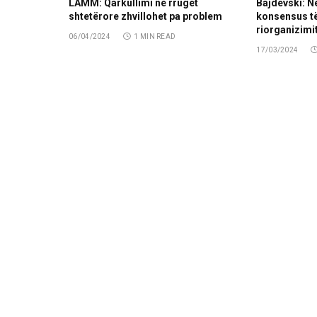
LAMM: Qarkullimi në rrugët
Bajdevski: N
shtetërore zhvillohet pa problem
konsensus të
riorganizimit
06/04/2024
1 MIN READ
17/03/2024