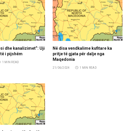
si dhe kanalizimet”: Uji
Në disa vendkalime kufitare ka
të i pijshëm
pritje të gjata për dalje nga
Maqedonia
1 MIN READ
21/06/2024
1 MIN READ