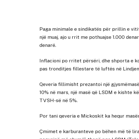
Paga minimale e sindikatës për prillin e vi
një muaj, ajo u rrit me pothuajse 1.000 denar
denarë.
Inflacioni po rritet përsëri, dhe shporta e
pas tronditjes fillestare të luftës në Lindj
Qeveria fillimisht prezantoi një gjysmëma
10% në mars, një masë që LSDM e kishte kë
TVSH-së në 5%.
Por tani qeveria e Mickoskit ka hequr mas
Çmimet e karburanteve po bëhen më të lira