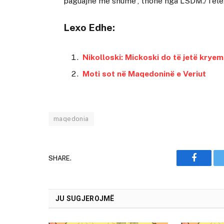
paguajnë më shumë”, thonë nga LSDM./Tele
Lexo Edhe:
Nikolloski: Mickoski do të jetë kryemi
Moti sot në Maqedoninë e Veriut
maqedonia
SHARE.
Faceboo
JU SUGJEROJMË