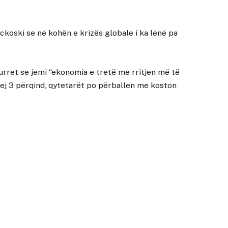
koski se në kohën e krizës globale i ka lënë pa
urret se jemi “ekonomia e tretë me rritjen më të
rej 3 përqind, qytetarët po përballen me koston