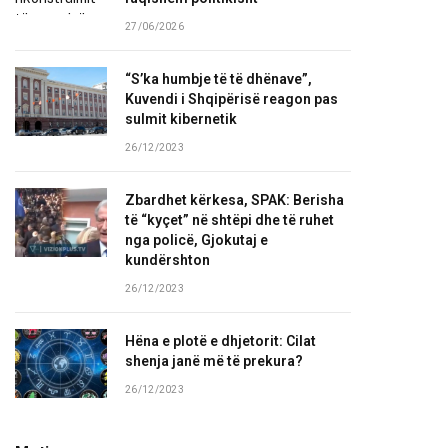
27/06/2026
“S’ka humbje të të dhënave”,
Kuvendi i Shqipërisë reagon pas
sulmit kibernetik
26/12/2023
Zbardhet kërkesa, SPAK: Berisha
të “kyçet” në shtëpi dhe të ruhet
nga policë, Gjokutaj e
kundërshton
26/12/2023
Hëna e plotë e dhjetorit: Cilat
shenja janë më të prekura?
26/12/2023