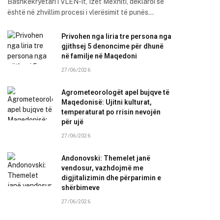
Bashkëkryetari i VLEN-it, Izet Mexhiti, deklaroi se
është në zhvillim procesi i vlerësimit të punës…
Privohen nga liria tre persona nga
gjithsej 5 denoncime për dhunë
në familje në Maqedoni
27/06/2026
Agrometeorologët apel bujqve të
Maqedonisë: Ujitni kulturat,
temperaturat po rrisin nevojën
për ujë
27/06/2026
Andonovski: Themelet janë
vendosur, vazhdojmë me
digjitalizimin dhe përparimin e
shërbimeve
27/06/2026