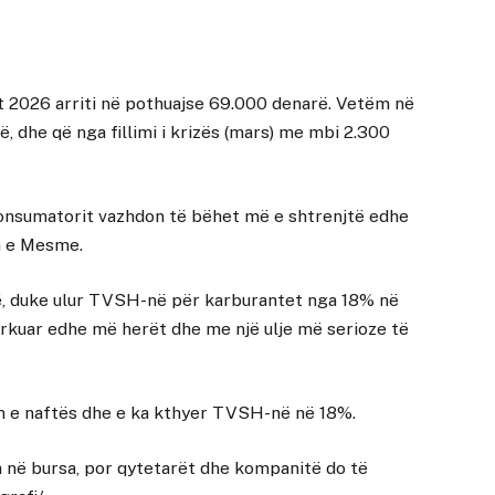
tit 2026 arriti në pothuajse 69.000 denarë. Vetëm në
ë, dhe që nga fillimi i krizës (mars) me mbi 2.300
 konsumatorit vazhdon të bëhet më e shtrenjtë edhe
en e Mesme.
së, duke ulur TVSH-në për karburantet nga 18% në
rkuar edhe më herët dhe me një ulje më serioze të
ën e naftës dhe e ka kthyer TVSH-në në 18%.
 në bursa, por qytetarët dhe kompanitë do të