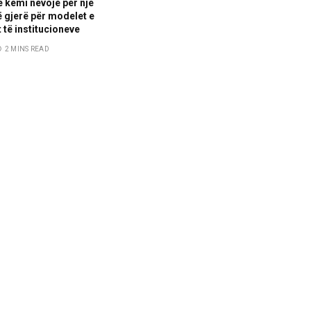
e kemi nevojë për një
 gjerë për modelet e
 të institucioneve
2 MINS READ