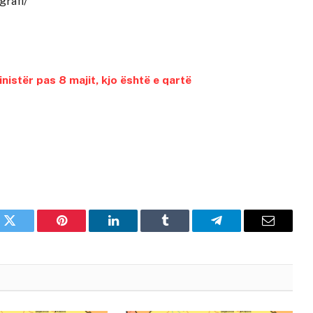
grafi/
nistër pas 8 majit, kjo është e qartë
k
Twitter
Pinterest
LinkedIn
Tumblr
Telegram
Email