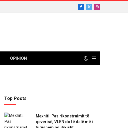
Facebook
X
Instagram
(Twitter)
OPINION
Top Posts
Mexhiti: Pas rikonstruimit të
qeverisë, VLEN do të dalë më i
fuqishëm politikisht