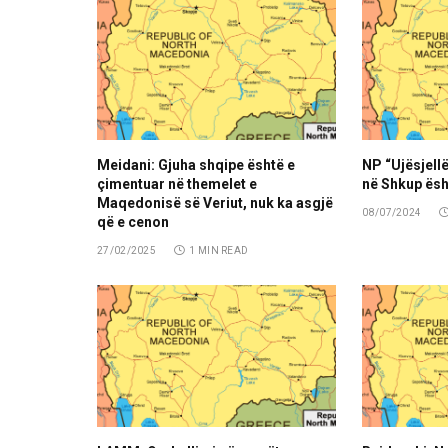
Meidani: Gjuha shqipe është e
NP “Ujësjellë
çimentuar në themelet e
në Shkup ësh
Maqedonisë së Veriut, nuk ka asgjë
08/07/2024
që e cenon
27/02/2025
1 MIN READ