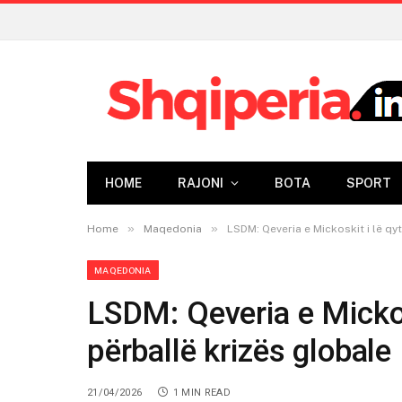
HOME
RAJONI
BOTA
SPORT
»
»
Home
Maqedonia
LSDM: Qeveria e Mickoskit i lë qy
MAQEDONIA
LSDM: Qeveria e Mickos
përballë krizës globale
21/04/2026
1 MIN READ