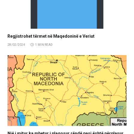
Regjistrohet tërmet në Maqedoninë e Veriut
28/02/2024
1 MIN READ
Një i mitur ka mbetur i plagosur rëndë pasi është përplasur