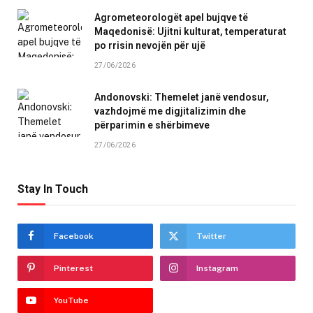
Agrometeorologët apel bujqve të
Maqedonisë: Ujitni kulturat, temperaturat
po rrisin nevojën për ujë
27/06/2026
Andonovski: Themelet janë vendosur,
vazhdojmë me digjitalizimin dhe
përparimin e shërbimeve
27/06/2026
Stay In Touch
Facebook
Twitter
Pinterest
Instagram
YouTube