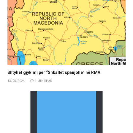
Shtyhet gjykimi për “Shkallët spanjolle” në RMV
13/05/2024
1 MIN READ