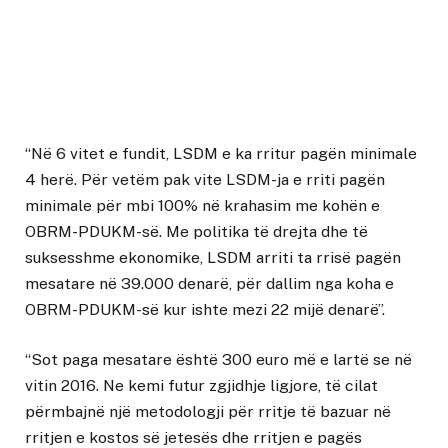
“Në 6 vitet e fundit, LSDM e ka rritur pagën minimale
4 herë. Për vetëm pak vite LSDM-ja e rriti pagën
minimale për mbi 100% në krahasim me kohën e
OBRM-PDUKM-së. Me politika të drejta dhe të
suksesshme ekonomike, LSDM arriti ta rrisë pagën
mesatare në 39.000 denarë, për dallim nga koha e
OBRM-PDUKM-së kur ishte mezi 22 mijë denarë”.
“Sot paga mesatare është 300 euro më e lartë se në
vitin 2016. Ne kemi futur zgjidhje ligjore, të cilat
përmbajnë një metodologji për rritje të bazuar në
rritjen e kostos së jetesës dhe rritjen e pagës