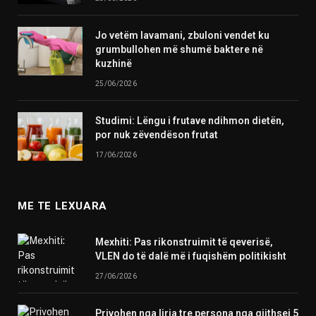
Jo vetëm lavamani, zbuloni vendet ku
grumbullohen më shumë baktere në
kuzhinë
25/06/2026
Studimi: Lëngu i frutave ndihmon dietën,
por nuk zëvendëson frutat
17/06/2026
ME TE LEXUARA
Mexhiti: Pas rikonstruimit të qeverisë,
VLEN do të dalë më i fuqishëm politikisht
27/06/2026
Privohen nga liria tre persona nga gjithsej 5