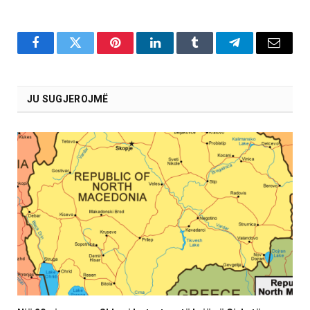
Facebook
Twitter
Pinterest
LinkedIn
Tumblr
Telegram
Email
JU SUGJEROJMË