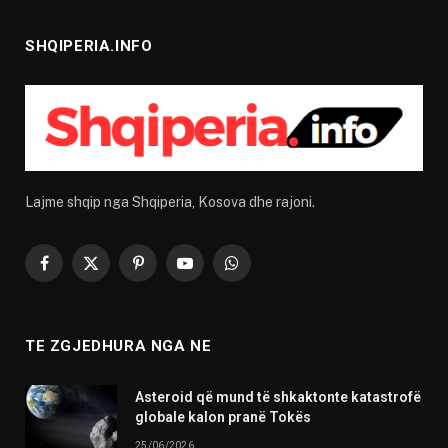
SHQIPERIA.INFO
Lajme shqip nga Shqiperia, Kosova dhe rajoni.
Facebook
X
Pinterest
YouTube
WhatsApp
(Twitter)
TE ZGJEDHURA NGA NE
Asteroid që mund të shkaktonte katastrofë
globale kalon pranë Tokës
25/06/2026