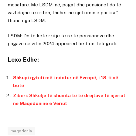
mesatare. Me LSDM-në, pagat dhe pensionet do të
vazhdojnë të rriten, thuhet në njoftimin e partisë”,
thonë nga LSDM.
LSDM: Do të ketë rritje të re të pensioneve dhe
pagave në vitin 2024
appeared first on
Telegrafi
.
Lexo Edhe:
Shkupi qyteti më i ndotur në Evropë, i 18-ti në
botë
Ziberi: Shkelje të shumta të të drejtave të njeriut
në Maqedoninë e Veriut
maqedonia