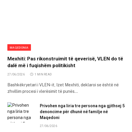
MAQEDONIA
Mexhiti: Pas rikonstruimit të qeverisë, VLEN do të
dalë më i fuqishëm politikisht
27/06/2026
1 MIN READ
Bashkëkryetari i VLEN-it, Izet Mexhiti, deklaroi se është në
zhvillim procesi i vlerësimit të punës…
Privohen nga liria tre persona nga gjithsej 5
denoncime për dhunë në familje në
Maqedoni
27/06/2026