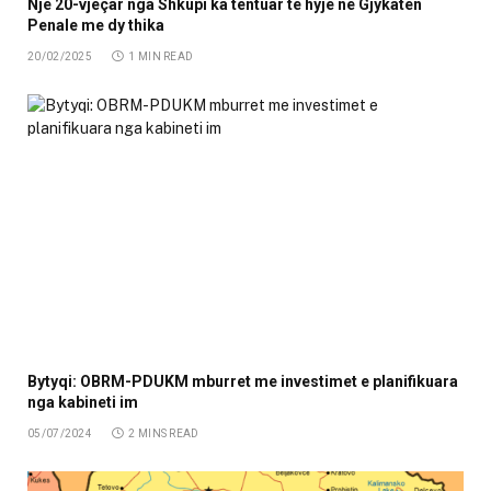
Një 20-vjeçar nga Shkupi ka tentuar të hyjë në Gjykatën
Penale me dy thika
20/02/2025
1 MIN READ
Bytyqi: OBRM-PDUKM mburret me investimet e planifikuara
nga kabineti im
05/07/2024
2 MINS READ