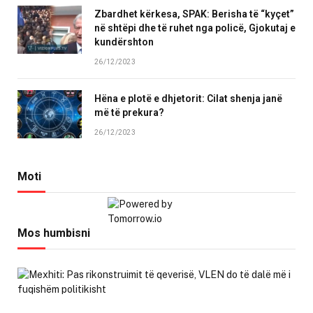
Zbardhet kërkesa, SPAK: Berisha të “kyçet”
në shtëpi dhe të ruhet nga policë, Gjokutaj e
kundërshton
26/12/2023
Hëna e plotë e dhjetorit: Cilat shenja janë
më të prekura?
26/12/2023
Moti
Mos humbisni