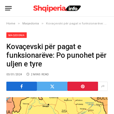
»
»
Home
Maqedonia
Kovaçevski për pagat e funksionarëve: Po punohet për uljen e tyre
MAQEDONIA
Kovaçevski për pagat e
funksionarëve: Po punohet për
uljen e tyre
03/01/2024
2 MINS READ