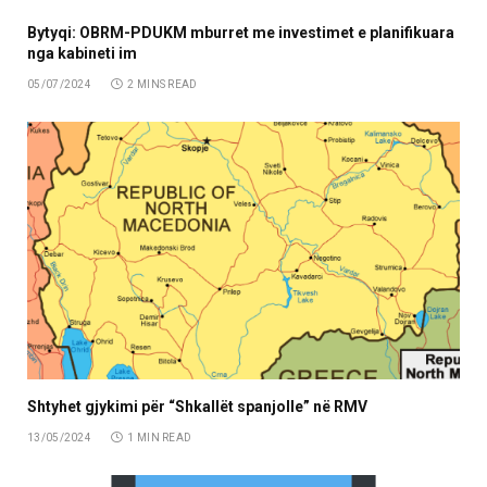
Bytyqi: OBRM-PDUKM mburret me investimet e planifikuara
nga kabineti im
05/07/2024
2 MINS READ
Shtyhet gjykimi për “Shkallët spanjolle” në RMV
13/05/2024
1 MIN READ