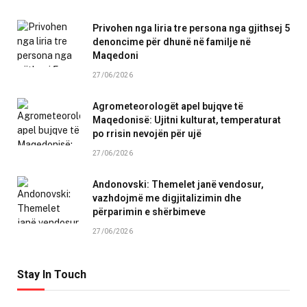
Privohen nga liria tre persona nga gjithsej 5
denoncime për dhunë në familje në
Maqedoni
27/06/2026
Agrometeorologët apel bujqve të
Maqedonisë: Ujitni kulturat, temperaturat
po rrisin nevojën për ujë
27/06/2026
Andonovski: Themelet janë vendosur,
vazhdojmë me digjitalizimin dhe
përparimin e shërbimeve
27/06/2026
Stay In Touch