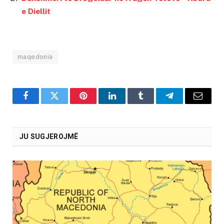
e Diellit
maqedonia
Facebook
Twitter
Pinterest
LinkedIn
Tumblr
Telegram
Email
JU SUGJEROJMË