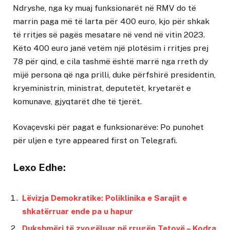
Ndryshe, nga ky muaj funksionarët në RMV do të
marrin paga më të larta për 400 euro, kjo për shkak
të rritjes së pagës mesatare në vend në vitin 2023.
Këto 400 euro janë vetëm një plotësim i rritjes prej
78 për qind, e cila tashmë është marrë nga rreth dy
mijë persona që nga prilli, duke përfshirë presidentin,
kryeministrin, ministrat, deputetët, kryetarët e
komunave, gjyqtarët dhe të tjerët.
Kovaçevski për pagat e funksionarëve: Po punohet
për uljen e tyre
appeared first on
Telegrafi
.
Lexo Edhe:
Lëvizja Demokratike: Poliklinika e Sarajit e
shkatërruar ende pa u hapur
Dukshmëri të zvogëluar në rrugën Tetovë – Kodra