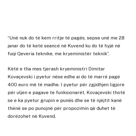
“Unë nuk do të kem rritje të pagës, sepse unë me 28
janar do të ketë seancë në Kuvend ku do të hyjë në
fuqi Qeveria teknike, me kryeministër teknik”.
Këtë e tha mes tjerash kryeministri Dimitar
Kovaçevski i pyetur nëse edhe ai do të marrë pagë
400 euro më të madhe. I pyetur për zgjidhjen ligjore
për uljen e pagave te funksionarët, Kovaçevski thotë
se e ka pyetur grupin e punës dhe se të njëjtit kanë
thënë se po punojnë për propozimin që duhet të
dorëzohet në Kuvend.