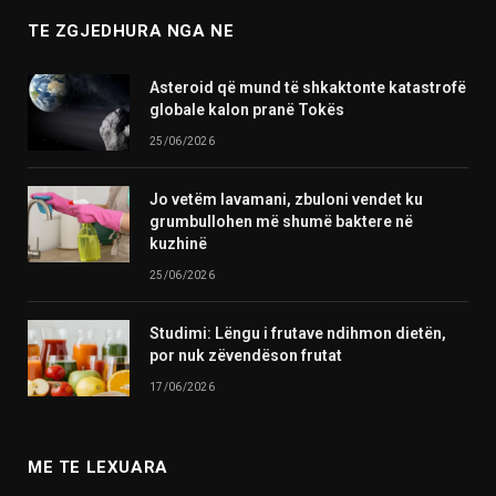
TE ZGJEDHURA NGA NE
Asteroid që mund të shkaktonte katastrofë
globale kalon pranë Tokës
25/06/2026
Jo vetëm lavamani, zbuloni vendet ku
grumbullohen më shumë baktere në
kuzhinë
25/06/2026
Studimi: Lëngu i frutave ndihmon dietën,
por nuk zëvendëson frutat
17/06/2026
ME TE LEXUARA