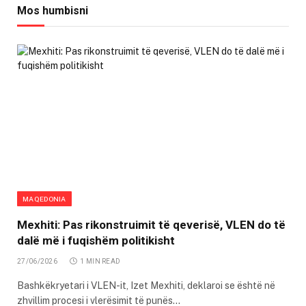
Mos humbisni
MAQEDONIA
Mexhiti: Pas rikonstruimit të qeverisë, VLEN do të
dalë më i fuqishëm politikisht
27/06/2026
1 MIN READ
Bashkëkryetari i VLEN-it, Izet Mexhiti, deklaroi se është në
zhvillim procesi i vlerësimit të punës…