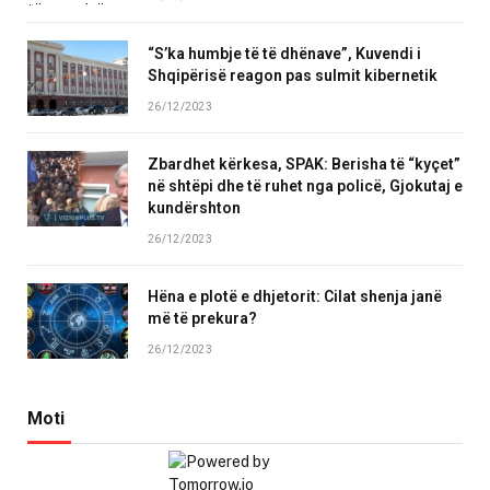
“S’ka humbje të të dhënave”, Kuvendi i
Shqipërisë reagon pas sulmit kibernetik
26/12/2023
Zbardhet kërkesa, SPAK: Berisha të “kyçet”
në shtëpi dhe të ruhet nga policë, Gjokutaj e
kundërshton
26/12/2023
Hëna e plotë e dhjetorit: Cilat shenja janë
më të prekura?
26/12/2023
Moti