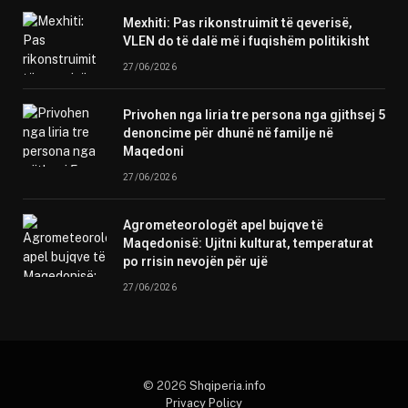
Mexhiti: Pas rikonstruimit të qeverisë,
VLEN do të dalë më i fuqishëm politikisht
27/06/2026
Privohen nga liria tre persona nga gjithsej 5
denoncime për dhunë në familje në
Maqedoni
27/06/2026
Agrometeorologët apel bujqve të
Maqedonisë: Ujitni kulturat, temperaturat
po rrisin nevojën për ujë
27/06/2026
© 2026
Shqiperia.info
Privacy Policy