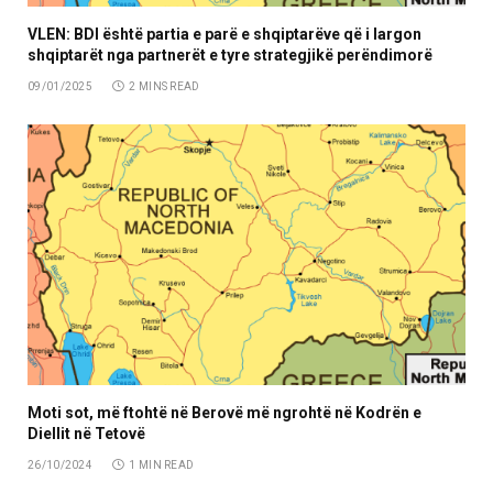
VLEN: BDI është partia e parë e shqiptarëve që i largon
shqiptarët nga partnerët e tyre strategjikë perëndimorë
09/01/2025
2 MINS READ
Moti sot, më ftohtë në Berovë më ngrohtë në Kodrën e
Diellit në Tetovë
26/10/2024
1 MIN READ