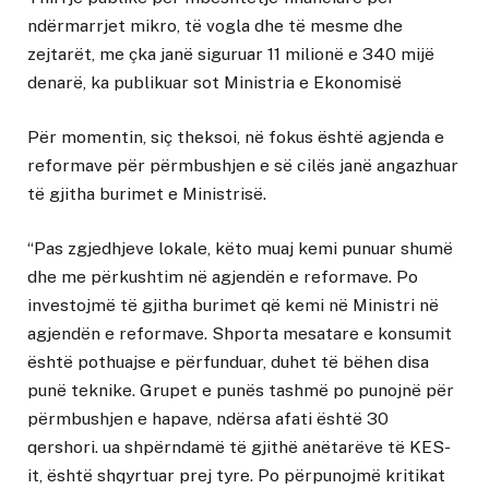
ndërmarrjet mikro, të vogla dhe të mesme dhe
zejtarët, me çka janë siguruar 11 milionë e 340 mijë
denarë, ka publikuar sot Ministria e Ekonomisë
Për momentin, siç theksoi, në fokus është agjenda e
reformave për përmbushjen e së cilës janë angazhuar
të gjitha burimet e Ministrisë.
“Pas zgjedhjeve lokale, këto muaj kemi punuar shumë
dhe me përkushtim në agjendën e reformave. Po
investojmë të gjitha burimet që kemi në Ministri në
agjendën e reformave. Shporta mesatare e konsumit
është pothuajse e përfunduar, duhet të bëhen disa
punë teknike. Grupet e punës tashmë po punojnë për
përmbushjen e hapave, ndërsa afati është 30
qershori. ua shpërndamë të gjithë anëtarëve të KES-
it, është shqyrtuar prej tyre. Po përpunojmë kritikat