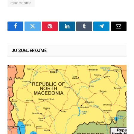
maqedonia
Facebook
Twitter
Pinterest
LinkedIn
Tumblr
Telegram
Email
JU SUGJEROJMË