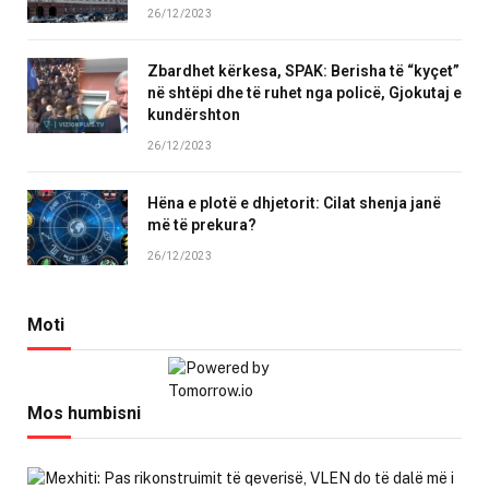
26/12/2023
Zbardhet kërkesa, SPAK: Berisha të “kyçet”
në shtëpi dhe të ruhet nga policë, Gjokutaj e
kundërshton
26/12/2023
Hëna e plotë e dhjetorit: Cilat shenja janë
më të prekura?
26/12/2023
Moti
Mos humbisni