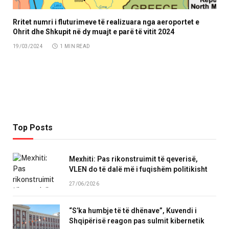
Rritet numri i fluturimeve të realizuara nga aeroportet e
Ohrit dhe Shkupit në dy muajt e parë të vitit 2024
19/03/2024
1 MIN READ
Top Posts
Mexhiti: Pas rikonstruimit të qeverisë,
VLEN do të dalë më i fuqishëm politikisht
27/06/2026
“S’ka humbje të të dhënave”, Kuvendi i
Shqipërisë reagon pas sulmit kibernetik