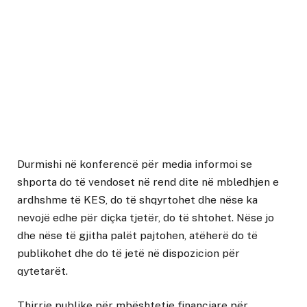
Durmishi në konferencë për media informoi se
shporta do të vendoset në rend dite në mbledhjen e
ardhshme të KES, do të shqyrtohet dhe nëse ka
nevojë edhe për diçka tjetër, do të shtohet. Nëse jo
dhe nëse të gjitha palët pajtohen, atëherë do të
publikohet dhe do të jetë në dispozicion për
qytetarët.
Thirrje publike për mbështetje financiare për