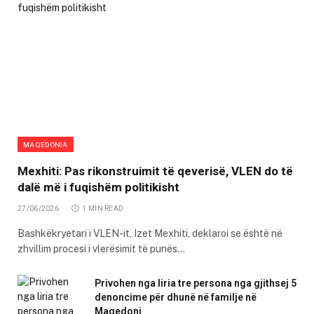
MAQEDONIA
Mexhiti: Pas rikonstruimit të qeverisë, VLEN do të
dalë më i fuqishëm politikisht
27/06/2026
1 MIN READ
Bashkëkryetari i VLEN-it, Izet Mexhiti, deklaroi se është në
zhvillim procesi i vlerësimit të punës…
Privohen nga liria tre persona nga gjithsej 5
denoncime për dhunë në familje në
Maqedoni