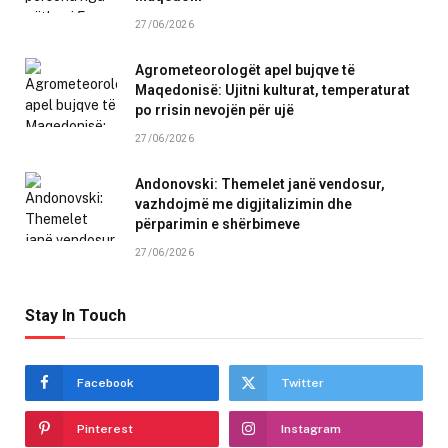
27/06/2026
Agrometeorologët apel bujqve të
Maqedonisë: Ujitni kulturat, temperaturat
po rrisin nevojën për ujë
27/06/2026
Andonovski: Themelet janë vendosur,
vazhdojmë me digjitalizimin dhe
përparimin e shërbimeve
27/06/2026
Stay In Touch
Facebook
Twitter
Pinterest
Instagram