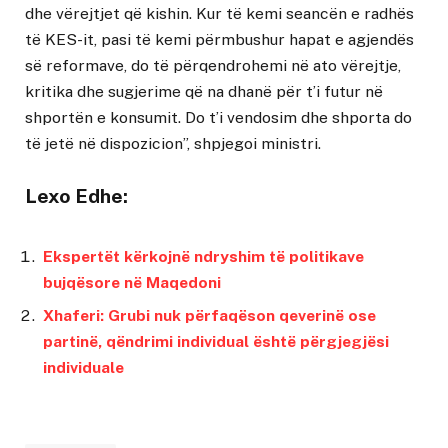
dhe vërejtjet që kishin. Kur të kemi seancën e radhës
të KES-it, pasi të kemi përmbushur hapat e agjendës
së reformave, do të përqendrohemi në ato vërejtje,
kritika dhe sugjerime që na dhanë për t’i futur në
shportën e konsumit. Do t’i vendosim dhe shporta do
të jetë në dispozicion”, shpjegoi ministri.
Lexo Edhe:
Ekspertët kërkojnë ndryshim të politikave
bujqësore në Maqedoni
Xhaferi: Grubi nuk përfaqëson qeverinë ose
partinë, qëndrimi individual është përgjegjësi
individuale