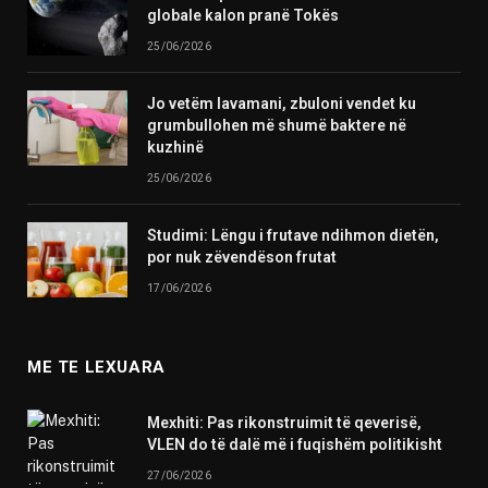
globale kalon pranë Tokës
25/06/2026
Jo vetëm lavamani, zbuloni vendet ku
grumbullohen më shumë baktere në
kuzhinë
25/06/2026
Studimi: Lëngu i frutave ndihmon dietën,
por nuk zëvendëson frutat
17/06/2026
ME TE LEXUARA
Mexhiti: Pas rikonstruimit të qeverisë,
VLEN do të dalë më i fuqishëm politikisht
27/06/2026