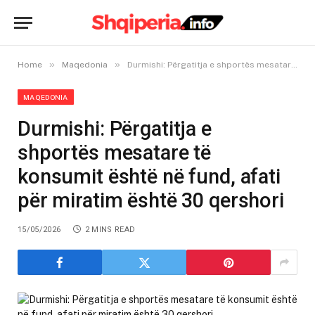
»
»
Home
Maqedonia
Durmishi: Përgatitja e shportës mesatare të konsumit është në fund, afati për miratim është 30 qershori
MAQEDONIA
Durmishi: Përgatitja e
shportës mesatare të
konsumit është në fund, afati
për miratim është 30 qershori
15/05/2026
2 MINS READ