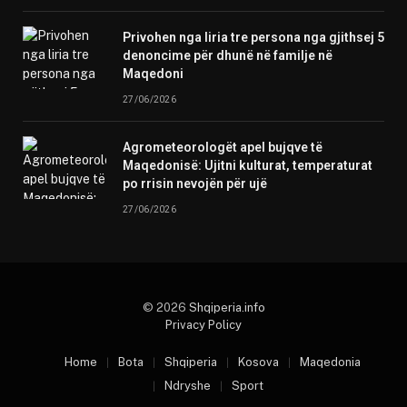
Privohen nga liria tre persona nga gjithsej 5
denoncime për dhunë në familje në
Maqedoni
27/06/2026
Agrometeorologët apel bujqve të
Maqedonisë: Ujitni kulturat, temperaturat
po rrisin nevojën për ujë
27/06/2026
© 2026
Shqiperia.info
Privacy Policy
Home
Bota
Shqiperia
Kosova
Maqedonia
Ndryshe
Sport