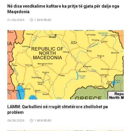
Në disa vendkalime kufitare ka pritje të gjata për dalje nga
Maqedonia
21/06/2024
1 MIN READ
LAMM: Qarkullimi në rrugët shtetërore zhvillohet pa
problem
06/04/2024
1 MIN READ