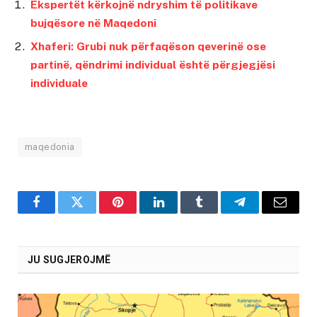
Ekspertët kërkojnë ndryshim të politikave
bujqësore në Maqedoni
Xhaferi: Grubi nuk përfaqëson qeverinë ose
partinë, qëndrimi individual është përgjegjësi
individuale
maqedonia
Facebook
Twitter
Pinterest
LinkedIn
Tumblr
Telegram
Email
JU SUGJEROJMË