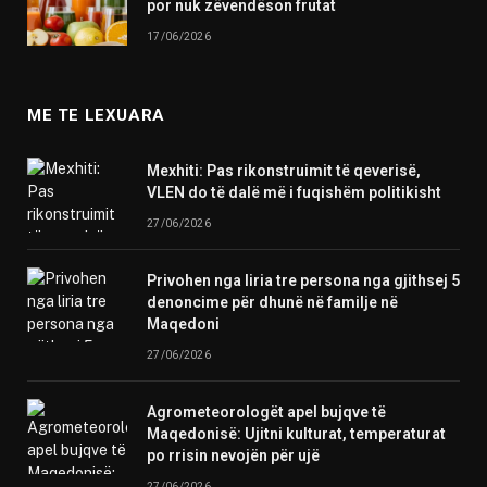
por nuk zëvendëson frutat
17/06/2026
ME TE LEXUARA
Mexhiti: Pas rikonstruimit të qeverisë,
VLEN do të dalë më i fuqishëm politikisht
27/06/2026
Privohen nga liria tre persona nga gjithsej 5
denoncime për dhunë në familje në
Maqedoni
27/06/2026
Agrometeorologët apel bujqve të
Maqedonisë: Ujitni kulturat, temperaturat
po rrisin nevojën për ujë
27/06/2026