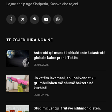
Lajme shqip nga Shqiperia, Kosova dhe rajoni.
Facebook
X
Pinterest
YouTube
WhatsApp
(Twitter)
TE ZGJEDHURA NGA NE
Asteroid që mund të shkaktonte katastrofë
globale kalon pranë Tokës
25/06/2026
Jo vetëm lavamani, zbuloni vendet ku
grumbullohen më shumë baktere në
kuzhinë
25/06/2026
Studimi: Lëngu i frutave ndihmon dietën,