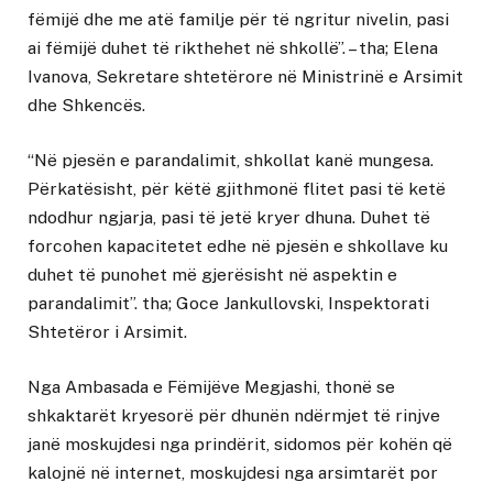
fëmijë dhe me atë familje për të ngritur nivelin, pasi
ai fëmijë duhet të rikthehet në shkollë”. – tha; Elena
Ivanova, Sekretare shtetërore në Ministrinë e Arsimit
dhe Shkencës.
“Në pjesën e parandalimit, shkollat kanë mungesa.
Përkatësisht, për këtë gjithmonë flitet pasi të ketë
ndodhur ngjarja, pasi të jetë kryer dhuna. Duhet të
forcohen kapacitetet edhe në pjesën e shkollave ku
duhet të punohet më gjerësisht në aspektin e
parandalimit”. tha; Goce Jankullovski, Inspektorati
Shtetëror i Arsimit.
Nga Ambasada e Fëmijëve Megjashi, thonë se
shkaktarët kryesorë për dhunën ndërmjet të rinjve
janë moskujdesi nga prindërit, sidomos për kohën që
kalojnë në internet, moskujdesi nga arsimtarët por