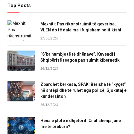
Top Posts
Mexhiti: Pas rikonstruimit të qeverisë,
VLEN do të dalë më i fuqishëm politikisht
27/06/2026
“S’ka humbje të të dhënave”, Kuvendi i
Shqipërisë reagon pas sulmit kibernetik
26/12/2023
Zbardhet kërkesa, SPAK: Berisha të “kyçet”
në shtëpi dhe të ruhet nga policë, Gjokutaj e
kundërshton
26/12/2023
Hëna e plotë e dhjetorit: Cilat shenja janë
më të prekura?