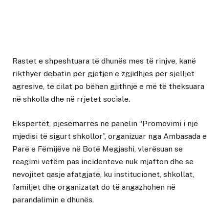
Rastet e shpeshtuara të dhunës mes të rinjve, kanë
rikthyer debatin për gjetjen e zgjidhjes për sjelljet
agresive, të cilat po bëhen gjithnjë e më të theksuara
në shkolla dhe në rrjetet sociale.
Ekspertët, pjesëmarrës në panelin “Promovimi i një
mjedisi të sigurt shkollor”, organizuar nga Ambasada e
Parë e Fëmijëve në Botë Megjashi, vlerësuan se
reagimi vetëm pas incidenteve nuk mjafton dhe se
nevojitet qasje afatgjatë, ku institucionet, shkollat,
familjet dhe organizatat do të angazhohen në
parandalimin e dhunës.