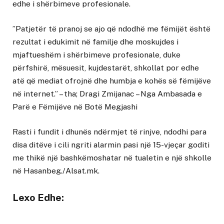
edhe i shërbimeve profesionale.
”Patjetër të pranoj se ajo që ndodhë me fëmijët është
rezultat i edukimit në familje dhe moskujdes i
mjaftueshëm i shërbimeve profesionale, duke
përfshirë, mësuesit, kujdestarët, shkollat por edhe
atë që mediat ofrojnë dhe humbja e kohës së fëmijëve
në internet.” – tha; Dragi Zmijanac – Nga Ambasada e
Parë e Fëmijëve në Botë Megjashi
Rasti i fundit i dhunës ndërmjet të rinjve, ndodhi para
disa ditëve i cili ngriti alarmin pasi një 15-vjeçar goditi
me thikë një bashkëmoshatar në tualetin e një shkolle
në Hasanbeg./Alsat.mk.
Lexo Edhe: