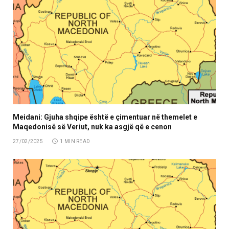
Meidani: Gjuha shqipe është e çimentuar në themelet e
Maqedonisë së Veriut, nuk ka asgjë që e cenon
27/02/2025
1 MIN READ