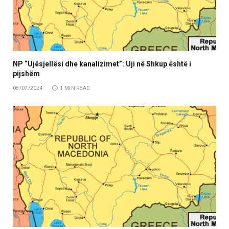
NP “Ujësjellësi dhe kanalizimet”: Uji në Shkup është i
pijshëm
08/07/2024
1 MIN READ