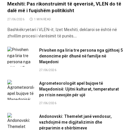
Mexhiti: Pas rikonstruimit të qeverisë, VLEN do të
dalë më i fuqishëm politikisht
27/06/2026
1 MIN READ
Bashkëkryetari i VLEN-it, Izet Mexhiti, deklaroi se është në
zhvillim procesi i vlerësimit të punës…
Privohen nga liria tre persona nga gjithsej 5
denoncime për dhunë në familje në
Maqedoni
27/06/2026
Agrometeorologët apel bujqve të
Maqedonisë: Ujitni kulturat, temperaturat
po rrisin nevojën për ujë
27/06/2026
Andonovski: Themelet janë vendosur,
vazhdojmë me digjitalizimin dhe
përparimin e shërbimeve