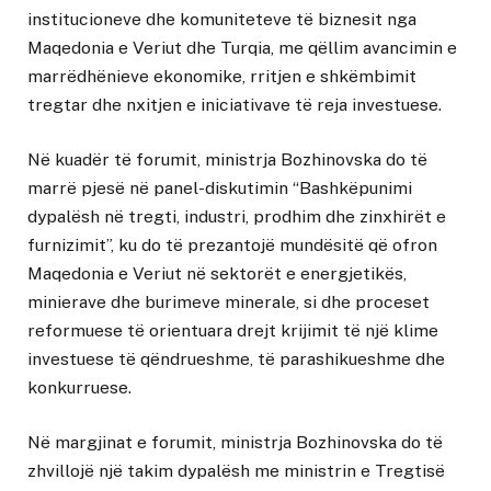
institucioneve dhe komuniteteve të biznesit nga
Maqedonia e Veriut dhe Turqia, me qëllim avancimin e
marrëdhënieve ekonomike, rritjen e shkëmbimit
tregtar dhe nxitjen e iniciativave të reja investuese.
Në kuadër të forumit, ministrja Bozhinovska do të
marrë pjesë në panel-diskutimin “Bashkëpunimi
dypalësh në tregti, industri, prodhim dhe zinxhirët e
furnizimit”, ku do të prezantojë mundësitë që ofron
Maqedonia e Veriut në sektorët e energjetikës,
minierave dhe burimeve minerale, si dhe proceset
reformuese të orientuara drejt krijimit të një klime
investuese të qëndrueshme, të parashikueshme dhe
konkurruese.
Në margjinat e forumit, ministrja Bozhinovska do të
zhvillojë një takim dypalësh me ministrin e Tregtisë