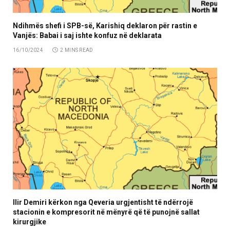
Ndihmës shefi i SPB-së, Karishiq deklaron për rastin e
Vanjës: Babai i saj ishte konfuz në deklarata
16/10/2024
2 MINS READ
Ilir Demiri kërkon nga Qeveria urgjentisht të ndërrojë
stacionin e kompresorit në mënyrë që të punojnë sallat
kirurgjike