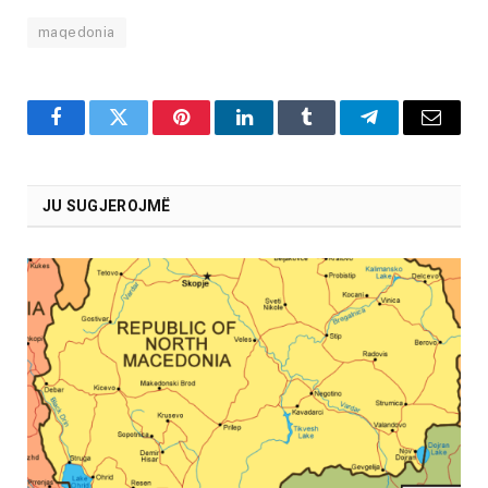
maqedonia
Facebook
Twitter
Pinterest
LinkedIn
Tumblr
Telegram
Email
JU SUGJEROJMË