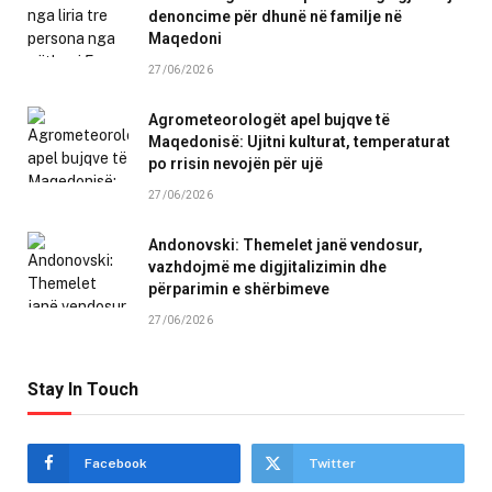
denoncime për dhunë në familje në
Maqedoni
27/06/2026
Agrometeorologët apel bujqve të
Maqedonisë: Ujitni kulturat, temperaturat
po rrisin nevojën për ujë
27/06/2026
Andonovski: Themelet janë vendosur,
vazhdojmë me digjitalizimin dhe
përparimin e shërbimeve
27/06/2026
Stay In Touch
Facebook
Twitter