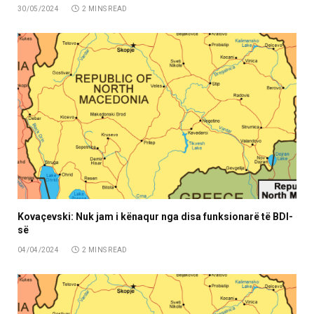
30/05/2024
2 MINS READ
Kovaçevski: Nuk jam i kënaqur nga disa funksionarë të BDI-
së
04/04/2024
2 MINS READ