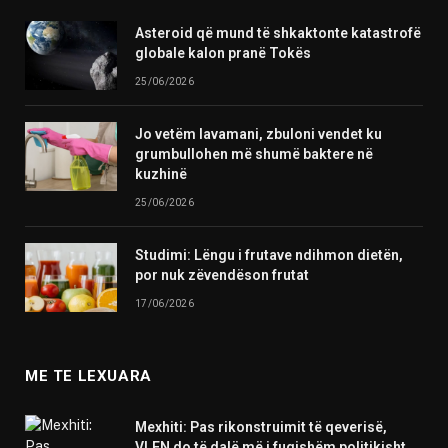
Asteroid që mund të shkaktonte katastrofë
globale kalon pranë Tokës
25/06/2026
Jo vetëm lavamani, zbuloni vendet ku
grumbullohen më shumë baktere në
kuzhinë
25/06/2026
Studimi: Lëngu i frutave ndihmon dietën,
por nuk zëvendëson frutat
17/06/2026
ME TE LEXUARA
Mexhiti: Pas rikonstruimit të qeverisë,
VLEN do të dalë më i fuqishëm politikisht