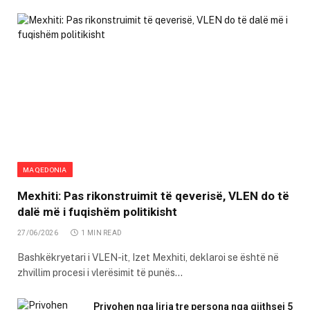
MAQEDONIA
Mexhiti: Pas rikonstruimit të qeverisë, VLEN do të
dalë më i fuqishëm politikisht
27/06/2026
1 MIN READ
Bashkëkryetari i VLEN-it, Izet Mexhiti, deklaroi se është në
zhvillim procesi i vlerësimit të punës…
Privohen nga liria tre persona nga gjithsej 5