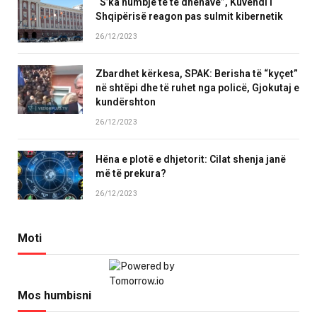
“S’ka humbje të të dhënave”, Kuvendi i
Shqipërisë reagon pas sulmit kibernetik
26/12/2023
Zbardhet kërkesa, SPAK: Berisha të “kyçet”
në shtëpi dhe të ruhet nga policë, Gjokutaj e
kundërshton
26/12/2023
Hëna e plotë e dhjetorit: Cilat shenja janë
më të prekura?
26/12/2023
Moti
Mos humbisni