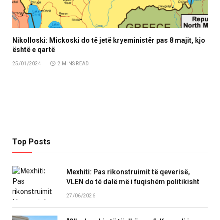
Nikolloski: Mickoski do të jetë kryeministër pas 8 majit, kjo
është e qartë
25/01/2024
2 MINS READ
Top Posts
Mexhiti: Pas rikonstruimit të qeverisë,
VLEN do të dalë më i fuqishëm politikisht
27/06/2026