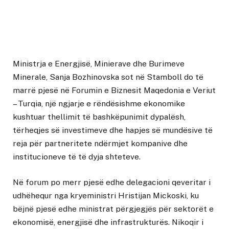
Ministrja e Energjisë, Minierave dhe Burimeve
Minerale, Sanja Bozhinovska sot në Stamboll do të
marrë pjesë në Forumin e Biznesit Maqedonia e Veriut
– Turqia, një ngjarje e rëndësishme ekonomike
kushtuar thellimit të bashkëpunimit dypalësh,
tërheqjes së investimeve dhe hapjes së mundësive të
reja për partneritete ndërmjet kompanive dhe
institucioneve të të dyja shteteve.
Në forum po merr pjesë edhe delegacioni qeveritar i
udhëhequr nga kryeministri Hristijan Mickoski, ku
bëjnë pjesë edhe ministrat përgjegjës për sektorët e
ekonomisë, energjisë dhe infrastrukturës. Nikoqir i