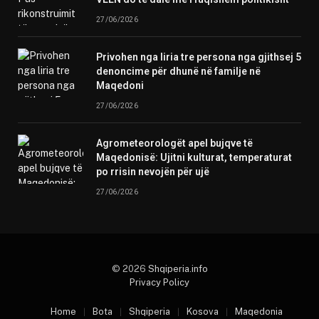
27/06/2026
Privohen nga liria tre persona nga gjithsej 5
denoncime për dhunë në familje në
Maqedoni
27/06/2026
Agrometeorologët apel bujqve të
Maqedonisë: Ujitni kulturat, temperaturat
po rrisin nevojën për ujë
27/06/2026
© 2026
Shqiperia.info
Privacy Policy
Home
Bota
Shqiperia
Kosova
Maqedonia