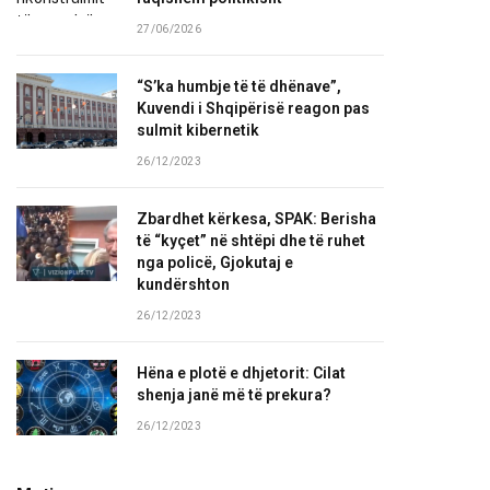
27/06/2026
“S’ka humbje të të dhënave”,
Kuvendi i Shqipërisë reagon pas
sulmit kibernetik
26/12/2023
Zbardhet kërkesa, SPAK: Berisha
të “kyçet” në shtëpi dhe të ruhet
nga policë, Gjokutaj e
kundërshton
26/12/2023
Hëna e plotë e dhjetorit: Cilat
shenja janë më të prekura?
26/12/2023