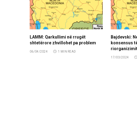
LAMM: Qarkullimi në rrugët
Bajdevski: N
shtetërore zhvillohet pa problem
konsensus të
riorganizimit
06/04/2024
1 MIN READ
17/03/2024