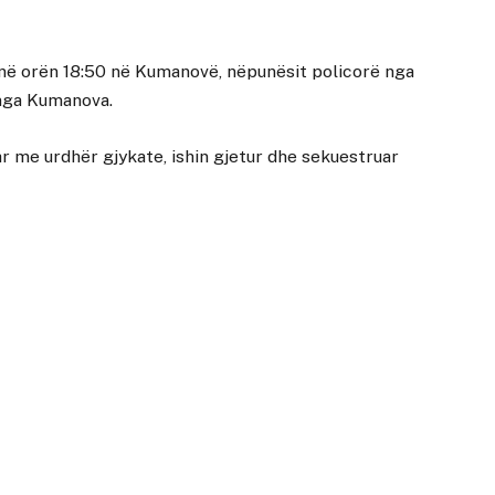
 në orën 18:50 në Kumanovë, nëpunësit policorë nga
 nga Kumanova.
uar me urdhër gjykate, ishin gjetur dhe sekuestruar