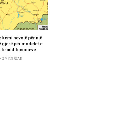
e kemi nevojë për një
 gjerë për modelet e
 të institucioneve
2 MINS READ