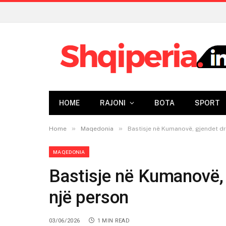
HOME
RAJONI
BOTA
SPORT
»
»
Home
Maqedonia
Bastisje në Kumanovë, gjendet dr
MAQEDONIA
Bastisje në Kumanovë,
një person
03/06/2026
1 MIN READ