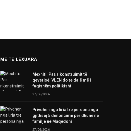
ME TE LEXUARA
Mexhiti: Pas rikonstruimit të
qeverisë, VLEN do të dalë më i
fuqishëm politikisht
27/06/2026
Privohen nga liria tre persona nga
gjithsej 5 denoncime për dhunë në
familje në Maqedoni
27/06/2026