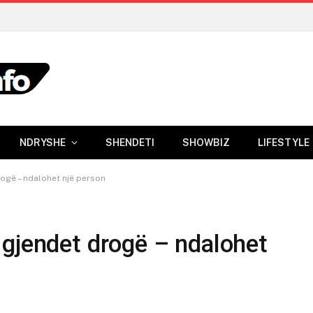
NDRYSHE
SHENDETI
SHOWBIZ
LIFESTYLE
ogë – ndalohet një person
 gjendet drogë – ndalohet