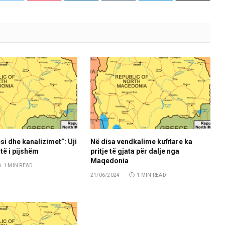
si dhe kanalizimet”: Uji
Në disa vendkalime kufitare ka
të i pijshëm
pritje të gjata për dalje nga
Maqedonia
1 MIN READ
21/06/2024
1 MIN READ