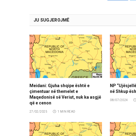
JU SUGJEROJMË
Meidani: Gjuha shqipe është e
NP “Ujësjellë
çimentuar në themelet e
në Shkup ësh
Maqedonisë së Veriut, nuk ka asgjë
08/07/2024
që e cenon
27/02/2025
1 MIN READ