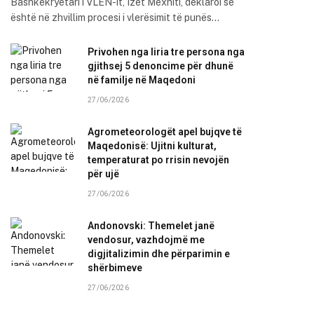
Bashkëkryetari i VLEN-it, Izet Mexhiti, deklaroi se
është në zhvillim procesi i vlerësimit të punës…
Privohen nga liria tre persona nga
gjithsej 5 denoncime për dhunë
në familje në Maqedoni
27/06/2026
Agrometeorologët apel bujqve të
Maqedonisë: Ujitni kulturat,
temperaturat po rrisin nevojën
për ujë
27/06/2026
Andonovski: Themelet janë
vendosur, vazhdojmë me
digjitalizimin dhe përparimin e
shërbimeve
27/06/2026