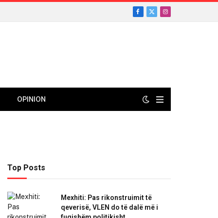
Facebook
X
Instagram
(Twitter)
OPINION
Top Posts
Mexhiti: Pas rikonstruimit të
qeverisë, VLEN do të dalë më i
fuqishëm politikisht