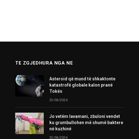
TE ZGJEDHURA NGA NE
Asteroid që mund të shkaktonte
katastrofë globale kalon pranë
Tokës
25/06/2026
Jo vetëm lavamani, zbuloni vendet
ku grumbullohen më shumë baktere
në kuzhinë
25/06/2026