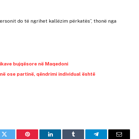
personit do të ngrihet kallëzim përkatës”, thonë nga
tikave bujqësore në Maqedoni
në ose partinë, qëndrimi individual është
k
Twitter
Pinterest
LinkedIn
Tumblr
Telegram
Email