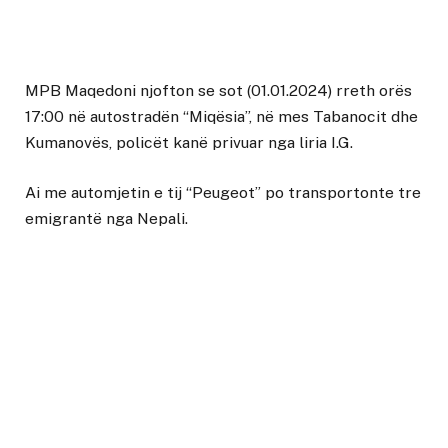
MPB Maqedoni njofton se sot (01.01.2024) rreth orës
17:00 në autostradën “Miqësia”, në mes Tabanocit dhe
Kumanovës, policët kanë privuar nga liria I.G.
Ai me automjetin e tij “Peugeot” po transportonte tre
emigrantë nga Nepali.