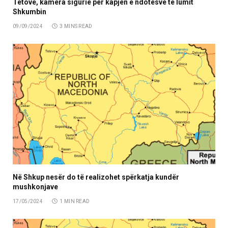
Tetovë, kamera sigurie për kapjen e ndotësve të lumit
Shkumbin
09/09/2024
3 MINS READ
Në Shkup nesër do të realizohet spërkatja kundër
mushkonjave
17/05/2024
1 MIN READ