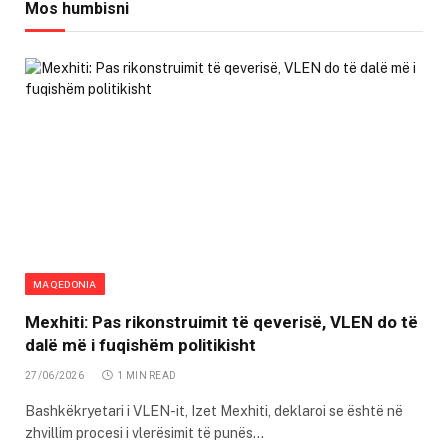
Mos humbisni
MAQEDONIA
Mexhiti: Pas rikonstruimit të qeverisë, VLEN do të
dalë më i fuqishëm politikisht
27/06/2026
1 MIN READ
Bashkëkryetari i VLEN-it, Izet Mexhiti, deklaroi se është në
zhvillim procesi i vlerësimit të punës…