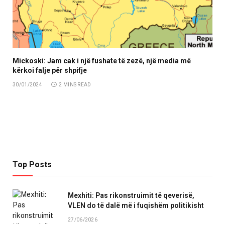
Mickoski: Jam cak i një fushate të zezë, një media më
kërkoi falje për shpifje
30/01/2024
2 MINS READ
Top Posts
Mexhiti: Pas rikonstruimit të qeverisë,
VLEN do të dalë më i fuqishëm politikisht
27/06/2026