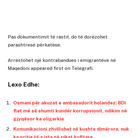
Pas dokumentimit të rastit, do të dorëzohet
parashtresë përkatëse.
Arrestohet një kontrabandues i emigrantëve në
Maqedoni
appeared first on
Telegrafi
.
Lexo Edhe:
Osmani për akuzat e ambasadorit holandez: BDI
flet më së shumti kundër korrupsionit, ndikim në
gjyqësor ka oligarkia
Komunikacioni zhvillohet në kushte dimërore, nuk
ka pritje të gjata në pikat kufitare