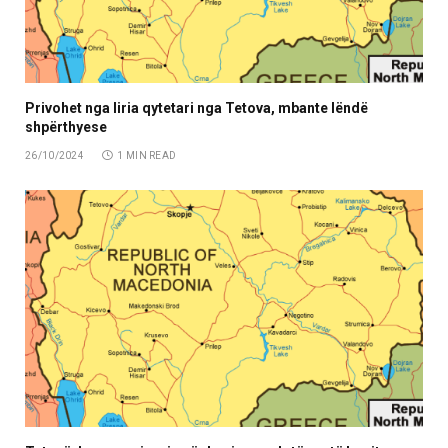
Privohet nga liria qytetari nga Tetova, mbante lëndë
shpërthyese
26/10/2024
1 MIN READ