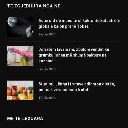
TE ZGJEDHURA NGA NE
Asteroid që mund të shkaktonte katastrofë
globale kalon pranë Tokës
25/06/2026
Jo vetëm lavamani, zbuloni vendet ku
grumbullohen më shumë baktere në
kuzhinë
25/06/2026
Studimi: Lëngu i frutave ndihmon dietën,
por nuk zëvendëson frutat
17/06/2026
ME TE LEXUARA