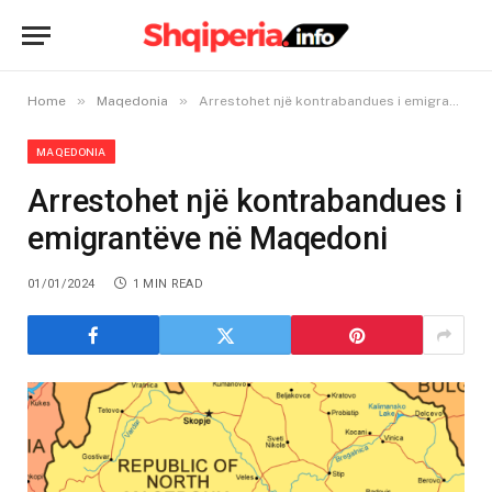
»
»
Home
Maqedonia
Arrestohet një kontrabandues i emigrantëve në Maqedoni
MAQEDONIA
Arrestohet një kontrabandues i
emigrantëve në Maqedoni
01/01/2024
1 MIN READ