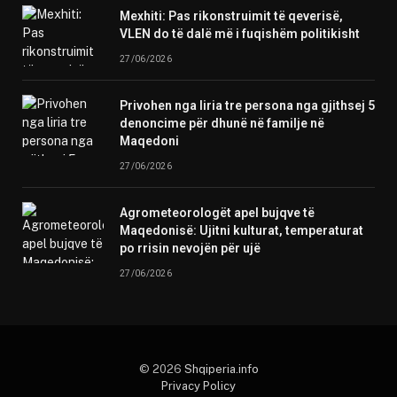
Mexhiti: Pas rikonstruimit të qeverisë,
VLEN do të dalë më i fuqishëm politikisht
27/06/2026
Privohen nga liria tre persona nga gjithsej 5
denoncime për dhunë në familje në
Maqedoni
27/06/2026
Agrometeorologët apel bujqve të
Maqedonisë: Ujitni kulturat, temperaturat
po rrisin nevojën për ujë
27/06/2026
© 2026
Shqiperia.info
Privacy Policy