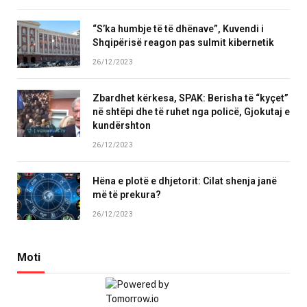
“S’ka humbje të të dhënave”, Kuvendi i
Shqipërisë reagon pas sulmit kibernetik
26/12/2023
Zbardhet kërkesa, SPAK: Berisha të “kyçet”
në shtëpi dhe të ruhet nga policë, Gjokutaj e
kundërshton
26/12/2023
Hëna e plotë e dhjetorit: Cilat shenja janë
më të prekura?
26/12/2023
Moti