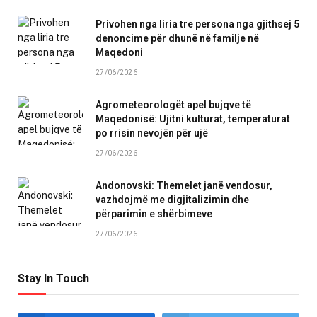
Privohen nga liria tre persona nga gjithsej 5
denoncime për dhunë në familje në
Maqedoni
27/06/2026
Agrometeorologët apel bujqve të
Maqedonisë: Ujitni kulturat, temperaturat
po rrisin nevojën për ujë
27/06/2026
Andonovski: Themelet janë vendosur,
vazhdojmë me digjitalizimin dhe
përparimin e shërbimeve
27/06/2026
Stay In Touch