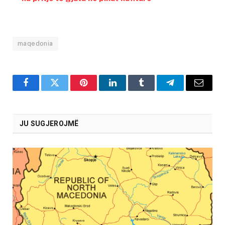
maqedonia
Facebook
Twitter
Pinterest
LinkedIn
Tumblr
Telegram
Email
JU SUGJEROJMË