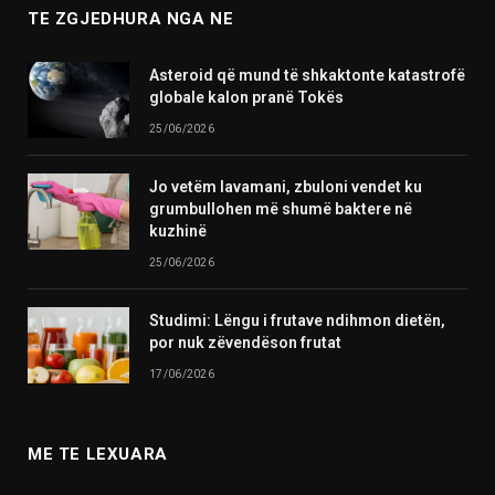
TE ZGJEDHURA NGA NE
Asteroid që mund të shkaktonte katastrofë
globale kalon pranë Tokës
25/06/2026
Jo vetëm lavamani, zbuloni vendet ku
grumbullohen më shumë baktere në
kuzhinë
25/06/2026
Studimi: Lëngu i frutave ndihmon dietën,
por nuk zëvendëson frutat
17/06/2026
ME TE LEXUARA