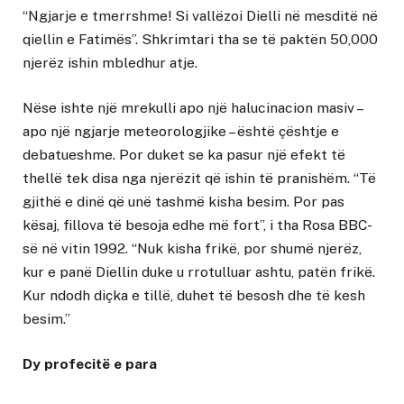
“Ngjarje e tmerrshme! Si vallëzoi Dielli në mesditë në
qiellin e Fatimës”. Shkrimtari tha se të paktën 50,000
njerëz ishin mbledhur atje.
Nëse ishte një mrekulli apo një halucinacion masiv –
apo një ngjarje meteorologjike – është çështje e
debatueshme. Por duket se ka pasur një efekt të
thellë tek disa nga njerëzit që ishin të pranishëm. “Të
gjithë e dinë që unë tashmë kisha besim. Por pas
kësaj, fillova të besoja edhe më fort”, i tha Rosa BBC-
së në vitin 1992. “Nuk kisha frikë, por shumë njerëz,
kur e panë Diellin duke u rrotulluar ashtu, patën frikë.
Kur ndodh diçka e tillë, duhet të besosh dhe të kesh
besim.”
Dy profecitë e para