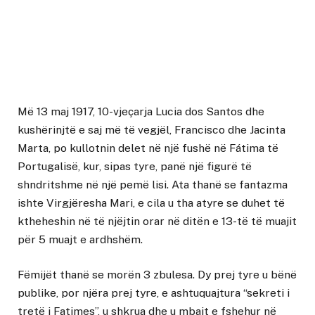
Më 13 maj 1917, 10-vjeçarja Lucia dos Santos dhe
kushërinjtë e saj më të vegjël, Francisco dhe Jacinta
Marta, po kullotnin delet në një fushë në Fátima të
Portugalisë, kur, sipas tyre, panë një figurë të
shndritshme në një pemë lisi. Ata thanë se fantazma
ishte Virgjëresha Mari, e cila u tha atyre se duhet të
ktheheshin në të njëjtin orar në ditën e 13-të të muajit
për 5 muajt e ardhshëm.
Fëmijët thanë se morën 3 zbulesa. Dy prej tyre u bënë
publike, por njëra prej tyre, e ashtuquajtura “sekreti i
tretë i Fatimes”, u shkrua dhe u mbajt e fshehur në