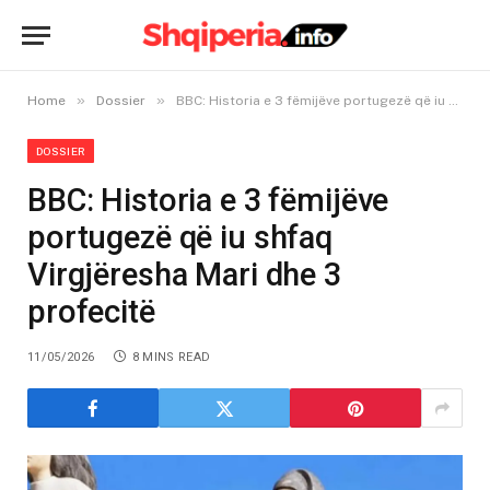
»
»
Home
Dossier
BBC: Historia e 3 fëmijëve portugezë që iu shfaq Virgjëresha Mari dhe 3 profecitë
DOSSIER
BBC: Historia e 3 fëmijëve
portugezë që iu shfaq
Virgjëresha Mari dhe 3
profecitë
11/05/2026
8 MINS READ