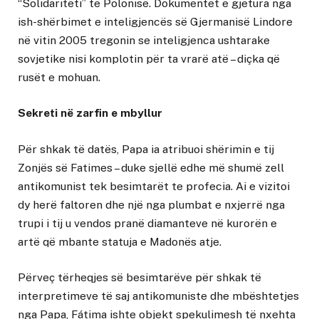
“Solidariteti” të Polonisë. Dokumentet e gjetura nga
ish-shërbimet e inteligjencës së Gjermanisë Lindore
në vitin 2005 tregonin se inteligjenca ushtarake
sovjetike nisi komplotin për ta vrarë atë – diçka që
rusët e mohuan.
Sekreti në zarfin e mbyllur
Për shkak të datës, Papa ia atribuoi shërimin e tij
Zonjës së Fatimes – duke sjellë edhe më shumë zell
antikomunist tek besimtarët te profecia. Ai e vizitoi
dy herë faltoren dhe një nga plumbat e nxjerrë nga
trupi i tij u vendos pranë diamanteve në kurorën e
artë që mbante statuja e Madonës atje.
Përveç tërheqjes së besimtarëve për shkak të
interpretimeve të saj antikomuniste dhe mbështetjes
nga Papa, Fátima ishte objekt spekulimesh të nxehta