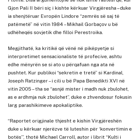
Gjon Pali II bëri siç i kishte kërkuar Virgjëresha – duke
ia shenjtëruar Evropën Lindore “zemrës së saj të
patëmetë” në vitin 1984 – Mikhail Gorbaçov u bë
udhëheqës sovjetik dhe filloi Perestroika.
Megjithatë, ka kritikë që vënë në pikëpyetje si
interpretimet sensacionaliste të profecive, ashtu
edhe mënyrën se si ato u përqafuan nga ata në
pushtet. Kur publikoi “sekretin e tretë” si Kardinal,
Joseph Ratzinger – i cili u bë Papa Benedikti XVI në
vitin 2005 – tha se “asnjë mister i madh nuk zbulohet,
as e ardhmja nuk zbulohet”, duke e zhvendosur fokusin
larg parashikimeve apokaliptike.
“Raportet origjinale thjesht e kishin Virgjëreshën
duke u kërkuar njerëzve të luteshin për ‘konvertimin e
botës’”, thotë Michael Carroll, autor i librit “Kulti i