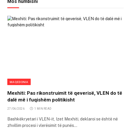
Mos humbisni
MAQEDONIA
Mexhiti: Pas rikonstruimit të qeverisë, VLEN do të
dalë më i fuqishëm politikisht
27/06/2026
1 MIN READ
Bashkëkryetari i VLEN-it, Izet Mexhiti, deklaroi se është në
zhvillim procesi i vlerësimit të punës…