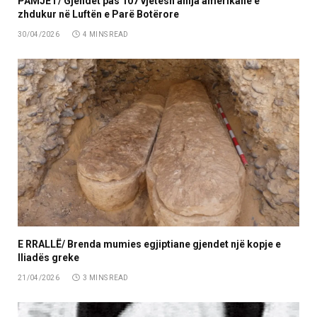
PAMJET/ Gjendet pas 107 vjetësh anija amerikane e
zhdukur në Luftën e Parë Botërore
30/04/2026
4 MINS READ
E RRALLË/ Brenda mumies egjiptiane gjendet një kopje e
Iliadës greke
21/04/2026
3 MINS READ