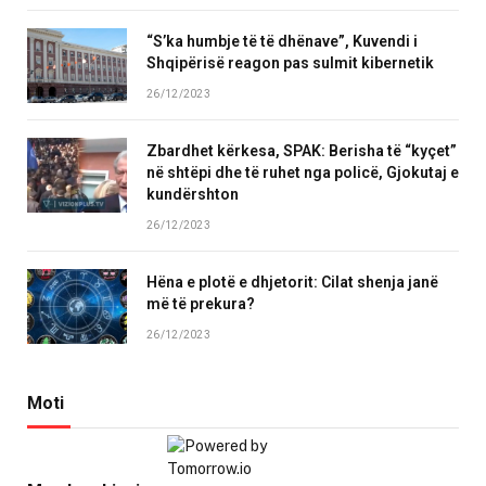
“S’ka humbje të të dhënave”, Kuvendi i
Shqipërisë reagon pas sulmit kibernetik
26/12/2023
Zbardhet kërkesa, SPAK: Berisha të “kyçet”
në shtëpi dhe të ruhet nga policë, Gjokutaj e
kundërshton
26/12/2023
Hëna e plotë e dhjetorit: Cilat shenja janë
më të prekura?
26/12/2023
Moti