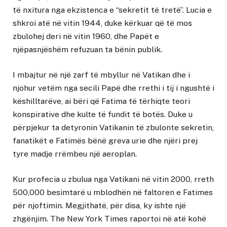
të nxitura nga ekzistenca e “sekretit të tretë”. Lucia e
shkroi atë në vitin 1944, duke kërkuar që të mos
zbulohej deri në vitin 1960, dhe Papët e
njëpasnjëshëm refuzuan ta bënin publik.
I mbajtur në një zarf të mbyllur në Vatikan dhe i
njohur vetëm nga secili Papë dhe rrethi i tij i ngushtë i
këshilltarëve, ai bëri që Fatima të tërhiqte teori
konspirative dhe kulte të fundit të botës. Duke u
përpjekur ta detyronin Vatikanin të zbulonte sekretin,
fanatikët e Fatimës bënë greva urie dhe njëri prej
tyre madje rrëmbeu një aeroplan.
Kur profecia u zbulua nga Vatikani në vitin 2000, rreth
500,000 besimtarë u mblodhën në faltoren e Fatimes
për njoftimin. Megjithatë, për disa, ky ishte një
zhgënjim. The New York Times raportoi në atë kohë