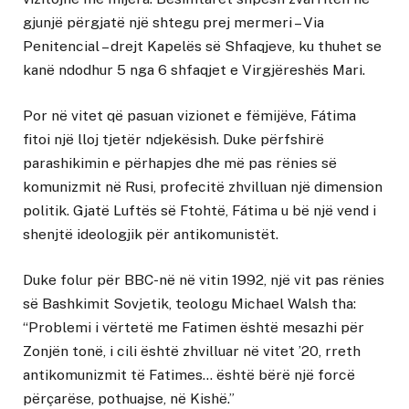
gjunjë përgjatë një shtegu prej mermeri – Via
Penitencial – drejt Kapelës së Shfaqjeve, ku thuhet se
kanë ndodhur 5 nga 6 shfaqjet e Virgjëreshës Mari.
Por në vitet që pasuan vizionet e fëmijëve, Fátima
fitoi një lloj tjetër ndjekësish. Duke përfshirë
parashikimin e përhapjes dhe më pas rënies së
komunizmit në Rusi, profecitë zhvilluan një dimension
politik. Gjatë Luftës së Ftohtë, Fátima u bë një vend i
shenjtë ideologjik për antikomunistët.
Duke folur për BBC-në në vitin 1992, një vit pas rënies
së Bashkimit Sovjetik, teologu Michael Walsh tha:
“Problemi i vërtetë me Fatimen është mesazhi për
Zonjën tonë, i cili është zhvilluar në vitet ’20, rreth
antikomunizmit të Fatimes… është bërë një forcë
përçarëse, pothuajse, në Kishë.”