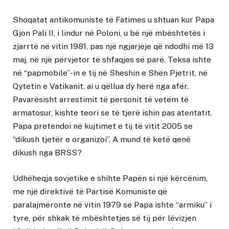
Shoqatat antikomuniste të Fatimes u shtuan kur Papa
Gjon Pali II, i lindur në Poloni, u bë një mbështetës i
zjarrtë në vitin 1981, pas një ngjarjeje që ndodhi më 13
maj, në një përvjetor të shfaqjes së parë. Teksa ishte
në “papmobile”-in e tij në Sheshin e Shën Pjetrit, në
Qytetin e Vatikanit, ai u qëllua dy herë nga afër.
Pavarësisht arrestimit të personit të vetëm të
armatosur, kishte teori se të tjerë ishin pas atentatit.
Papa pretendoi në kujtimet e tij të vitit 2005 se
“dikush tjetër e organizoi”. A mund të ketë qenë
dikush nga BRSS?
Udhëheqja sovjetike e shihte Papën si një kërcënim,
me një direktivë të Partisë Komuniste që
paralajmëronte në vitin 1979 se Papa ishte “armiku” i
tyre, për shkak të mbështetjes së tij për lëvizjen