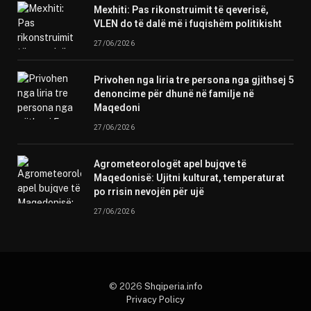
Mexhiti: Pas rikonstruimit të qeverisë,
VLEN do të dalë më i fuqishëm politikisht
27/06/2026
Privohen nga liria tre persona nga gjithsej 5
denoncime për dhunë në familje në
Maqedoni
27/06/2026
Agrometeorologët apel bujqve të
Maqedonisë: Ujitni kulturat, temperaturat
po rrisin nevojën për ujë
27/06/2026
© 2026
Shqiperia.info
Privacy Policy