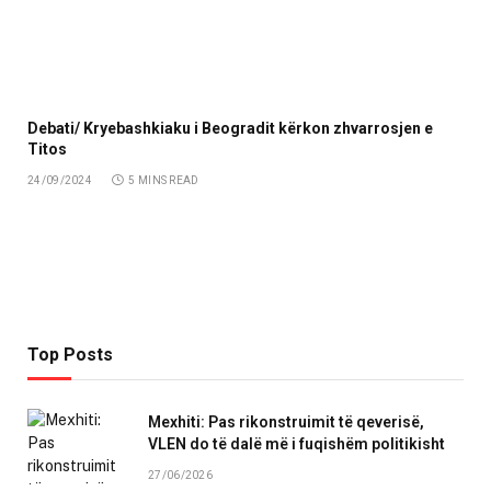
Debati/ Kryebashkiaku i Beogradit kërkon zhvarrosjen e
Titos
24/09/2024
5 MINS READ
Top Posts
Mexhiti: Pas rikonstruimit të qeverisë,
VLEN do të dalë më i fuqishëm politikisht
27/06/2026