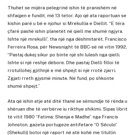
Thuhet se mijëra pelegrinë ishin të pranishëm në
shfaqjen e fundit, më 13 tetor. Ajo që ata raportuan se
kishin parë u bë e njohur si Mrekullia e Diellit. “E tëra
çfarë pashë ishin planetët në qiell me shumë ngjyra.
Ishte një mrekulli”, tha një nga dëshmitarët, Francisco
Ferreira Rosa, për Newsnight të BBC-së në vitin 1992.
“Pastaj dukej sikur po binte një shi lulesh nga qielli.
Ishte si një reshje dëbore. Dhe pastaj Dielli filloi të
rrotullohej gjithnjë e më shpejt si një rrotë zjarri.
Zgjati rreth gjysmë minute. Në fund, po shkonte
shumë shpejt.”
Ata që ishin atje atë ditë thanë se sëmundje të rënda u
shëruan dhe të verbërve iu rikthye shikimi. Sipas librit
të vitit 1980 “Fatima: Shenja e Madhe” nga Francis
Johnston, gazeta portugeze antifetare “O Século”
(Shekulli) botoi një raport në atë kohë me titullin