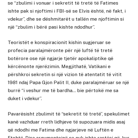
se “zbulimi i vonuar i sekretit të tretë të Fatimes
ishte pak si njoftimi i FBI-së se Elvis është, në fakt, i
vdekur”, dhe se dëshmitarët u tallën me njoftimin si
një “zbulim i bërë pasi kishte ndodhur”.
Teoristët e konspiracionit kishin sugjeruar se
profecia paralajmëronte për një luftë të tretë
botërore ose një ngjarje tjetër apokaliptike që
kërcënonte njerëzimin. Megjithatë, Vatikani e
përshkroi sekretin si një vizion të atentatit të vitit
1981 ndaj Papa Gjon Palit II, duke paralajmëruar se një
burrë “i veshur me të bardha… bie përtokë me sa
duket i vdekur”.
Pavarësisht zbulimit të “sekretit të tretë”, spekulimet
kanë vazhduar rreth lidhjeve të supozuara midis asaj
që ndodhi me Fatima dhe ngjarjeve në Luftën e
Ftohtë. Disa argumentojnë se nuk ishte rastësi që, kur