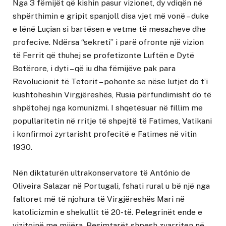
Nga 3 fëmijët që kishin pasur vizionet, dy vdiqën në
shpërthimin e gripit spanjoll disa vjet më vonë – duke
e lënë Luçian si bartësen e vetme të mesazheve dhe
profecive. Ndërsa “sekreti” i parë ofronte një vizion
të Ferrit që thuhej se profetizonte Luftën e Dytë
Botërore, i dyti – që iu dha fëmijëve pak para
Revolucionit të Tetorit – pohonte se nëse lutjet do t’i
kushtoheshin Virgjëreshës, Rusia përfundimisht do të
shpëtohej nga komunizmi. I shqetësuar në fillim me
popullaritetin në rritje të shpejtë të Fatimes, Vatikani
i konfirmoi zyrtarisht profecitë e Fatimes në vitin
1930.
Nën diktaturën ultrakonservatore të António de
Oliveira Salazar në Portugali, fshati rural u bë një nga
faltoret më të njohura të Virgjëreshës Mari në
katolicizmin e shekullit të 20-të. Pelegrinët ende e
vizitojnë me mijëra. Besimtarët shpesh zvarriten në