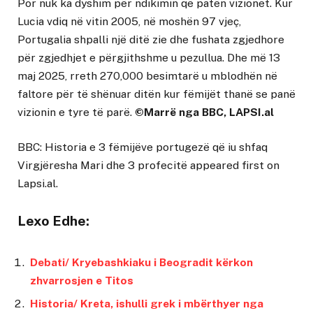
Por nuk ka dyshim për ndikimin që patën vizionet. Kur
Lucia vdiq në vitin 2005, në moshën 97 vjeç,
Portugalia shpalli një ditë zie dhe fushata zgjedhore
për zgjedhjet e përgjithshme u pezullua. Dhe më 13
maj 2025, rreth 270,000 besimtarë u mblodhën në
faltore për të shënuar ditën kur fëmijët thanë se panë
vizionin e tyre të parë.
©Marrë nga
BBC
, LAPSI.al
BBC: Historia e 3 fëmijëve portugezë që iu shfaq
Virgjëresha Mari dhe 3 profecitë
appeared first on
Lapsi.al
.
Lexo Edhe:
Debati/ Kryebashkiaku i Beogradit kërkon
zhvarrosjen e Titos
Historia/ Kreta, ishulli grek i mbërthyer nga