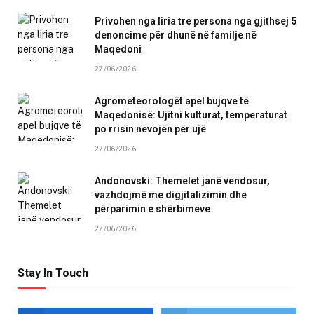
Privohen nga liria tre persona nga gjithsej 5
denoncime për dhunë në familje në
Maqedoni
27/06/2026
Agrometeorologët apel bujqve të
Maqedonisë: Ujitni kulturat, temperaturat
po rrisin nevojën për ujë
27/06/2026
Andonovski: Themelet janë vendosur,
vazhdojmë me digjitalizimin dhe
përparimin e shërbimeve
27/06/2026
Stay In Touch