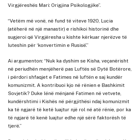
Virgjëreshës Mari: Origjina Psikologjike”.
“Vetëm më vonë, në fund të viteve 1920, Lucia
(atëherë në një manastir) e rishikoi historinë dhe
sugjeroi që Virgjëresha u kishte kërkuar njerëzve të
luteshin për ‘konvertimin e Rusisë’.”
Ai argumenton: “Nuk ka dyshim se Kisha, veçanërisht
në periudhën menjëherë pas Luftës së Dytë Botërore,
i përdori shfaqjet e Fatimes në luftën e saj kundër
komunizmit. A kontribuoi kjo në rënien e Bashkimit
Sovjetik? Duke lënë mënjanë Fatimen në vetvete,
kundërshtimi i Kishës në përgjithësi ndaj komunizmit
ka të ngjarë të ketë luajtur një rol në atë rënie, por ka
të ngjarë të kenë luajtur edhe një sërë faktorësh të
tjerë.”