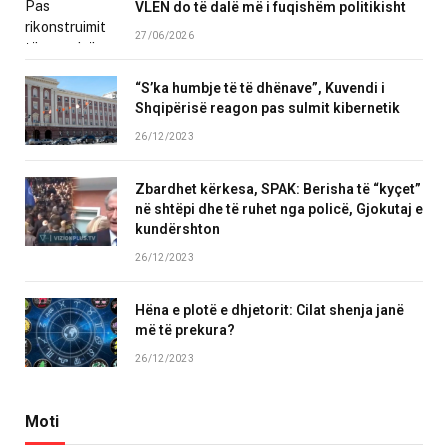
VLEN do të dalë më i fuqishëm politikisht
27/06/2026
“S’ka humbje të të dhënave”, Kuvendi i
Shqipërisë reagon pas sulmit kibernetik
26/12/2023
Zbardhet kërkesa, SPAK: Berisha të “kyçet”
në shtëpi dhe të ruhet nga policë, Gjokutaj e
kundërshton
26/12/2023
Hëna e plotë e dhjetorit: Cilat shenja janë
më të prekura?
26/12/2023
Moti