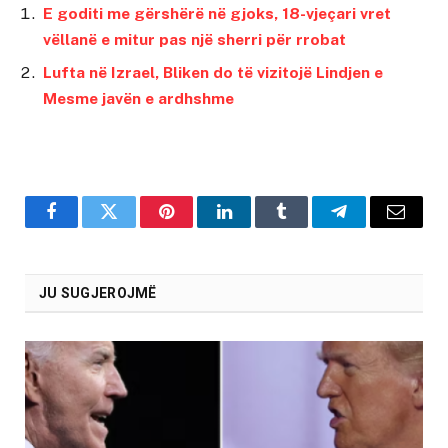
E goditi me gërshërë në gjoks, 18-vjeçari vret
vëllanë e mitur pas një sherri për rrobat
Lufta në Izrael, Bliken do të vizitojë Lindjen e
Mesme javën e ardhshme
Facebook
Twitter
Pinterest
LinkedIn
Tumblr
Telegram
Email
JU SUGJEROJMË