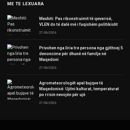
ME TE LEXUARA
Mexhiti: Pas rikonstruimit të qeverisë,
VLEN do të dalë më i fuqishëm politikisht
27/06/2026
Privohen nga liria tre persona nga gjithsej 5
denoncime për dhunë në familje në
Maqedoni
27/06/2026
Agrometeorologët apel bujqve të
Maqedonisë: Ujitni kulturat, temperaturat
po rrisin nevojën për ujë
27/06/2026