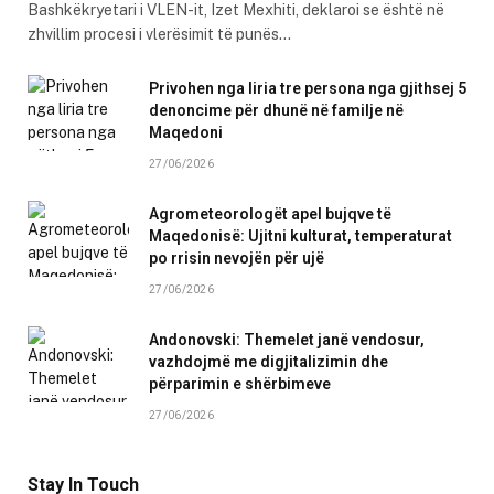
Bashkëkryetari i VLEN-it, Izet Mexhiti, deklaroi se është në
zhvillim procesi i vlerësimit të punës…
Privohen nga liria tre persona nga gjithsej 5
denoncime për dhunë në familje në
Maqedoni
27/06/2026
Agrometeorologët apel bujqve të
Maqedonisë: Ujitni kulturat, temperaturat
po rrisin nevojën për ujë
27/06/2026
Andonovski: Themelet janë vendosur,
vazhdojmë me digjitalizimin dhe
përparimin e shërbimeve
27/06/2026
Stay In Touch