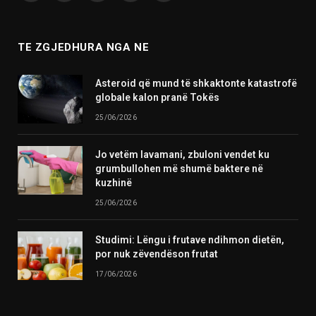
(Twitter)
TE ZGJEDHURA NGA NE
Asteroid që mund të shkaktonte katastrofë
globale kalon pranë Tokës
25/06/2026
Jo vetëm lavamani, zbuloni vendet ku
grumbullohen më shumë baktere në
kuzhinë
25/06/2026
Studimi: Lëngu i frutave ndihmon dietën,
por nuk zëvendëson frutat
17/06/2026