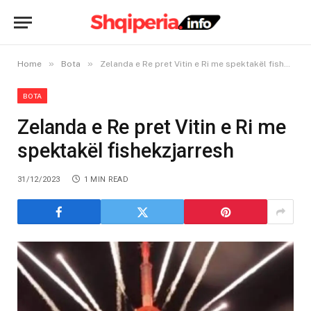
»
»
Home
Bota
Zelanda e Re pret Vitin e Ri me spektakël fishekzjarresh
BOTA
Zelanda e Re pret Vitin e Ri me
spektakël fishekzjarresh
31/12/2023
1 MIN READ