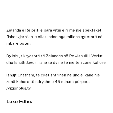
Zelanda e Re priti e para vitin e ri me një spektakël
fishekzjarrësh, e cila u ndoq nga miliona qytetarë në
mbarë botën.
Dy ishujt kryesorë të Zelandës së Re – Ishulli i Veriut
dhe Ishulli Jugor – janë të dy në të njëjtën zonë kohore.
Ishujt Chatham, të cilët shtrihen në lindje, kanë një
zonë kohore të ndryshme 45 minuta përpara.
/vizionplus.tv
Lexo Edhe: