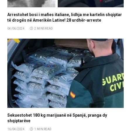
Arrestohet bosi i mafies italiane, lidhja me kartelin shqiptar
të drogës në Amerikën Latine! 28 urdhër-arreste
04/06/2024
2 MINS READ
Sekuestohet 180 kg marijuanë në Spanjë, pranga dy
shqiptarëve
16/04/2024
1 MIN READ