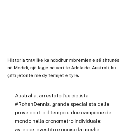
Historia tragjike ka ndodhur mbrëmjen e së shtunës
në Medidi, një lagje në veri të Adelaide, Australi, ku
çifti jetonte me dy fëmijët e tyre.
Australia, arrestato l’ex ciclista
#RohanDennis
, grande specialista delle
prove contro il tempo e due campione del
mondo nella cronometro individuale:
avrebbe investito e ucciso la moglie