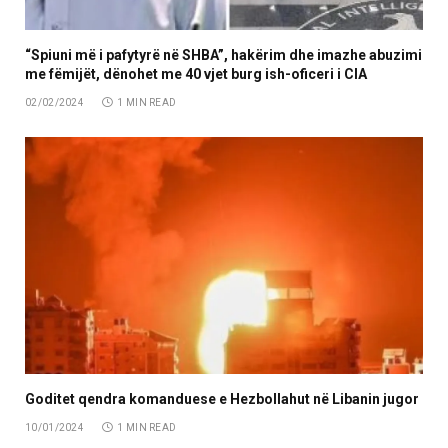
“Spiuni më i pafytyrë në SHBA”, hakërim dhe imazhe abuzimi
me fëmijët, dënohet me 40 vjet burg ish-oficeri i CIA
02/02/2024
1 MIN READ
Goditet qendra komanduese e Hezbollahut në Libanin jugor
10/01/2024
1 MIN READ