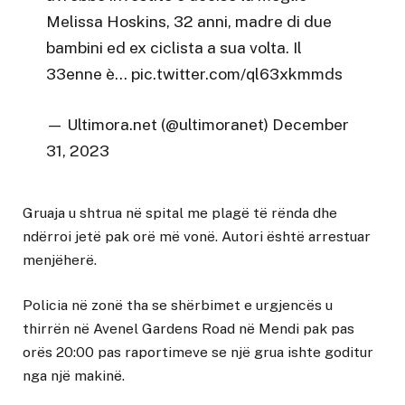
Melissa Hoskins, 32 anni, madre di due
bambini ed ex ciclista a sua volta. Il
33enne è…
pic.twitter.com/ql63xkmmds
— Ultimora.net (@ultimoranet)
December
31, 2023
Gruaja u shtrua në spital me plagë të rënda dhe
ndërroi jetë pak orë më vonë. Autori është arrestuar
menjëherë.
Policia në zonë tha se shërbimet e urgjencës u
thirrën në Avenel Gardens Road në Mendi pak pas
orës 20:00 pas raportimeve se një grua ishte goditur
nga një makinë.