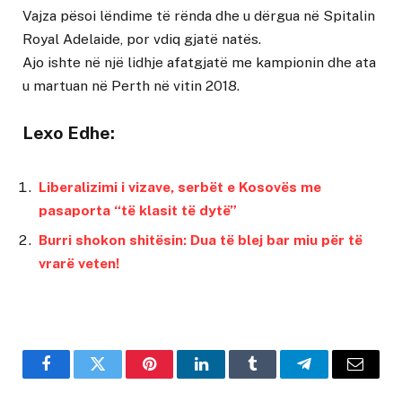
Vajza pësoi lëndime të rënda dhe u dërgua në Spitalin
Royal Adelaide, por vdiq gjatë natës.
Ajo ishte në një lidhje afatgjatë me kampionin dhe ata
u martuan në Perth në vitin 2018.
Lexo Edhe:
Liberalizimi i vizave, serbët e Kosovës me
pasaporta “të klasit të dytë”
Burri shokon shitësin: Dua të blej bar miu për të
vrarë veten!
Facebook
Twitter
Pinterest
LinkedIn
Tumblr
Telegram
Email