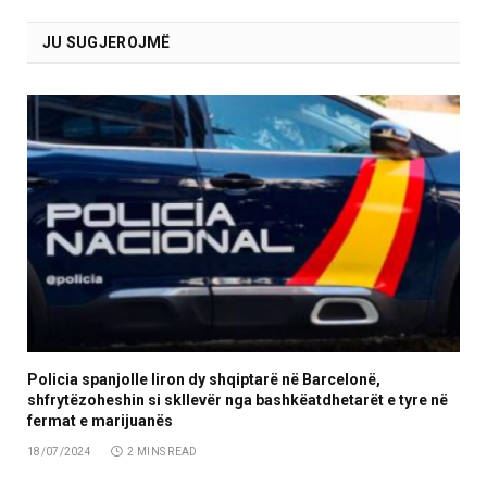
JU SUGJEROJMË
Policia spanjolle liron dy shqiptarë në Barcelonë,
shfrytëzoheshin si skllevër nga bashkëatdhetarët e tyre në
fermat e marijuanës
18/07/2024
2 MINS READ