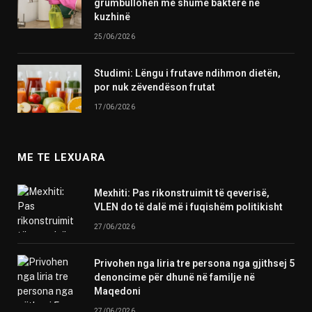
grumbullohen më shumë baktere në
kuzhinë
25/06/2026
Studimi: Lëngu i frutave ndihmon dietën,
por nuk zëvendëson frutat
17/06/2026
ME TE LEXUARA
Mexhiti: Pas rikonstruimit të qeverisë,
VLEN do të dalë më i fuqishëm politikisht
27/06/2026
Privohen nga liria tre persona nga gjithsej 5
denoncime për dhunë në familje në
Maqedoni
27/06/2026