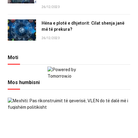
26/12/2023
Hëna e plotë e dhjetorit: Cilat shenja janë
më të prekura?
26/12/2023
Moti
Mos humbisni