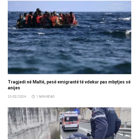
Tragjedi në Maltë, pesë emigrantë të vdekur pas mbytjes së
anijes
23/02/2024
1 MIN READ