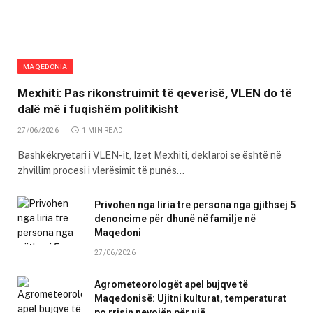
MAQEDONIA
Mexhiti: Pas rikonstruimit të qeverisë, VLEN do të
dalë më i fuqishëm politikisht
27/06/2026
1 MIN READ
Bashkëkryetari i VLEN-it, Izet Mexhiti, deklaroi se është në
zhvillim procesi i vlerësimit të punës…
Privohen nga liria tre persona nga gjithsej 5
denoncime për dhunë në familje në
Maqedoni
27/06/2026
Agrometeorologët apel bujqve të
Maqedonisë: Ujitni kulturat, temperaturat
po rrisin nevojën për ujë