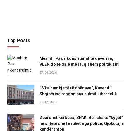
Top Posts
Mexhiti: Pas rikonstruimit të qeverisë,
VLEN do të dalë më i fuqishëm politikisht
27/06/2026
“S’ka humbje të të dhënave”, Kuvendi i
Shqipërisë reagon pas sulmit kibernetik
26/12/2023
Zbardhet kërkesa, SPAK: Berisha të “kyçet”
në shtëpi dhe të ruhet nga policë, Gjokutaj e
kundërshton