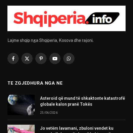
Lajme shqip nga Shqiperia, Kosova dhe rajoni.
Facebook
X
Pinterest
YouTube
WhatsApp
(Twitter)
TE ZGJEDHURA NGA NE
Asteroid që mund të shkaktonte katastrofë
globale kalon pranë Tokës
25/06/2026
Jo vetëm lavamani, zbuloni vendet ku