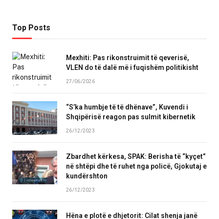
Top Posts
Mexhiti: Pas rikonstruimit të qeverisë,
VLEN do të dalë më i fuqishëm politikisht
27/06/2026
“S’ka humbje të të dhënave”, Kuvendi i
Shqipërisë reagon pas sulmit kibernetik
26/12/2023
Zbardhet kërkesa, SPAK: Berisha të “kyçet”
në shtëpi dhe të ruhet nga policë, Gjokutaj e
kundërshton
26/12/2023
Hëna e plotë e dhjetorit: Cilat shenja janë