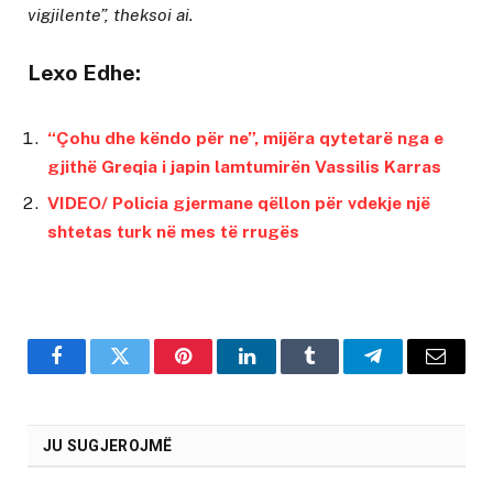
vigjilente”, theksoi ai.
Lexo Edhe:
“Çohu dhe këndo për ne”, mijëra qytetarë nga e
gjithë Greqia i japin lamtumirën Vassilis Karras
VIDEO/ Policia gjermane qëllon për vdekje një
shtetas turk në mes të rrugës
Facebook
Twitter
Pinterest
LinkedIn
Tumblr
Telegram
Email
JU SUGJEROJMË