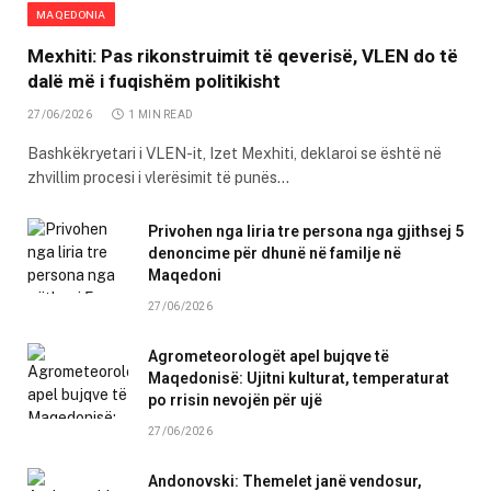
MAQEDONIA
Mexhiti: Pas rikonstruimit të qeverisë, VLEN do të
dalë më i fuqishëm politikisht
27/06/2026
1 MIN READ
Bashkëkryetari i VLEN-it, Izet Mexhiti, deklaroi se është në
zhvillim procesi i vlerësimit të punës…
Privohen nga liria tre persona nga gjithsej 5
denoncime për dhunë në familje në
Maqedoni
27/06/2026
Agrometeorologët apel bujqve të
Maqedonisë: Ujitni kulturat, temperaturat
po rrisin nevojën për ujë
27/06/2026
Andonovski: Themelet janë vendosur,