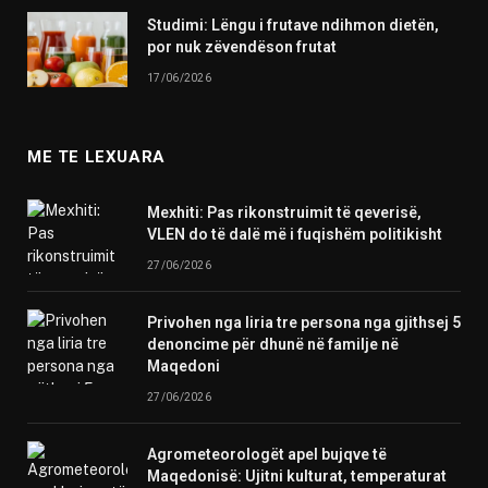
Studimi: Lëngu i frutave ndihmon dietën,
por nuk zëvendëson frutat
17/06/2026
ME TE LEXUARA
Mexhiti: Pas rikonstruimit të qeverisë,
VLEN do të dalë më i fuqishëm politikisht
27/06/2026
Privohen nga liria tre persona nga gjithsej 5
denoncime për dhunë në familje në
Maqedoni
27/06/2026
Agrometeorologët apel bujqve të
Maqedonisë: Ujitni kulturat, temperaturat