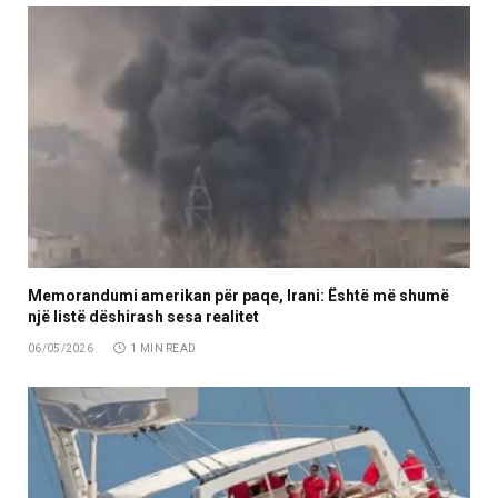
Memorandumi amerikan për paqe, Irani: Është më shumë
një listë dëshirash sesa realitet
06/05/2026
1 MIN READ