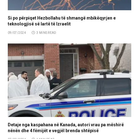
Si po përpiqet Hezbollahu të shmangë mbikëqyrjen e
teknologjisë së lartë të Izraelit
09/07/2024
3 MINS READ
Detaje nga kaspahana në Kanada, autori vrau pa mëshirë
nënën dhe 4 fëmijët e vegjël brenda shtëpisë