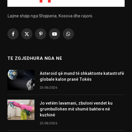
Lajme shqip nga Shqiperia, Kosova dhe rajoni.
Facebook
X
Pinterest
YouTube
WhatsApp
(Twitter)
TE ZGJEDHURA NGA NE
Asteroid që mund të shkaktonte katastrofë
globale kalon pranë Tokës
25/06/2026
Jo vetëm lavamani, zbuloni vendet ku
grumbullohen më shumë baktere në
kuzhinë
25/06/2026