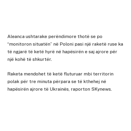
Aleanca ushtarake perëndimore thotë se po
“monitoron situatën” në Poloni pasi një raketë ruse ka
të ngjarë të ketë hyrë në hapësirën e saj ajrore për
një kohë të shkurtër.
Raketa mendohet të ketë fluturuar mbi territorin
polak për tre minuta përpara se të kthehej në
hapësirën ajrore të Ukrainës, raporton SKynews.