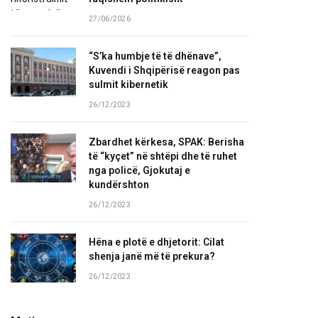
27/06/2026
“S’ka humbje të të dhënave”,
Kuvendi i Shqipërisë reagon pas
sulmit kibernetik
26/12/2023
Zbardhet kërkesa, SPAK: Berisha
të “kyçet” në shtëpi dhe të ruhet
nga policë, Gjokutaj e
kundërshton
26/12/2023
Hëna e plotë e dhjetorit: Cilat
shenja janë më të prekura?
26/12/2023