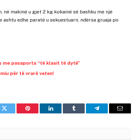
m, në makinë u gjet 2 kg kokainë së bashku me një
e ashtu edhe paratë u sekuestuarn, ndërsa gruaja po
ës me pasaporta “të klasit të dytë”
 miu për të vrarë veten!
k
Twitter
Pinterest
LinkedIn
Tumblr
Telegram
Email