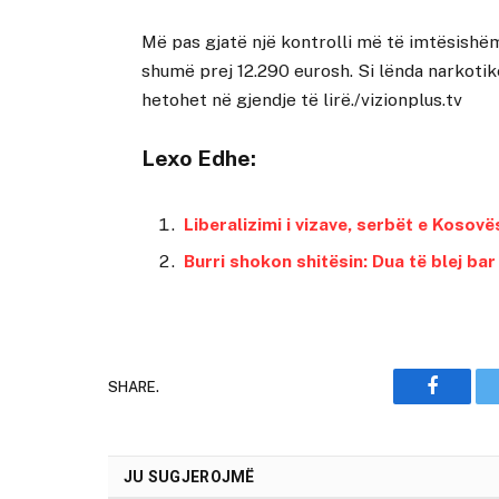
Më pas gjatë një kontrolli më të imtësishë
shumë prej 12.290 eurosh. Si lënda narkotik
hetohet në gjendje të lirë./vizionplus.tv
Lexo Edhe:
Liberalizimi i vizave, serbët e Kosov
Burri shokon shitësin: Dua të blej bar
SHARE.
Faceboo
JU SUGJEROJMË