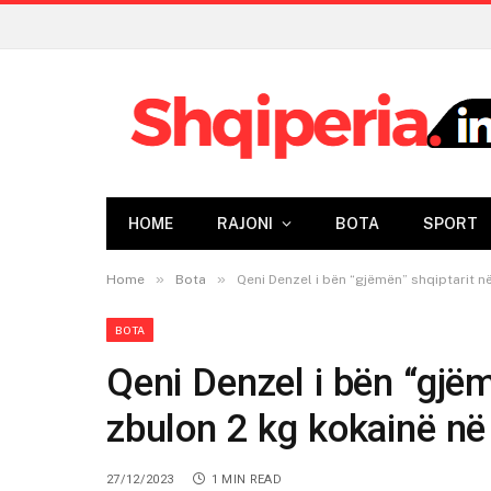
HOME
RAJONI
BOTA
SPORT
»
»
Home
Bota
Qeni Denzel i bën “gjëmën” shqiptarit në
BOTA
Qeni Denzel i bën “gjëmë
zbulon 2 kg kokainë n
27/12/2023
1 MIN READ