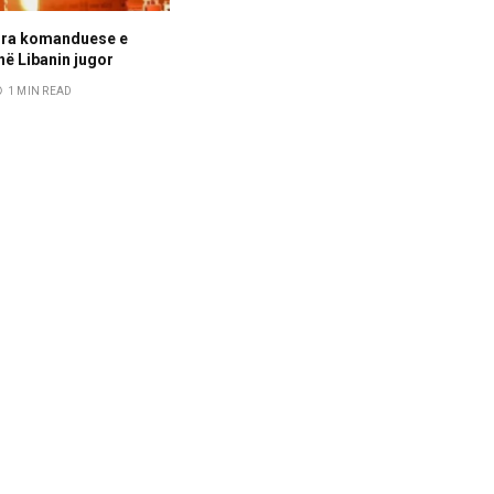
dra komanduese e
në Libanin jugor
1 MIN READ