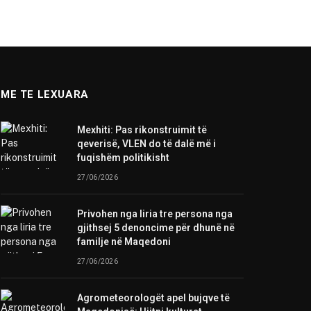
ME TE LEXUARA
Mexhiti: Pas rikonstruimit të
qeverisë, VLEN do të dalë më i
fuqishëm politikisht
27/06/2026
Privohen nga liria tre persona nga
gjithsej 5 denoncime për dhunë në
familje në Maqedoni
27/06/2026
Agrometeorologët apel bujqve të