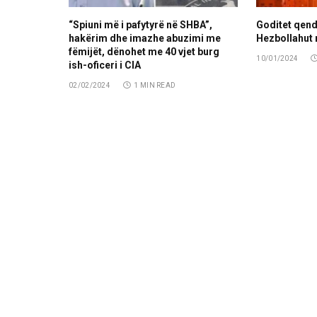
“Spiuni më i pafytyrë në SHBA”,
Goditet qen
hakërim dhe imazhe abuzimi me
Hezbollahut 
fëmijët, dënohet me 40 vjet burg
10/01/2024
ish-oficeri i CIA
02/02/2024
1 MIN READ