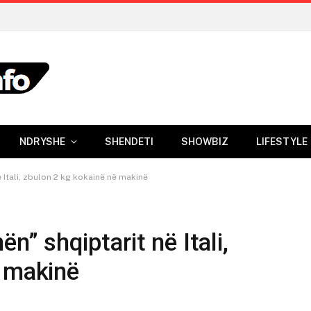
NDRYSHE
SHENDETI
SHOWBIZ
LIFESTYLE
 Itali, zbulon 2 kg kokainë në makinë
n” shqiptarit në Itali,
ë makinë