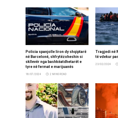
Policia spanjolle liron dy shqiptarë
Tragjedi në 
në Barcelonë, shfrytëzoheshin si
të vdekur pa
skllevër nga bashkëatdhetarët e
23/02/2024
tyre në fermat e marijuanës
18/07/2024
2 MINS READ