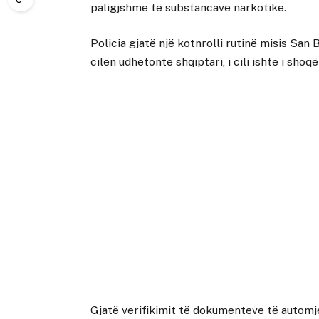
paligjshme të substancave narkotike.
Policia gjatë një kotnrolli rutinë misis Sa
cilën udhëtonte shqiptari, i cili ishte i shoq
Gjatë verifikimit të dokumenteve të automje