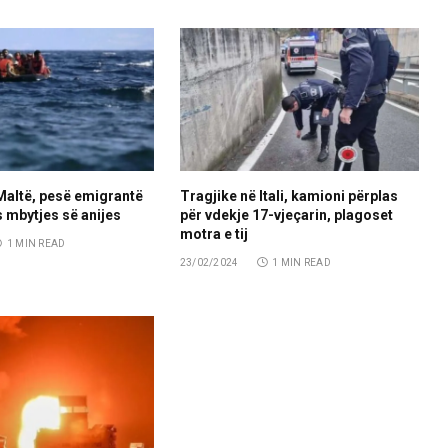
Maltë, pesë emigrantë
Tragjike në Itali, kamioni përplas
s mbytjes së anijes
për vdekje 17-vjeçarin, plagoset
motra e tij
1 MIN READ
23/02/2024
1 MIN READ