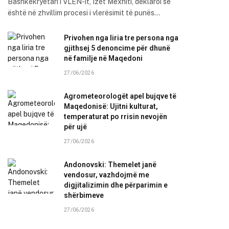
Bashkëkryetari i VLEN-it, Izet Mexhiti, deklaroi se
është në zhvillim procesi i vlerësimit të punës…
Privohen nga liria tre persona nga
gjithsej 5 denoncime për dhunë
në familje në Maqedoni
27/06/2026
Agrometeorologët apel bujqve të
Maqedonisë: Ujitni kulturat,
temperaturat po rrisin nevojën
për ujë
27/06/2026
Andonovski: Themelet janë
vendosur, vazhdojmë me
digjitalizimin dhe përparimin e
shërbimeve
27/06/2026