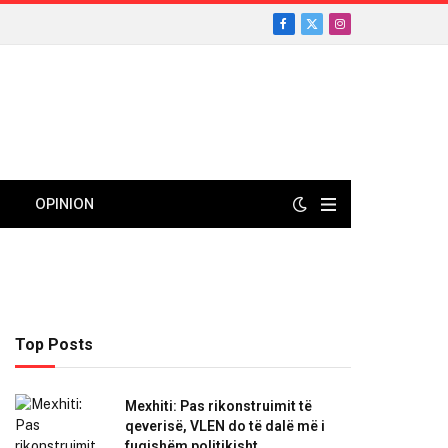
Facebook
X
Instagram
(Twitter)
OPINION
Top Posts
Mexhiti: Pas rikonstruimit të
qeverisë, VLEN do të dalë më i
fuqishëm politikisht