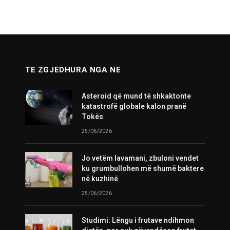
TE ZGJEDHURA NGA NE
Asteroid që mund të shkaktonte
katastrofë globale kalon pranë
Tokës
25/06/2026
Jo vetëm lavamani, zbuloni vendet
ku grumbullohen më shumë baktere
në kuzhinë
25/06/2026
Studimi: Lëngu i frutave ndihmon