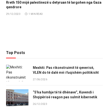
Rreth 150 mijë palestinezë u detyruan të largohen nga Gaza
qendrore
29/12/2023
1 MIN READ
Top Posts
Mexhiti: Pas rikonstruimit të qeverisë,
VLEN do të dalë më i fuqishëm politikisht
27/06/2026
“S’ka humbje të të dhënave”, Kuvendi i
Shqipërisë reagon pas sulmit kibernetik
26/12/2023