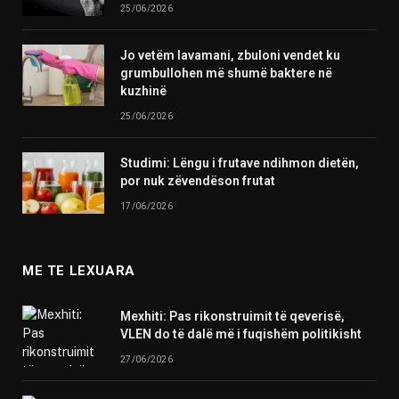
25/06/2026
Jo vetëm lavamani, zbuloni vendet ku
grumbullohen më shumë baktere në
kuzhinë
25/06/2026
Studimi: Lëngu i frutave ndihmon dietën,
por nuk zëvendëson frutat
17/06/2026
ME TE LEXUARA
Mexhiti: Pas rikonstruimit të qeverisë,
VLEN do të dalë më i fuqishëm politikisht
27/06/2026