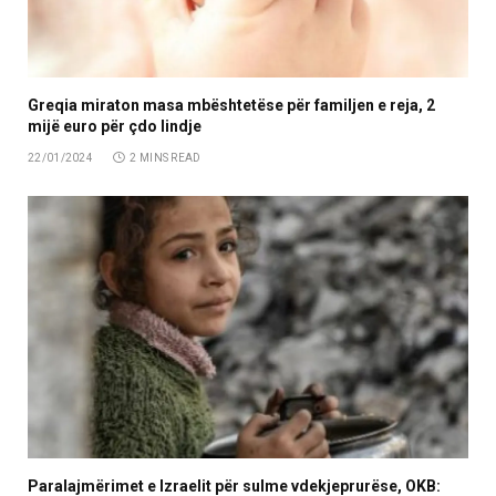
Greqia miraton masa mbështetëse për familjen e reja, 2
mijë euro për çdo lindje
22/01/2024
2 MINS READ
Paralajmërimet e Izraelit për sulme vdekjeprurëse, OKB: