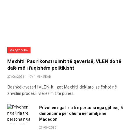
MAQEDONIA
Mexhiti: Pas rikonstruimit të qeverisë, VLEN do të
dalë më i fuqishëm politikisht
27/06/2026
1 MIN READ
Bashkëkryetari i VLEN-it, Izet Mexhiti, deklaroi se është në
zhvillim procesi i vlerësimit të punës…
Privohen nga liria tre persona nga gjithsej 5
denoncime për dhunë në familje në
Maqedoni
27/06/2026