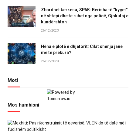
Zbardhet kërkesa, SPAK: Berisha të “kyçet”
në shtëpi dhe të ruhet nga policë, Gjokutaj e
kundërshton
26/12/2023
Hëna e plotë e dhjetorit: Cilat shenja janë
më të prekura?
26/12/2023
Moti
Mos humbisni