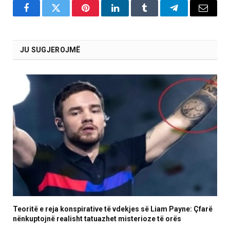
Facebook
Twitter
Pinterest
LinkedIn
Tumblr
Telegram
Email
JU SUGJEROJMË
Teoritë e reja konspirative të vdekjes së Liam Payne: Çfarë
nënkuptojnë realisht tatuazhet misterioze të orës