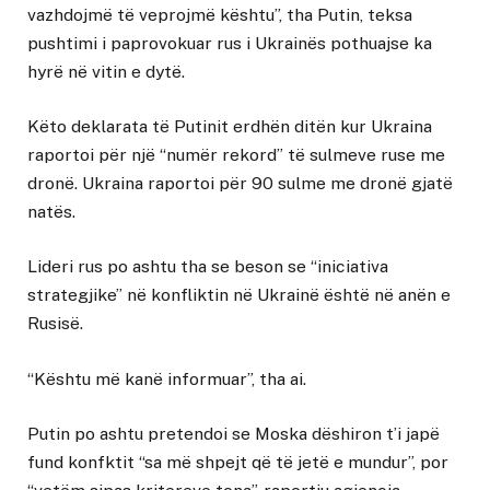
vazhdojmë të veprojmë kështu”, tha Putin, teksa
pushtimi i paprovokuar rus i Ukrainës pothuajse ka
hyrë në vitin e dytë.
Këto deklarata të Putinit erdhën ditën kur Ukraina
raportoi për një “numër rekord” të sulmeve ruse me
dronë. Ukraina raportoi për 90 sulme me dronë gjatë
natës.
Lideri rus po ashtu tha se beson se “iniciativa
strategjike” në konfliktin në Ukrainë është në anën e
Rusisë.
“Kështu më kanë informuar”, tha ai.
Putin po ashtu pretendoi se Moska dëshiron t’i japë
fund konfktit “sa më shpejt që të jetë e mundur”, por