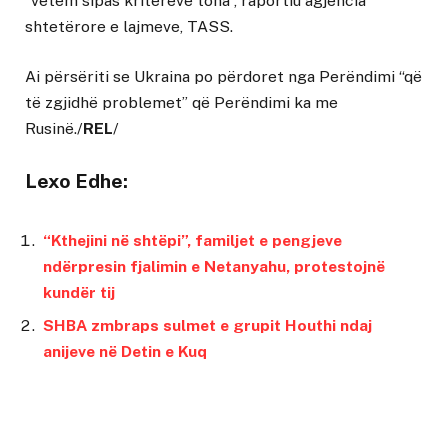
“vetëm sipas kritereve tona”, raportiu agjencia
shtetërore e lajmeve, TASS.
Ai përsëriti se Ukraina po përdoret nga Perëndimi “që
të zgjidhë problemet” që Perëndimi ka me
Rusinë./
REL
/
Lexo Edhe:
“Kthejini në shtëpi”, familjet e pengjeve
ndërpresin fjalimin e Netanyahu, protestojnë
kundër tij
SHBA zmbraps sulmet e grupit Houthi ndaj
anijeve në Detin e Kuq