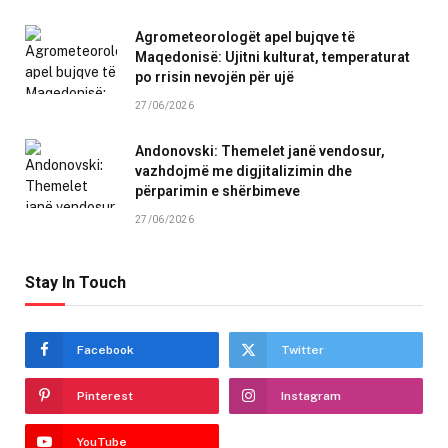
Agrometeorologët apel bujqve të
Maqedonisë: Ujitni kulturat, temperaturat
po rrisin nevojën për ujë
27/06/2026
Andonovski: Themelet janë vendosur,
vazhdojmë me digjitalizimin dhe
përparimin e shërbimeve
27/06/2026
Stay In Touch
Facebook
Twitter
Pinterest
Instagram
YouTube