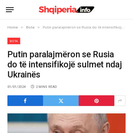
»
»
Home
Bota
Putin paralajmëron se Rusia do të intensifikojë sulmet ndaj Ukrainës
BOTA
Putin paralajmëron se Rusia
do të intensifikojë sulmet ndaj
Ukrainës
01/01/2024
2 MINS READ