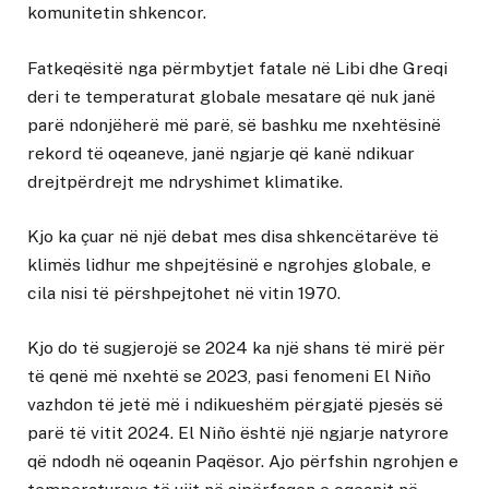
komunitetin shkencor.
Fatkeqësitë nga përmbytjet fatale në Libi dhe Greqi
deri te temperaturat globale mesatare që nuk janë
parë ndonjëherë më parë, së bashku me nxehtësinë
rekord të oqeaneve, janë ngjarje që kanë ndikuar
drejtpërdrejt me ndryshimet klimatike.
Kjo ka çuar në një debat mes disa shkencëtarëve të
klimës lidhur me shpejtësinë e ngrohjes globale, e
cila nisi të përshpejtohet në vitin 1970.
Kjo do të sugjerojë se 2024 ka një shans të mirë për
të qenë më nxehtë se 2023, pasi fenomeni El Niño
vazhdon të jetë më i ndikueshëm përgjatë pjesës së
parë të vitit 2024. El Niño është një ngjarje natyrore
që ndodh në oqeanin Paqësor. Ajo përfshin ngrohjen e