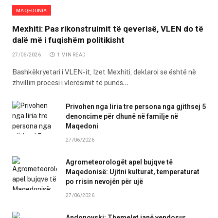
MAQEDONIA
Mexhiti: Pas rikonstruimit të qeverisë, VLEN do të
dalë më i fuqishëm politikisht
27/06/2026
1 MIN READ
Bashkëkryetari i VLEN-it, Izet Mexhiti, deklaroi se është në
zhvillim procesi i vlerësimit të punës…
Privohen nga liria tre persona nga gjithsej 5
denoncime për dhunë në familje në
Maqedoni
27/06/2026
Agrometeorologët apel bujqve të
Maqedonisë: Ujitni kulturat, temperaturat
po rrisin nevojën për ujë
27/06/2026
Andonovski: Themelet janë vendosur,