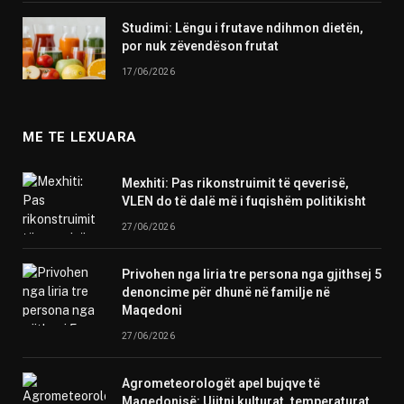
Studimi: Lëngu i frutave ndihmon dietën,
por nuk zëvendëson frutat
17/06/2026
ME TE LEXUARA
Mexhiti: Pas rikonstruimit të qeverisë,
VLEN do të dalë më i fuqishëm politikisht
27/06/2026
Privohen nga liria tre persona nga gjithsej 5
denoncime për dhunë në familje në
Maqedoni
27/06/2026
Agrometeorologët apel bujqve të
Maqedonisë: Ujitni kulturat, temperaturat