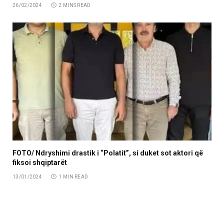
26/02/2024
2 MINS READ
FOTO/ Ndryshimi drastik i “Polatit”, si duket sot aktori që
fiksoi shqiptarët
13/01/2024
1 MIN READ