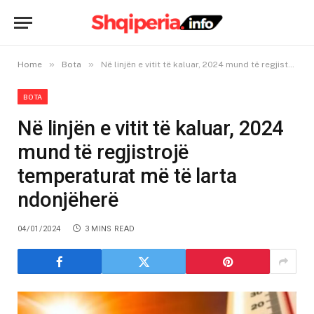
»
»
Home
Bota
Në linjën e vitit të kaluar, 2024 mund të regjistrojë temperaturat më të larta ndonjëherë
BOTA
Në linjën e vitit të kaluar, 2024
mund të regjistrojë
temperaturat më të larta
ndonjëherë
04/01/2024
3 MINS READ