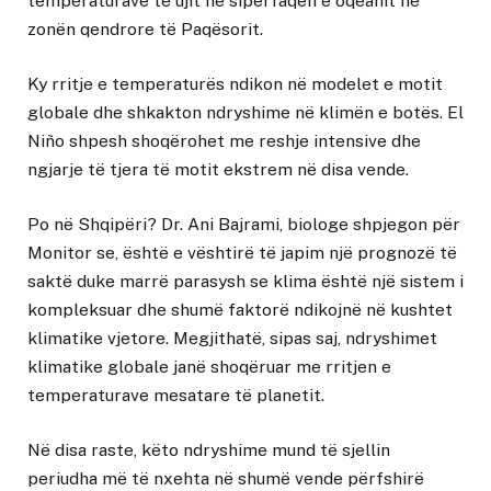
temperaturave të ujit në sipërfaqen e oqeanit në
zonën qendrore të Paqësorit.
Ky rritje e temperaturës ndikon në modelet e motit
globale dhe shkakton ndryshime në klimën e botës. El
Niño shpesh shoqërohet me reshje intensive dhe
ngjarje të tjera të motit ekstrem në disa vende.
Po në Shqipëri? Dr. Ani Bajrami, biologe shpjegon për
Monitor se, është e vështirë të japim një prognozë të
saktë duke marrë parasysh se klima është një sistem i
kompleksuar dhe shumë faktorë ndikojnë në kushtet
klimatike vjetore. Megjithatë, sipas saj, ndryshimet
klimatike globale janë shoqëruar me rritjen e
temperaturave mesatare të planetit.
Në disa raste, këto ndryshime mund të sjellin
periudha më të nxehta në shumë vende përfshirë