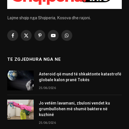
Lajme shqip nga Shqiperia, Kosova dhe rajoni.
Facebook
X
Pinterest
YouTube
WhatsApp
(Twitter)
TE ZGJEDHURA NGA NE
Asteroid që mund të shkaktonte katastrofë
globale kalon pranë Tokës
25/06/2026
Jo vetëm lavamani, zbuloni vendet ku
grumbullohen më shumë baktere në
kuzhinë
25/06/2026