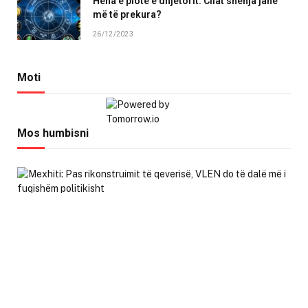
Hëna e plotë e dhjetorit: Cilat shenja janë
më të prekura?
26/12/2023
Moti
Mos humbisni