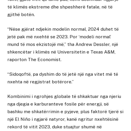
të klimës ekstreme dhe shpeshherë fatale, në të
gjithë botën.
“Nëse gjërat ndjekin modelin normal, 2024 duhet të
jetë pak më nxehtë se 2023. Por ‘modeli normal’
mund të mos ekzistojë më,” tha Andrew Dessler, një
shkencëtar i klimës në Universitetin e Texas A&M,
raporton The Economist.
“Sidoqoftë, pa dyshim do të jetë një nga vitet më të
nxehta në regjistrat botërore.”
Kombinimi i ngrohjes globale të shkaktuar nga njeriu
nga djegia e karburanteve fosile për energji, së
bashku me shkatërrimin e pyjeve, plus faktorë tjerë si
një El Niño i ngjarë natyror, kanë ngritur nxehtësinë
rekord të vitit 2023, duke stuajtur shumë në