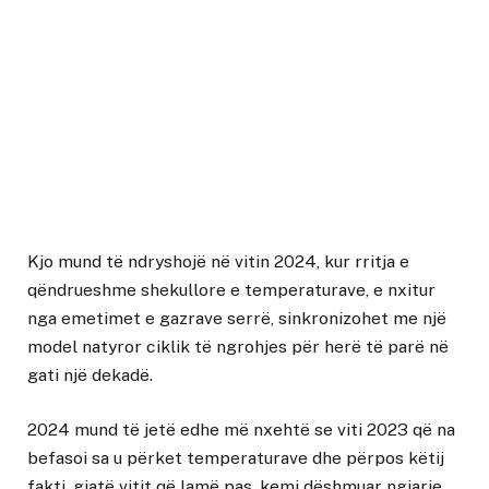
Kjo mund të ndryshojë në vitin 2024, kur rritja e
qëndrueshme shekullore e temperaturave, e nxitur
nga emetimet e gazrave serrë, sinkronizohet me një
model natyror ciklik të ngrohjes për herë të parë në
gati një dekadë.
2024 mund të jetë edhe më nxehtë se viti 2023 që na
befasoi sa u përket temperaturave dhe përpos këtij
fakti, gjatë vitit që lamë pas, kemi dëshmuar ngjarje