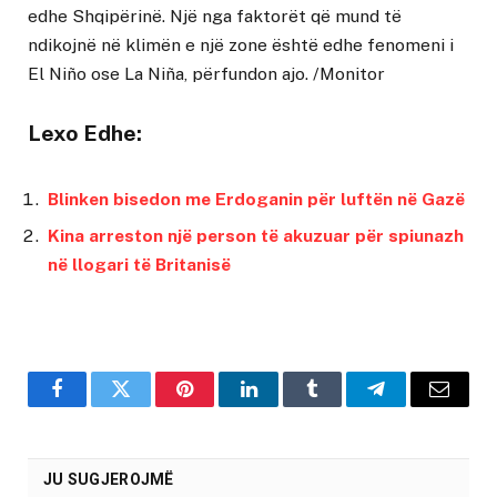
edhe Shqipërinë. Një nga faktorët që mund të
ndikojnë në klimën e një zone është edhe fenomeni i
El Niño ose La Niña, përfundon ajo. /Monitor
Lexo Edhe:
Blinken bisedon me Erdoganin për luftën në Gazë
Kina arreston një person të akuzuar për spiunazh
në llogari të Britanisë
Facebook
Twitter
Pinterest
LinkedIn
Tumblr
Telegram
Email
JU SUGJEROJMË