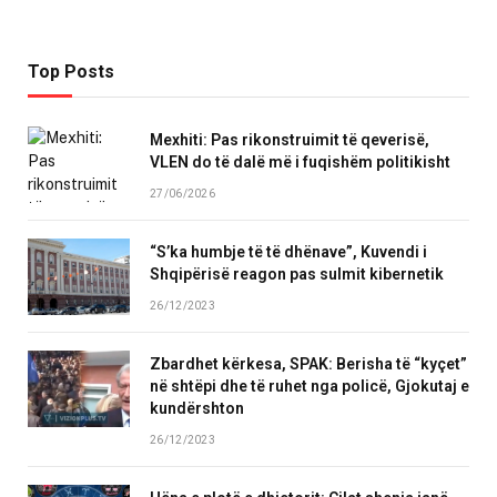
Top Posts
Mexhiti: Pas rikonstruimit të qeverisë,
VLEN do të dalë më i fuqishëm politikisht
27/06/2026
“S’ka humbje të të dhënave”, Kuvendi i
Shqipërisë reagon pas sulmit kibernetik
26/12/2023
Zbardhet kërkesa, SPAK: Berisha të “kyçet”
në shtëpi dhe të ruhet nga policë, Gjokutaj e
kundërshton
26/12/2023