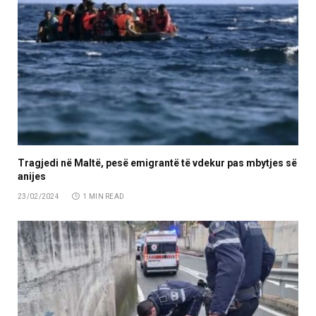
Tragjedi në Maltë, pesë emigrantë të vdekur pas mbytjes së
anijes
23/02/2024
1 MIN READ