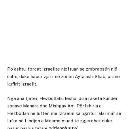
Po ashtu, forcat izraelite njoftuan se zmbrapsën një
sulm, duke hapur zjarr në zonën Ayta ash-Shab, pranë
kufirit izraelit.
Nga ana tjetër, Hezbollahu lëshoi ​​disa raketa kundër
zonave Manara dhe Mishgav Am. Përfshirja e
Hezbollah në luftën me Izraelin ka ngritur ‘alarmin’ se
lufta në Lindjen e Mesme mund të zgjerohet duke
pasur pasoja fatale./
vizionplus.tv/