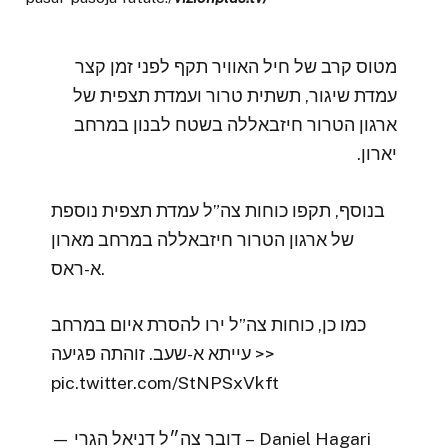
מטוס קרב של חיל האוויר תקף לפני זמן קצר
עמדת שיגור, תשתית טרור ועמדת תצפית של
ארגון הטרור חיזבאללה בשטח לבנון במרחב
יארון.
בנוסף, תקפו כוחות צה”ל עמדת תצפית נוספת
של ארגון הטרור חיזבאללה במרחב מארון
א-ראס.
כמו כן, כוחות צה”ל ירו להסרת איום במרחב
עייתא א-שעב. זוהתה פגיעה >>
pic.twitter.com/StNPSxVkft
— דובר צה״ל דניאל הגרי – Daniel Hagari