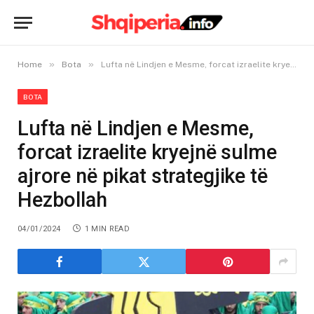
»
»
Home
Bota
Lufta në Lindjen e Mesme, forcat izraelite kryejnë sulme ajrore në pikat strategjike të Hezbollah
BOTA
Lufta në Lindjen e Mesme,
forcat izraelite kryejnë sulme
ajrore në pikat strategjike të
Hezbollah
04/01/2024
1 MIN READ