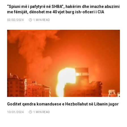
“Spiuni më i pafytyrë në SHBA”, hakërim dhe imazhe abuzimi
me fëmijët, dënohet me 40 vjet burg ish-oficeri i CIA
02/02/2024
1 MIN READ
Goditet qendra komanduese e Hezbollahut në Libanin jugor
10/01/2024
1 MIN READ