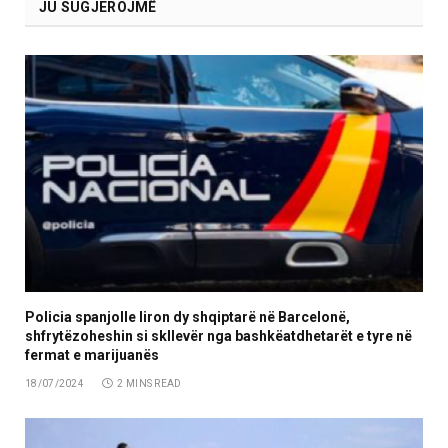
JU SUGJEROJMË
Policia spanjolle liron dy shqiptarë në Barcelonë,
shfrytëzoheshin si skllevër nga bashkëatdhetarët e tyre në
fermat e marijuanës
18/07/2024
2 MINS READ