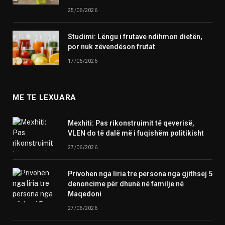
25/06/2026
Studimi: Lëngu i frutave ndihmon dietën,
por nuk zëvendëson frutat
17/06/2026
ME TE LEXUARA
Mexhiti: Pas rikonstruimit të qeverisë,
VLEN do të dalë më i fuqishëm politikisht
27/06/2026
Privohen nga liria tre persona nga gjithsej 5
denoncime për dhunë në familje në
Maqedoni
27/06/2026