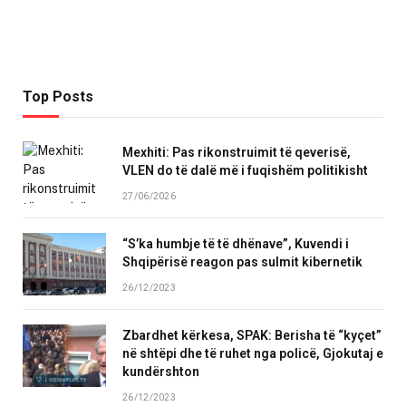
Top Posts
Mexhiti: Pas rikonstruimit të qeverisë,
VLEN do të dalë më i fuqishëm politikisht
27/06/2026
“S’ka humbje të të dhënave”, Kuvendi i
Shqipërisë reagon pas sulmit kibernetik
26/12/2023
Zbardhet kërkesa, SPAK: Berisha të “kyçet”
në shtëpi dhe të ruhet nga policë, Gjokutaj e
kundërshton
26/12/2023