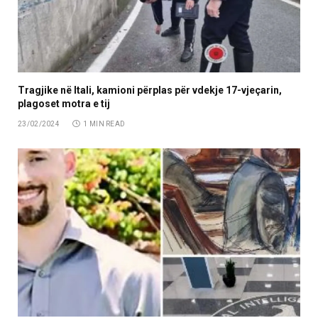
Tragjike në Itali, kamioni përplas për vdekje 17-vjeçarin,
plagoset motra e tij
23/02/2024
1 MIN READ