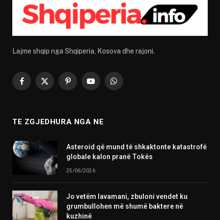
Lajme shqip nga Shqiperia, Kosova dhe rajoni.
Facebook
X
Pinterest
YouTube
WhatsApp
(Twitter)
TE ZGJEDHURA NGA NE
Asteroid që mund të shkaktonte katastrofë
globale kalon pranë Tokës
25/06/2026
Jo vetëm lavamani, zbuloni vendet ku
grumbullohen më shumë baktere në
kuzhinë