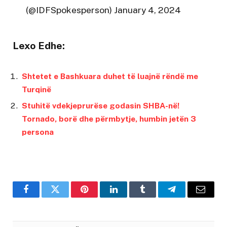
(@IDFSpokesperson)
January 4, 2024
Lexo Edhe:
Shtetet e Bashkuara duhet të luajnë rëndë me
Turqinë
Stuhitë vdekjeprurëse godasin SHBA-në!
Tornado, borë dhe përmbytje, humbin jetën 3
persona
Facebook
Twitter
Pinterest
LinkedIn
Tumblr
Telegram
Email