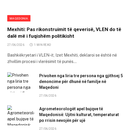
MAQEDONIA
Mexhiti: Pas rikonstruimit të qeverisë, VLEN do të
dalë më i fuqishëm politikisht
27/06/2026
1 MIN READ
Bashkëkryetari i VLEN-it, Izet Mexhiti, deklaroi se është në
zhvillim procesi i vlerësimit të punës…
Privohen nga liria tre persona nga gjithsej 5
denoncime për dhunë në familje në
Maqedoni
27/06/2026
Agrometeorologët apel bujqve të
Maqedonisë: Ujitni kulturat, temperaturat
po rrisin nevojën për ujë
27/06/2026