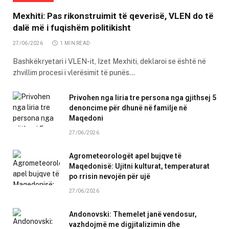
Mexhiti: Pas rikonstruimit të qeverisë, VLEN do të
dalë më i fuqishëm politikisht
27/06/2026
1 MIN READ
Bashkëkryetari i VLEN-it, Izet Mexhiti, deklaroi se është në
zhvillim procesi i vlerësimit të punës…
Privohen nga liria tre persona nga gjithsej 5
denoncime për dhunë në familje në
Maqedoni
27/06/2026
Agrometeorologët apel bujqve të
Maqedonisë: Ujitni kulturat, temperaturat
po rrisin nevojën për ujë
27/06/2026
Andonovski: Themelet janë vendosur,
vazhdojmë me digjitalizimin dhe