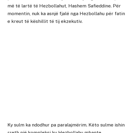
më të lartë të Hezbollahut, Hashem Safieddine. Për
momentin, nuk ka asnjë fjalë nga Hezbollahu për fatin
e kreut të këshillit të tij ekzekutiv.
Ky sulm ka ndodhur pa paralajmërim. Këto sulme ishin
rreth një kompleksi ku Hezbollahu mbante