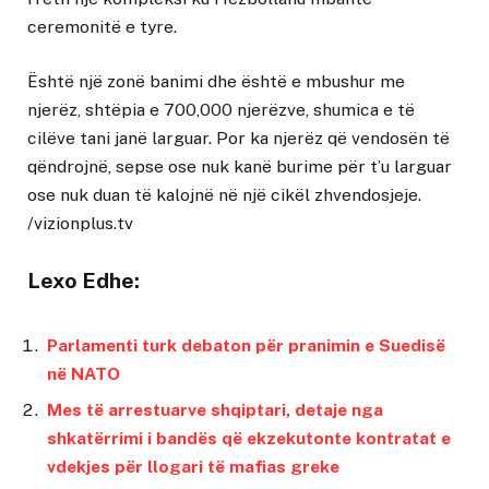
ceremonitë e tyre.
Është një zonë banimi dhe është e mbushur me
njerëz, shtëpia e 700,000 njerëzve, shumica e të
cilëve tani janë larguar. Por ka njerëz që vendosën të
qëndrojnë, sepse ose nuk kanë burime për t’u larguar
ose nuk duan të kalojnë në një cikël zhvendosjeje.
/vizionplus.tv
Lexo Edhe:
Parlamenti turk debaton për pranimin e Suedisë
në NATO
Mes të arrestuarve shqiptari, detaje nga
shkatërrimi i bandës që ekzekutonte kontratat e
vdekjes për llogari të mafias greke