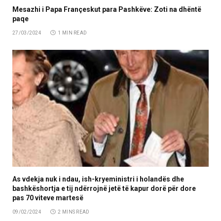
Mesazhi i Papa Françeskut para Pashkëve: Zoti na dhëntë
paqe
27/03/2024
1 MIN READ
As vdekja nuk i ndau, ish-kryeministri i holandës dhe
bashkëshortja e tij ndërrojnë jetë të kapur dorë për dore
pas 70 viteve martesë
09/02/2024
2 MINS READ