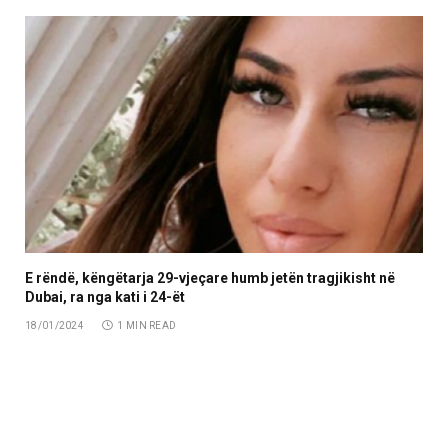
E rëndë, këngëtarja 29-vjeçare humb jetën tragjikisht në
Dubai, ra nga kati i 24-ët
18/01/2024
1 MIN READ