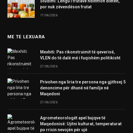
Studimi: Lëngu i frutave ndihmon dietën,
por nuk zëvendëson frutat
17/06/2026
ME TE LEXUARA
Mexhiti: Pas rikonstruimit të qeverisë,
VLEN do të dalë më i fuqishëm politikisht
27/06/2026
Privohen nga liria tre persona nga gjithsej 5
denoncime për dhunë në familje në
Maqedoni
27/06/2026
Agrometeorologët apel bujqve të
Maqedonisë: Ujitni kulturat, temperaturat
po rrisin nevojën për ujë