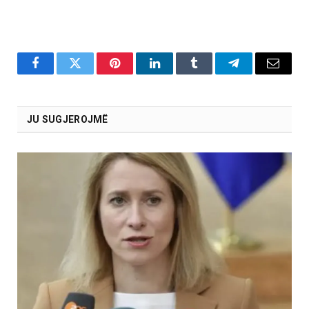
Facebook
Twitter
Pinterest
LinkedIn
Tumblr
Telegram
Email
JU SUGJEROJMË