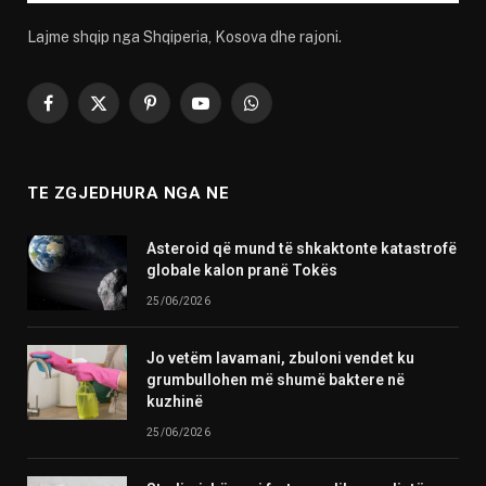
Lajme shqip nga Shqiperia, Kosova dhe rajoni.
Facebook
X
Pinterest
YouTube
WhatsApp
(Twitter)
TE ZGJEDHURA NGA NE
Asteroid që mund të shkaktonte katastrofë
globale kalon pranë Tokës
25/06/2026
Jo vetëm lavamani, zbuloni vendet ku
grumbullohen më shumë baktere në
kuzhinë
25/06/2026