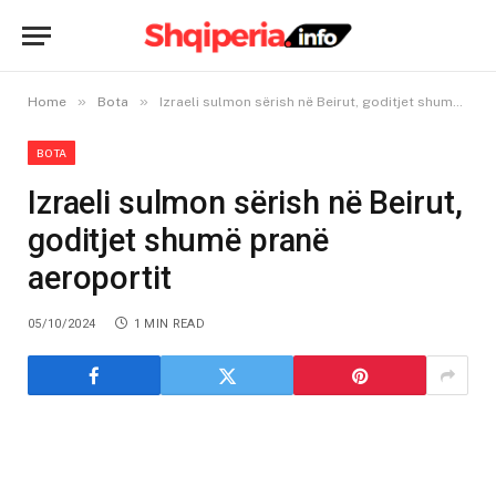
»
»
Home
Bota
Izraeli sulmon sërish në Beirut, goditjet shumë pranë aeroportit
BOTA
Izraeli sulmon sërish në Beirut,
goditjet shumë pranë
aeroportit
05/10/2024
1 MIN READ