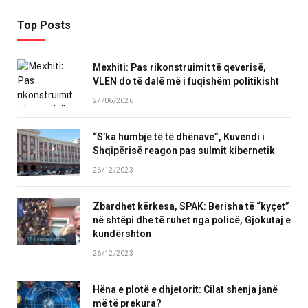
Top Posts
Mexhiti: Pas rikonstruimit të qeverisë,
VLEN do të dalë më i fuqishëm politikisht
27/06/2026
“S’ka humbje të të dhënave”, Kuvendi i
Shqipërisë reagon pas sulmit kibernetik
26/12/2023
Zbardhet kërkesa, SPAK: Berisha të “kyçet”
në shtëpi dhe të ruhet nga policë, Gjokutaj e
kundërshton
26/12/2023
Hëna e plotë e dhjetorit: Cilat shenja janë
më të prekura?