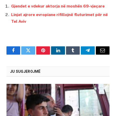
Gjendet e vdekur aktorja në moshën 69-vjeçare
Linjat ajrore evropiane rifillojnë fluturimet për në
Tel Aviv
Facebook
Twitter
Pinterest
LinkedIn
Tumblr
Telegram
Email
JU SUGJEROJMË