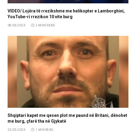
VIDEO/ Lojëra të rrezikshme me helikopter e Lamborghini,
YouTube-ri rrezikon 10 vite burg
08/06/2024
2 MINS READ
Shqiptari kapet me qesen plot me paund në Britani, dënohet
me burg, çfarë tha në Gjykatë
23/03/2024
1 MIN READ