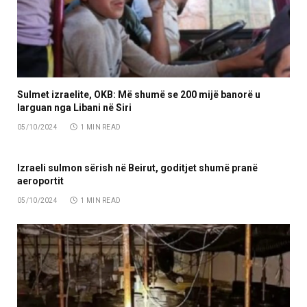
Sulmet izraelite, OKB: Më shumë se 200 mijë banorë u
larguan nga Libani në Siri
05/10/2024
1 MIN READ
Izraeli sulmon sërish në Beirut, goditjet shumë pranë
aeroportit
05/10/2024
1 MIN READ