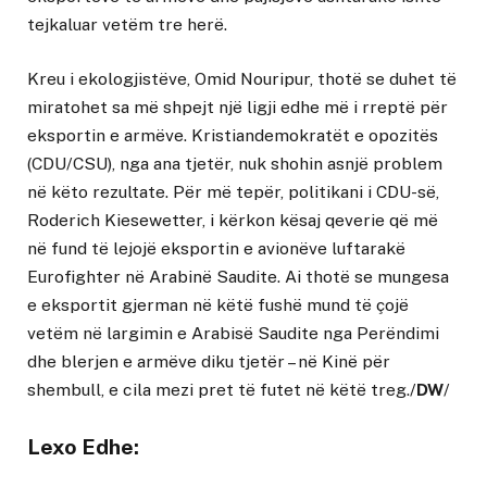
tejkaluar vetëm tre herë.
Kreu i ekologjistëve, Omid Nouripur, thotë se duhet të
miratohet sa më shpejt një ligji edhe më i rreptë për
eksportin e armëve. Kristiandemokratët e opozitës
(CDU/CSU), nga ana tjetër, nuk shohin asnjë problem
në këto rezultate. Për më tepër, politikani i CDU-së,
Roderich Kiesewetter, i kërkon kësaj qeverie që më
në fund të lejojë eksportin e avionëve luftarakë
Eurofighter në Arabinë Saudite. Ai thotë se mungesa
e eksportit gjerman në këtë fushë mund të çojë
vetëm në largimin e Arabisë Saudite nga Perëndimi
dhe blerjen e armëve diku tjetër – në Kinë për
shembull, e cila mezi pret të futet në këtë treg./
DW
/
Lexo Edhe: