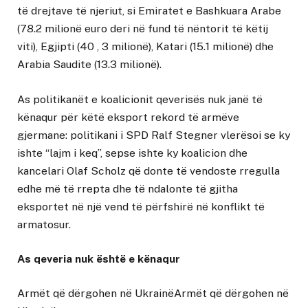
të drejtave të njeriut, si Emiratet e Bashkuara Arabe
(78.2 milionë euro deri në fund të nëntorit të këtij
viti), Egjipti (40 , 3 milionë), Katari (15.1 milionë) dhe
Arabia Saudite (13.3 milionë).
As politikanët e koalicionit qeverisës nuk janë të
kënaqur për këtë eksport rekord të armëve
gjermane: politikani i SPD Ralf Stegner vlerësoi se ky
ishte “lajm i keq”, sepse ishte ky koalicion dhe
kancelari Olaf Scholz që donte të vendoste rregulla
edhe më të rrepta dhe të ndalonte të gjitha
eksportet në një vend të përfshirë në konflikt të
armatosur.
As qeveria nuk është e kënaqur
Armët që dërgohen në UkrainëArmët që dërgohen në