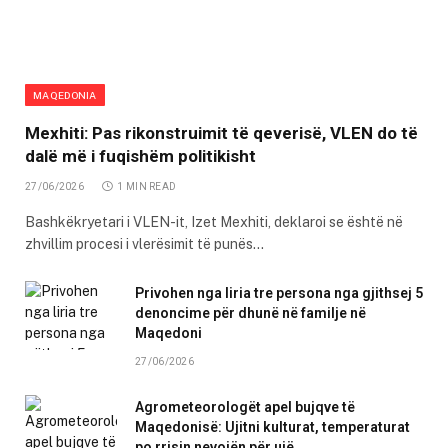
MAQEDONIA
Mexhiti: Pas rikonstruimit të qeverisë, VLEN do të
dalë më i fuqishëm politikisht
27/06/2026
1 MIN READ
Bashkëkryetari i VLEN-it, Izet Mexhiti, deklaroi se është në
zhvillim procesi i vlerësimit të punës…
Privohen nga liria tre persona nga gjithsej 5
denoncime për dhunë në familje në
Maqedoni
27/06/2026
Agrometeorologët apel bujqve të
Maqedonisë: Ujitni kulturat, temperaturat
po rrisin nevojën për ujë