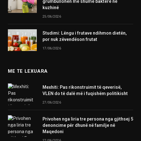
grumbullohen më shumë baktere në
kuzhinë
25/06/2026
Studimi: Lëngu i frutave ndihmon dietën,
por nuk zëvendëson frutat
17/06/2026
ME TE LEXUARA
Mexhiti: Pas rikonstruimit të qeverisë,
VLEN do të dalë më i fuqishëm politikisht
27/06/2026
Privohen nga liria tre persona nga gjithsej 5
denoncime për dhunë në familje në
Maqedoni
27/06/2026