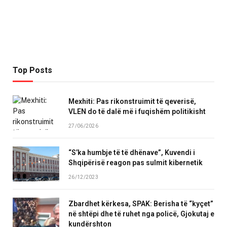
Top Posts
Mexhiti: Pas rikonstruimit të qeverisë,
VLEN do të dalë më i fuqishëm politikisht
27/06/2026
“S’ka humbje të të dhënave”, Kuvendi i
Shqipërisë reagon pas sulmit kibernetik
26/12/2023
Zbardhet kërkesa, SPAK: Berisha të “kyçet”
në shtëpi dhe të ruhet nga policë, Gjokutaj e
kundërshton