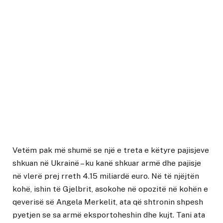
Vetëm pak më shumë se një e treta e këtyre pajisjeve
shkuan në Ukrainë – ku kanë shkuar armë dhe pajisje
në vlerë prej rreth 4.15 miliardë euro. Në të njëjtën
kohë, ishin të Gjelbrit, asokohe në opozitë në kohën e
qeverisë së Angela Merkelit, ata që shtronin shpesh
pyetjen se sa armë eksportoheshin dhe kujt. Tani ata