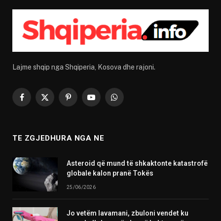
Lajme shqip nga Shqiperia, Kosova dhe rajoni.
Facebook
X
Pinterest
YouTube
WhatsApp
(Twitter)
TE ZGJEDHURA NGA NE
Asteroid që mund të shkaktonte katastrofë
globale kalon pranë Tokës
25/06/2026
Jo vetëm lavamani, zbuloni vendet ku