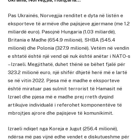
Pas Ukrainës, Norvegjia renditet e dyta në listën e
eksporteve të armëve dhe pajisjeve gjermane (me 1.2
miliardë euro). Pasojnë Hungaria (1.03 miliardë),
Britania e Madhe (654.9 milionë), SHBA (545.4
milionë) dhe Polonia (327.9 milionë). Vetëm në vendin
e shtatë është një vend që nuk është anëtar i NATO-s
– Izraeli. Megjithatë, duhet thënë se bëhet fjalë për
323.2 milionë euro, një shifër dhjetë herë më e lartë
se në vitin 2022. Pjesa më e madhe e eksporteve
është miratuar pas sulmit terrorist të Hamasit në
Izrael dhe pjesa më e madhe prej rreth dyqind
artikujve individualë i referohet komponentëve të
mbrojtjes ajrore dhe pajisjeve të komunikimit.
Izraeli ndiqet nga Koreja e Jugut (256.4 milionë),
ndërsa më pas vijnë edhe vendet e diskutueshme për