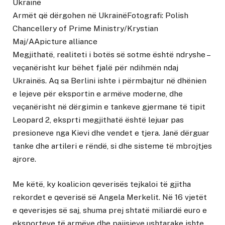
Ukrainë
Armët që dërgohen në UkrainëFotografi: Polish
Chancellery of Prime Ministry/Krystian
Maj/AApicture alliance
Megjithatë, realiteti i botës së sotme është ndryshe –
veçanërisht kur bëhet fjalë për ndihmën ndaj
Ukrainës. Aq sa Berlini ishte i përmbajtur në dhënien
e lejeve për eksportin e armëve moderne, dhe
veçanërisht në dërgimin e tankeve gjermane të tipit
Leopard 2, eksprti megjithatë është lejuar pas
presioneve nga Kievi dhe vendet e tjera. Janë dërguar
tanke dhe artileri e rëndë, si dhe sisteme të mbrojtjes
ajrore.
Me këtë, ky koalicion qeverisës tejkaloi të gjitha
rekordet e qeverisë së Angela Merkelit. Në 16 vjetët
e qeverisjes së saj, shuma prej shtatë miliardë euro e
eksporteve të armëve dhe pajisjeve ushtarake ishte