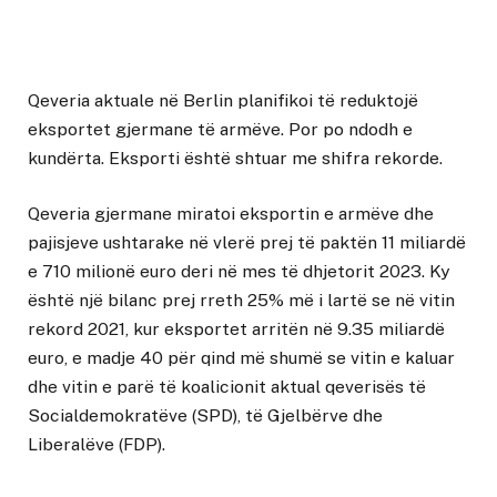
Qeveria aktuale në Berlin planifikoi të reduktojë
eksportet gjermane të armëve. Por po ndodh e
kundërta. Eksporti është shtuar me shifra rekorde.
Qeveria gjermane miratoi eksportin e armëve dhe
pajisjeve ushtarake në vlerë prej të paktën 11 miliardë
e 710 milionë euro deri në mes të dhjetorit 2023. Ky
është një bilanc prej rreth 25% më i lartë se në vitin
rekord 2021, kur eksportet arritën në 9.35 miliardë
euro, e madje 40 për qind më shumë se vitin e kaluar
dhe vitin e parë të koalicionit aktual qeverisës të
Socialdemokratëve (SPD), të Gjelbërve dhe
Liberalëve (FDP).