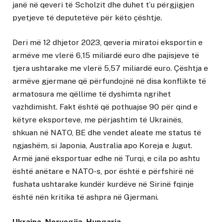
janë në qeveri të Scholzit dhe duhet t’u përgjigjen
pyetjeve të deputetëve për këto çështje.
Deri më 12 dhjetor 2023, qeveria miratoi eksportin e
armëve me vlerë 6,15 miliardë euro dhe pajisjeve të
tjera ushtarake me vlerë 5,57 miliardë euro. Çështja e
armëve gjermane që përfundojnë në disa konflikte të
armatosura me qëllime të dyshimta ngrihet
vazhdimisht. Fakt është që pothuajse 90 për qind e
këtyre eksporteve, me përjashtim të Ukrainës,
shkuan në NATO, BE dhe vendet aleate me status të
ngjashëm, si Japonia, Australia apo Koreja e Jugut.
Armë janë eksportuar edhe në Turqi, e cila po ashtu
është anëtare e NATO-s, por është e përfshirë në
fushata ushtarake kundër kurdëve në Sirinë fqinje
është nën kritika të ashpra në Gjermani.
Ukraina, Norvegjia, Hungaria…