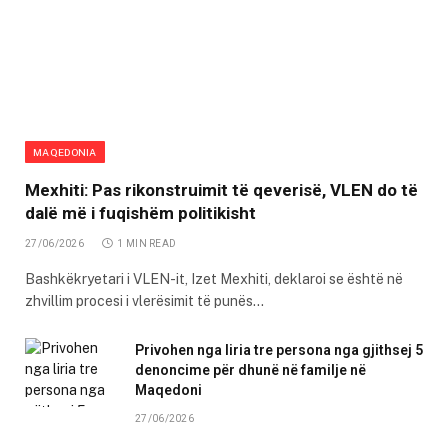
MAQEDONIA
Mexhiti: Pas rikonstruimit të qeverisë, VLEN do të
dalë më i fuqishëm politikisht
27/06/2026
1 MIN READ
Bashkëkryetari i VLEN-it, Izet Mexhiti, deklaroi se është në
zhvillim procesi i vlerësimit të punës…
Privohen nga liria tre persona nga gjithsej 5
denoncime për dhunë në familje në
Maqedoni
27/06/2026