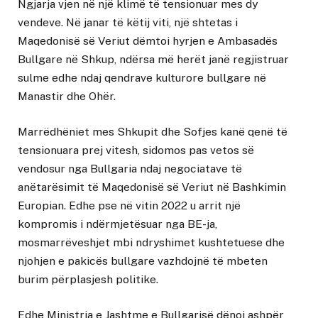
Ngjarja vjen në një klimë të tensionuar mes dy
vendeve. Në janar të këtij viti, një shtetas i
Maqedonisë së Veriut dëmtoi hyrjen e Ambasadës
Bullgare në Shkup, ndërsa më herët janë regjistruar
sulme edhe ndaj qendrave kulturore bullgare në
Manastir dhe Ohër.
Marrëdhëniet mes Shkupit dhe Sofjes kanë qenë të
tensionuara prej vitesh, sidomos pas vetos së
vendosur nga Bullgaria ndaj negociatave të
anëtarësimit të Maqedonisë së Veriut në Bashkimin
Europian. Edhe pse në vitin 2022 u arrit një
kompromis i ndërmjetësuar nga BE-ja,
mosmarrëveshjet mbi ndryshimet kushtetuese dhe
njohjen e pakicës bullgare vazhdojnë të mbeten
burim përplasjesh politike.
Edhe Ministria e Jashtme e Bullgarisë dënoi ashpër