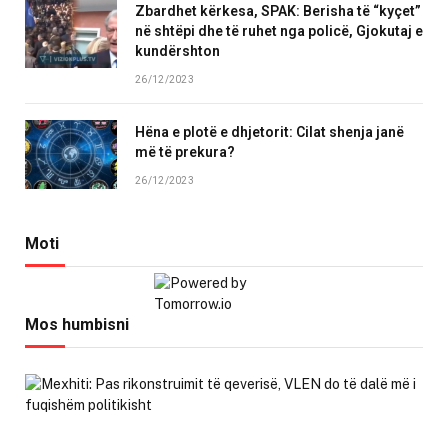
Zbardhet kërkesa, SPAK: Berisha të “kyçet”
në shtëpi dhe të ruhet nga policë, Gjokutaj e
kundërshton
26/12/2023
Hëna e plotë e dhjetorit: Cilat shenja janë
më të prekura?
26/12/2023
Moti
Mos humbisni