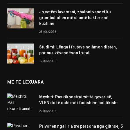
Jo vetëm lavamani, zbuloni vendet ku
grumbullohen më shumë baktere në
kuzhinë
25/06/2026
Studimi: Lëngu i frutave ndihmon dietën,
por nuk zëvendëson frutat
17/06/2026
ME TE LEXUARA
Mexhiti: Pas rikonstruimit të qeverisë,
VLEN do të dalë më i fuqishëm politikisht
27/06/2026
Privohen nga liria tre persona nga gjithsej 5