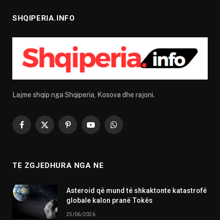
SHQIPERIA.INFO
Lajme shqip nga Shqiperia, Kosova dhe rajoni.
Facebook
X
Pinterest
YouTube
WhatsApp
(Twitter)
TE ZGJEDHURA NGA NE
Asteroid që mund të shkaktonte katastrofë
globale kalon pranë Tokës
25/06/2026