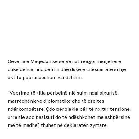
Qeveria e Maqedonisë së Veriut reagoi menjëherë
duke dënuar incidentin dhe duke e cilësuar atë si një
akt të papranueshëm vandalizmi.
“Veprime të tilla përbëjnë një sulm ndaj sigurisë,
marrëdhënieve diplomatike dhe të drejtës
ndërkombëtare. Çdo përpjekje për të nxitur tensione,
urrejtje apo pasiguri do të ndëshkohet me ashpërsinë
më të madhe”, thuhet në deklaratën zyrtare.