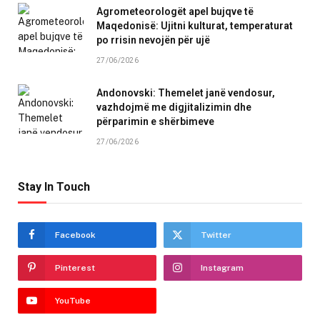
Agrometeorologët apel bujqve të
Maqedonisë: Ujitni kulturat, temperaturat
po rrisin nevojën për ujë
27/06/2026
Andonovski: Themelet janë vendosur,
vazhdojmë me digjitalizimin dhe
përparimin e shërbimeve
27/06/2026
Stay In Touch
Facebook
Twitter
Pinterest
Instagram
YouTube