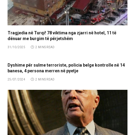
Tragjedia në Turqi! 78 viktima nga zjarri në hotel, 11 të
dënuar me burgim të përjetshëm
31/10/2025
2 MINS READ
Dyshime për sulme terroriste, policia belge kontrolle në 14
banesa, 4 persona merren në pyetje
25/07/2024
2 MINS READ