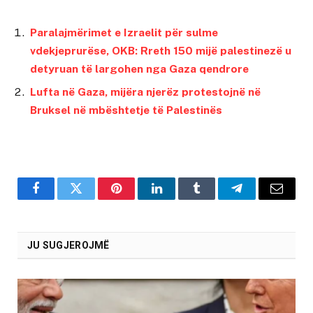
Paralajmërimet e Izraelit për sulme
vdekjeprurëse, OKB: Rreth 150 mijë palestinezë u
detyruan të largohen nga Gaza qendrore
Lufta në Gaza, mijëra njerëz protestojnë në
Bruksel në mbështetje të Palestinës
Facebook
Twitter
Pinterest
LinkedIn
Tumblr
Telegram
Email
JU SUGJEROJMË