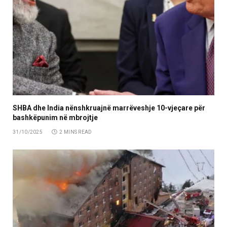
SHBA dhe India nënshkruajnë marrëveshje 10-vjeçare për
bashkëpunim në mbrojtje
31/10/2025
2 MINS READ