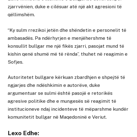
zjarrvënien, duke e cilësuar atë një akt agresioni të
qëllimshëm.
“Ky sulm rrezikoi jetën dhe shëndetin e personelit të
ambasadës. Pa ndërhyrjen e menjëhershme të
konsullit bullgar me një fikës zjarri, pasojat mund të
kishin qenë shumë më të rënda”, thuhet në reagimin e
Sofjes.
Autoritetet bullgare kërkuan zbardhjen e shpejtë të
ngjarjes dhe ndëshkimin e autorëve, duke
argumentuar se sulmi është pasojë e retorikës
agresive politike dhe e mungesës së reagimit të
institucioneve ndaj incidenteve të mëparshme kundër
komunitetit bullgar në Maqedoninë e Veriut.
Lexo Edhe: