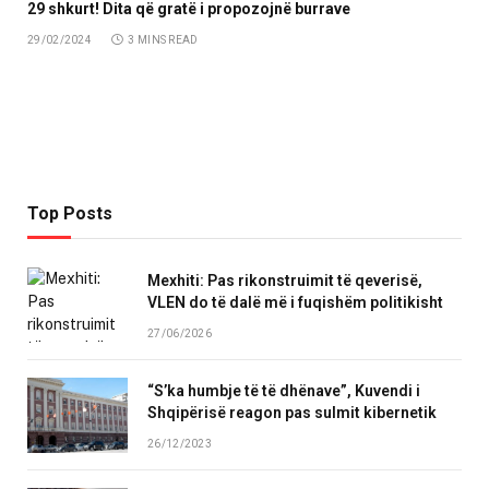
29 shkurt! Dita që gratë i propozojnë burrave
29/02/2024
3 MINS READ
Top Posts
Mexhiti: Pas rikonstruimit të qeverisë,
VLEN do të dalë më i fuqishëm politikisht
27/06/2026
“S’ka humbje të të dhënave”, Kuvendi i
Shqipërisë reagon pas sulmit kibernetik
26/12/2023