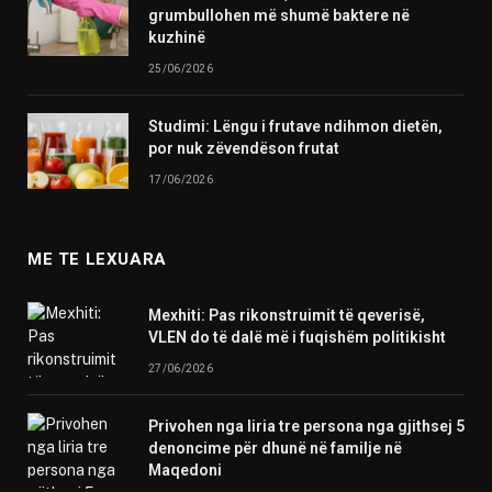
grumbullohen më shumë baktere në
kuzhinë
25/06/2026
Studimi: Lëngu i frutave ndihmon dietën,
por nuk zëvendëson frutat
17/06/2026
ME TE LEXUARA
Mexhiti: Pas rikonstruimit të qeverisë,
VLEN do të dalë më i fuqishëm politikisht
27/06/2026
Privohen nga liria tre persona nga gjithsej 5
denoncime për dhunë në familje në
Maqedoni