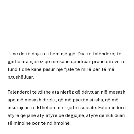
”Unë do të doja të them një gjë. Dua të falënderoj të
gjithë ata njerëz që më kanë qëndruar pranë ditëve të
fundit dhe kanë pasur një fjalë të mirë për të më
ngushëlluar.
Falënderoj të gjithë ata njerëz që dërguan një mesazh
apo një mesazh direkt, që më pyetën si isha, që më
inkurajuan të kthehem në rrjetet sociale. Faleminderit
atyre që janë aty, atyre që dëgjojnë, atyre që nuk duan
të minojnë por të ndihmojnë.