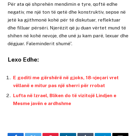
Për ata që shprehën mendimin e tyre, qoftë edhe
negativ, me një ton të qetë dhe konstruktiv, sepse në
jetë ka gjithmonë kohë për të diskutuar, reflektuar
dhe filluar përsëri. Njerëzit që ju duan vërtet mund të
shihen në kohë nevoje, dhe unë ju kam parë, lexuar dhe
dëgjuar. Faleminderit shumë”.
Lexo Edhe:
E goditi me gërshërë në gjoks, 18-vjeçari vret
vëllanë e mitur pas një sherri për rrobat
Lufta në Izrael, Bliken do të vizitojë Lindjen e
Mesme javën e ardhshme