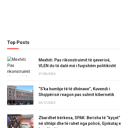
Top Posts
Mexhiti: Pas rikonstruimit të qeverisë,
VLEN do të dalë më i fuqishëm politikisht
27/06/2026
“S’ka humbje të të dhënave”, Kuvendi i
Shqipërisë reagon pas sulmit kibernetik
26/12/2023
Zbardhet kërkesa, SPAK: Berisha të “kyçet”
në shtëpi dhe të ruhet nga policë, Gjokutaj e