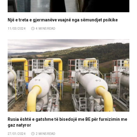
Një e treta e gjermanëve vuajnë nga sëmundjet psikike
11/03/2024
4 MINS READ
Rusia është e gatshme të bisedojë me BE për furnizimin me
gaz natyror
27/01/2024
2 MINS READ