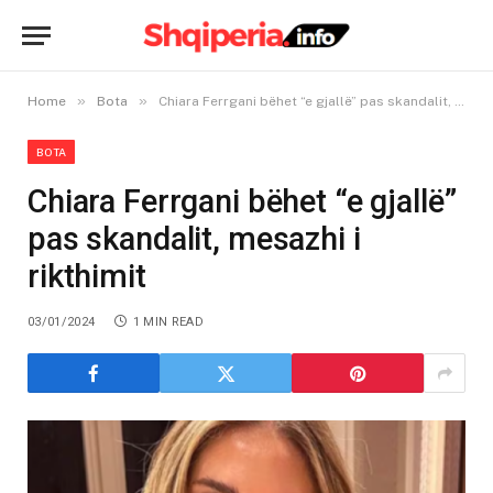
»
»
Home
Bota
Chiara Ferrgani bëhet “e gjallë” pas skandalit, mesazhi i rikthimit
BOTA
Chiara Ferrgani bëhet “e gjallë”
pas skandalit, mesazhi i
rikthimit
03/01/2024
1 MIN READ