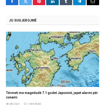
Facebook
Twitter
Pinterest
LinkedIn
Tumblr
Telegram
Email
JU SUGJEROJMË
Tërmeti me magnitudë 7.1 godet Japoninë, jepet alarmi për
cunami
08/08/2024
1 MIN READ