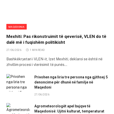
MAQEDONIA
Mexhiti: Pas rikonstruimit të qeverisë, VLEN do të
dalë më i fuqishëm politikisht
27/06/2026
1 MIN READ
Bashkëkryetari i VLEN-it, Izet Mexhiti, deklaroi se është në
zhvillim procesi i vlerësimit të punës…
Privohen nga liria tre persona nga gjithsej 5
denoncime për dhunë në familje në
Maqedoni
27/06/2026
Agrometeorologët apel bujqve të
Maqedonisë: Ujitni kulturat, temperaturat