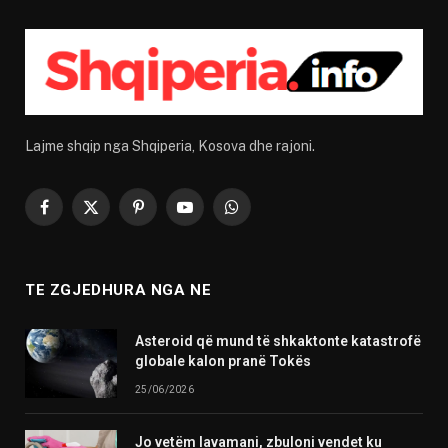
Lajme shqip nga Shqiperia, Kosova dhe rajoni.
Facebook
X
Pinterest
YouTube
WhatsApp
(Twitter)
TE ZGJEDHURA NGA NE
Asteroid që mund të shkaktonte katastrofë
globale kalon pranë Tokës
25/06/2026
Jo vetëm lavamani, zbuloni vendet ku