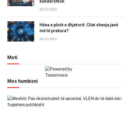
kundërshton
26/12/2023
Hëna e plotë e dhjetorit: Cilat shenja janë
më të prekura?
26/12/2023
Moti
Mos humbisni