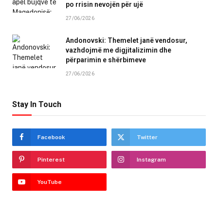
po rrisin nevojën për ujë
27/06/2026
Andonovski: Themelet janë vendosur,
vazhdojmë me digjitalizimin dhe
përparimin e shërbimeve
27/06/2026
Stay In Touch
Facebook
Twitter
Pinterest
Instagram
YouTube