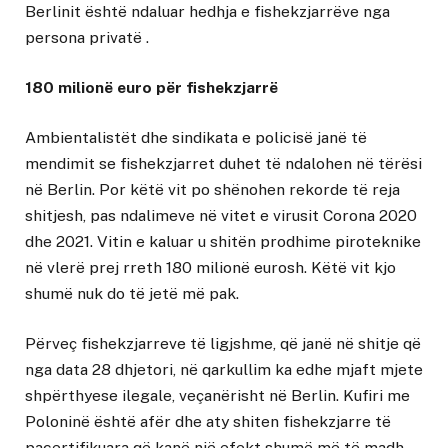
Berlinit është ndaluar hedhja e fishekzjarrëve nga
persona privatë .
180 milionë euro për fishekzjarrë
Ambientalistët dhe sindikata e policisë janë të
mendimit se fishekzjarret duhet të ndalohen në tërësi
në Berlin. Por këtë vit po shënohen rekorde të reja
shitjesh, pas ndalimeve në vitet e virusit Corona 2020
dhe 2021. Vitin e kaluar u shitën prodhime piroteknike
në vlerë prej rreth 180 milionë eurosh. Këtë vit kjo
shumë nuk do të jetë më pak.
Përveç fishekzjarreve të ligjshme, që janë në shitje që
nga data 28 dhjetori, në qarkullim ka edhe mjaft mjete
shpërthyese ilegale, veçanërisht në Berlin. Kufiri me
Poloninë është afër dhe aty shiten fishekzjarre të
pacertifikuara që kanë një efekt shumë më të madh