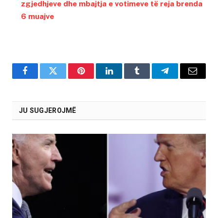
zgjedhjeve dhe mbajtja e votimeve të reja brenda
6 muajve
Facebook
Twitter
Pinterest
LinkedIn
Tumblr
Telegram
Email
JU SUGJEROJMË