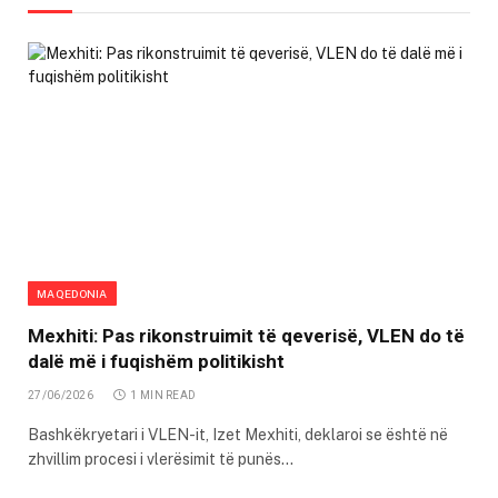
MAQEDONIA
Mexhiti: Pas rikonstruimit të qeverisë, VLEN do të
dalë më i fuqishëm politikisht
27/06/2026
1 MIN READ
Bashkëkryetari i VLEN-it, Izet Mexhiti, deklaroi se është në
zhvillim procesi i vlerësimit të punës…