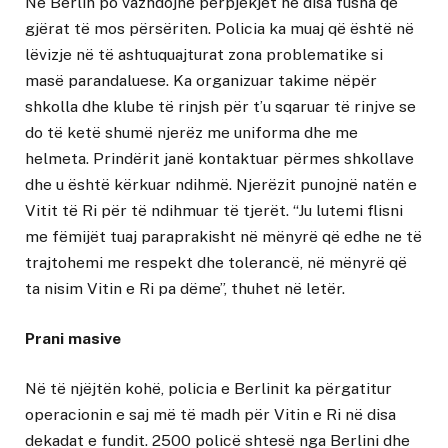
Në Berlin po vazhdojnë përpjekjet në disa fusha që
gjërat të mos përsëriten. Policia ka muaj që është në
lëvizje në të ashtuquajturat zona problematike si
masë parandaluese. Ka organizuar takime nëpër
shkolla dhe klube të rinjsh për t’u sqaruar të rinjve se
do të ketë shumë njerëz me uniforma dhe me
helmeta. Prindërit janë kontaktuar përmes shkollave
dhe u është kërkuar ndihmë. Njerëzit punojnë natën e
Vitit të Ri për të ndihmuar të tjerët. “Ju lutemi flisni
me fëmijët tuaj paraprakisht në mënyrë që edhe ne të
trajtohemi me respekt dhe tolerancë, në mënyrë që
ta nisim Vitin e Ri pa dëme”, thuhet në letër.
Prani masive
Në të njëjtën kohë, policia e Berlinit ka përgatitur
operacionin e saj më të madh për Vitin e Ri në disa
dekadat e fundit. 2500 policë shtesë nga Berlini dhe