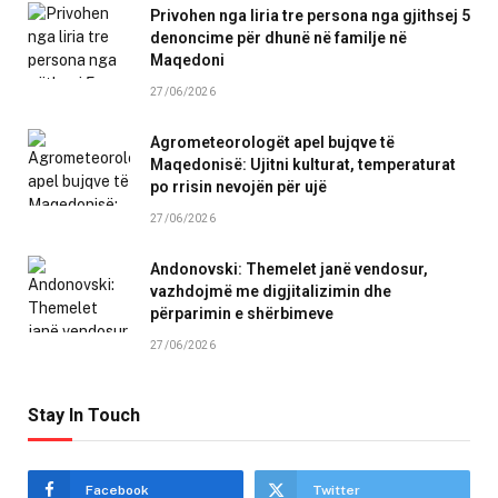
Privohen nga liria tre persona nga gjithsej 5
denoncime për dhunë në familje në
Maqedoni
27/06/2026
Agrometeorologët apel bujqve të
Maqedonisë: Ujitni kulturat, temperaturat
po rrisin nevojën për ujë
27/06/2026
Andonovski: Themelet janë vendosur,
vazhdojmë me digjitalizimin dhe
përparimin e shërbimeve
27/06/2026
Stay In Touch
Facebook
Twitter