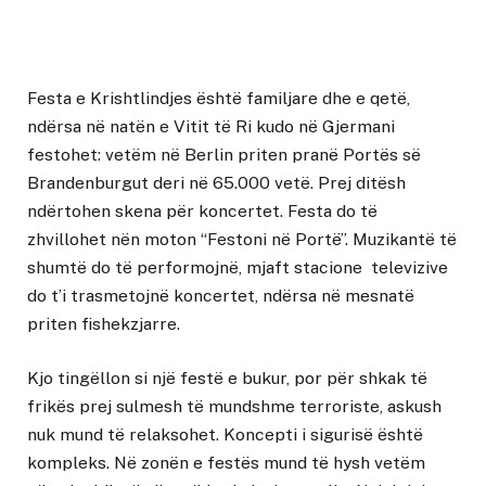
Festa e Krishtlindjes është familjare dhe e qetë,
ndërsa në natën e Vitit të Ri kudo në Gjermani
festohet: vetëm në Berlin priten pranë Portës së
Brandenburgut deri në 65.000 vetë. Prej ditësh
ndërtohen skena për koncertet. Festa do të
zhvillohet nën moton “Festoni në Portë”. Muzikantë të
shumtë do të performojnë, mjaft stacione televizive
do t’i trasmetojnë koncertet, ndërsa në mesnatë
priten fishekzjarre.
Kjo tingëllon si një festë e bukur, por për shkak të
frikës prej sulmesh të mundshme terroriste, askush
nuk mund të relaksohet. Koncepti i sigurisë është
kompleks. Në zonën e festës mund të hysh vetëm