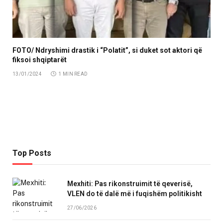
FOTO/ Ndryshimi drastik i “Polatit”, si duket sot aktori që
fiksoi shqiptarët
13/01/2024
1 MIN READ
Top Posts
Mexhiti: Pas rikonstruimit të qeverisë,
VLEN do të dalë më i fuqishëm politikisht
27/06/2026