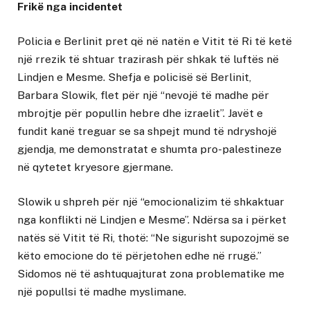
Frikë
nga incidentet
Policia e Berlinit pret që në natën e Vitit të Ri të ketë
një rrezik të shtuar trazirash për shkak të luftës në
Lindjen e Mesme. Shefja e policisë së Berlinit,
Barbara Slowik, flet për një “nevojë të madhe për
mbrojtje për popullin hebre dhe izraelit”. Javët e
fundit kanë treguar se sa shpejt mund të ndryshojë
gjendja, me demonstratat e shumta pro-palestineze
në qytetet kryesore gjermane.
Slowik u shpreh për një “emocionalizim të shkaktuar
nga konflikti në Lindjen e Mesme”. Ndërsa sa i përket
natës së Vitit të Ri, thotë: “Ne sigurisht supozojmë se
këto emocione do të përjetohen edhe në rrugë.”
Sidomos në të ashtuquajturat zona problematike me
një popullsi të madhe myslimane.