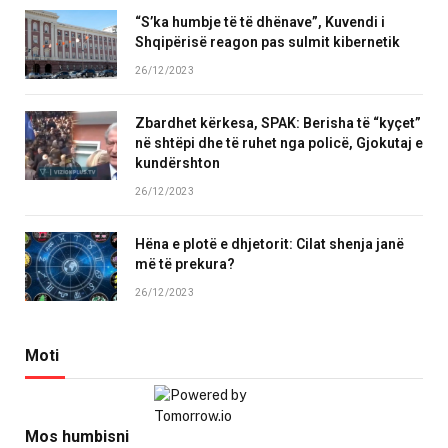
“S’ka humbje të të dhënave”, Kuvendi i
Shqipërisë reagon pas sulmit kibernetik
26/12/2023
Zbardhet kërkesa, SPAK: Berisha të “kyçet”
në shtëpi dhe të ruhet nga policë, Gjokutaj e
kundërshton
26/12/2023
Hëna e plotë e dhjetorit: Cilat shenja janë
më të prekura?
26/12/2023
Moti
Mos humbisni