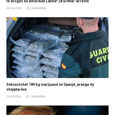
të drogës në Amerikën Latine! 28 urdhër-arreste
04/06/2024
2 MINS READ
Sekuestohet 180 kg marijuanë në Spanjë, pranga dy
shqiptarëve
16/04/2024
1 MIN READ