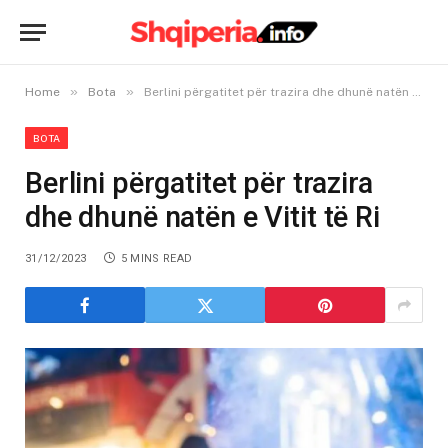
»
»
Home
Bota
Berlini përgatitet për trazira dhe dhunë natën e Vitit të Ri
BOTA
Berlini përgatitet për trazira
dhe dhunë natën e Vitit të Ri
31/12/2023
5 MINS READ