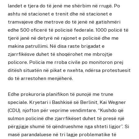
landet e tjera do të jenë me shërbim në rrugë. Po
ashtu në stacionet e trenit dhe në stacionet e
tramvajeve dhe metrove do të jenë në gatishmëri
edhe 500 oficerë të policisë federale. 1000 policë të
tjerë janë në detyrë në rajonet e policisë dhe me
makina patrullimi. Në disa raste brigadat e
zjarrfikësve duhet të shoqërohet me mbrojtje
policore. Policia me rroba civile po monitoron prej
ditësh situatën në pikat e nxehta, ndërsa protestuesit
do të arrestohen menjëherë.
Edhe prokuroria planifikon të punojë me trune
speciale. Kryetari i Bashkisë së Berlinit, Kai Wegner
(CDU), njofton për veprime vendimtare. “Kushdo që
sulmon policinë dhe zjarrfikëset duhet të presë një
përgjigje shumë të qëndrueshme nga shteti ligjor”. Si
masë parandaluese në tri lagje problematike të