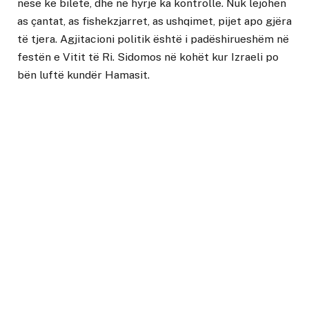
nëse ke biletë, dhe në hyrje ka kontrolle. Nuk lejohen
as çantat, as fishekzjarret, as ushqimet, pijet apo gjëra
të tjera. Agjitacioni politik është i padëshirueshëm në
festën e Vitit të Ri. Sidomos në kohët kur Izraeli po
bën luftë kundër Hamasit.