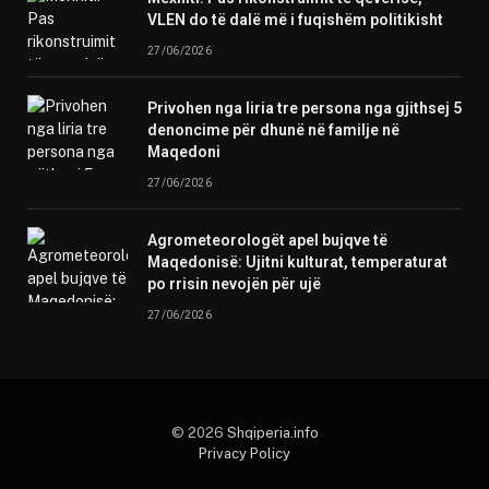
VLEN do të dalë më i fuqishëm politikisht
27/06/2026
Privohen nga liria tre persona nga gjithsej 5
denoncime për dhunë në familje në
Maqedoni
27/06/2026
Agrometeorologët apel bujqve të
Maqedonisë: Ujitni kulturat, temperaturat
po rrisin nevojën për ujë
27/06/2026
© 2026
Shqiperia.info
Privacy Policy