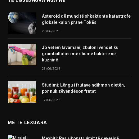
TE ZGJEDHURA NGA NE
Asteroid që mund të shkaktonte katastrofë
globale kalon pranë Tokës
25/06/2026
Jo vetëm lavamani, zbuloni vendet ku
grumbullohen më shumë baktere në
kuzhinë
25/06/2026
Studimi: Lëngu i frutave ndihmon dietën,
por nuk zëvendëson frutat
17/06/2026
ME TE LEXUARA
Mexhiti: Pas rikonstruimit të qeverisë,