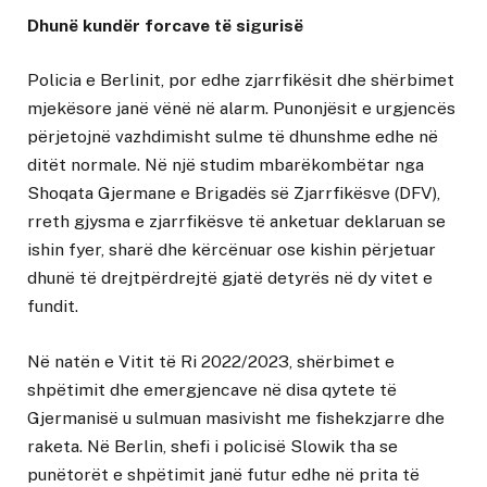
Dhunë kundër forcave të sigurisë
Policia e Berlinit, por edhe zjarrfikësit dhe shërbimet
mjekësore janë vënë në alarm. Punonjësit e urgjencës
përjetojnë vazhdimisht sulme të dhunshme edhe në
ditët normale. Në një studim mbarëkombëtar nga
Shoqata Gjermane e Brigadës së Zjarrfikësve (DFV),
rreth gjysma e zjarrfikësve të anketuar deklaruan se
ishin fyer, sharë dhe kërcënuar ose kishin përjetuar
dhunë të drejtpërdrejtë gjatë detyrës në dy vitet e
fundit.
Në natën e Vitit të Ri 2022/2023, shërbimet e
shpëtimit dhe emergjencave në disa qytete të
Gjermanisë u sulmuan masivisht me fishekzjarre dhe
raketa. Në Berlin, shefi i policisë Slowik tha se
punëtorët e shpëtimit janë futur edhe në prita të