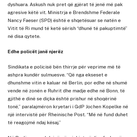
dyshuara. Askush nuk pret që gjërat të jenë më pak
agresive këtë vit. Ministrja e Brendshme Federale
Nancy Faeser (SPD) është e shqetësuar se natën e
Vitit të Ri mund të ketë sërish “dhunë të pakuptimtë”
në disa qytete.
Edhe policët janë njerëz
Sindikata e policisë bën thirrje për veprime më të
ashpra kundër sulmuesve. “Që nga ekseset e
dhunshme vitin e kaluar në Berlin, por edhe në shumë
vende në zonën e Ruhrit dhe madje edhe në Bonn, të
gjithë e dinë se diçka është prishur në shoqërinë
tonë,” paralajmëron kryetari i GdP Jochen Kopelke në
një intervistë për Rheinische Post. “Më në fund duhet
të reagojmë ndaj kësaj.”