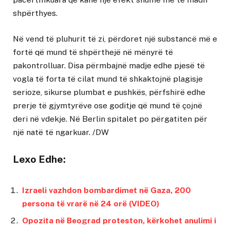
shpërthyes.
Në vend të pluhurit të zi, përdoret një substancë më e
fortë që mund të shpërthejë në mënyrë të
pakontrolluar. Disa përmbajnë madje edhe pjesë të
vogla të forta të cilat mund të shkaktojnë plagisje
serioze, sikurse plumbat e pushkës, përfshirë edhe
prerje të gjymtyrëve ose goditje që mund të çojnë
deri në vdekje. Në Berlin spitalet po përgatiten për
një natë të ngarkuar. /DW
Lexo Edhe:
Izraeli vazhdon bombardimet në Gaza, 200
persona të vrarë në 24 orë (VIDEO)
Opozita në Beograd proteston, kërkohet anulimi i