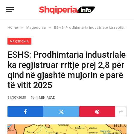
»
»
Home
Maqedonia
ESHS: Prodhimtaria industriale ka regjistruar rritje prej 2,8 për qind në gjashtë mujorin e parë të vitit 2025
MAQEDONIA
ESHS: Prodhimtaria industriale
ka regjistruar rritje prej 2,8 për
qind në gjashtë mujorin e parë
të vitit 2025
31/07/2025
1 MIN READ