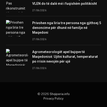
VLEN do të dalë më i fuqishëm politikisht
27/06/2026
Privohen nga liria tre persona nga gjithsej 5
denoncime për dhunë në familje në
Maqedoni
27/06/2026
Agrometeorologët apel bujqve të
Maqedonisë: Ujitni kulturat, temperaturat
po rrisin nevojën për ujë
27/06/2026
© 2026
Shqiperia.info
Privacy Policy