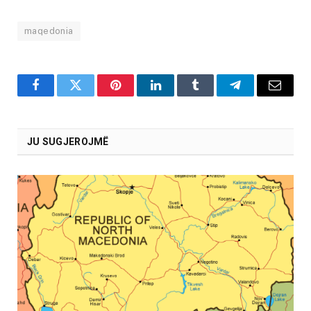
maqedonia
Facebook
Twitter
Pinterest
LinkedIn
Tumblr
Telegram
Email
JU SUGJEROJMË