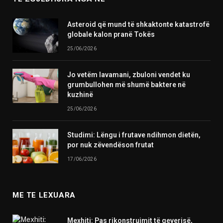
Asteroid që mund të shkaktonte katastrofë
globale kalon pranë Tokës
25/06/2026
Jo vetëm lavamani, zbuloni vendet ku
grumbullohen më shumë baktere në
kuzhinë
25/06/2026
Studimi: Lëngu i frutave ndihmon dietën,
por nuk zëvendëson frutat
17/06/2026
ME TE LEXUARA
Mexhiti: Pas rikonstruimit të qeverisë,