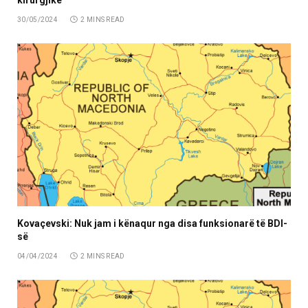
kirurgjike
30/05/2024
2 MINS READ
Kovaçevski: Nuk jam i kënaqur nga disa funksionarë të BDI-
së
04/04/2024
2 MINS READ