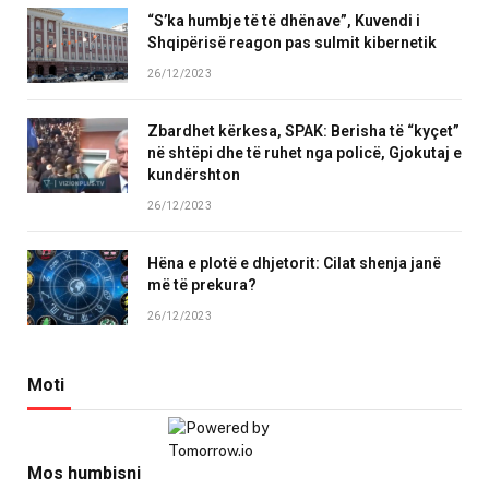
“S’ka humbje të të dhënave”, Kuvendi i
Shqipërisë reagon pas sulmit kibernetik
26/12/2023
Zbardhet kërkesa, SPAK: Berisha të “kyçet”
në shtëpi dhe të ruhet nga policë, Gjokutaj e
kundërshton
26/12/2023
Hëna e plotë e dhjetorit: Cilat shenja janë
më të prekura?
26/12/2023
Moti
Mos humbisni