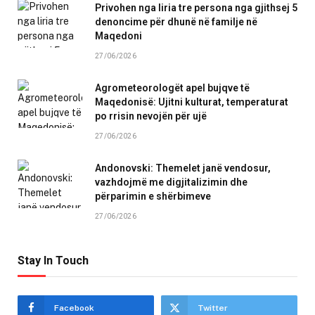
Privohen nga liria tre persona nga gjithsej 5
denoncime për dhunë në familje në
Maqedoni
27/06/2026
Agrometeorologët apel bujqve të
Maqedonisë: Ujitni kulturat, temperaturat
po rrisin nevojën për ujë
27/06/2026
Andonovski: Themelet janë vendosur,
vazhdojmë me digjitalizimin dhe
përparimin e shërbimeve
27/06/2026
Stay In Touch
Facebook
Twitter