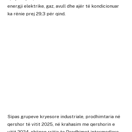
energji elektrike, gaz, avull dhe ajër të kondicionuar
ka rënie prej 29,3 për qind.
Sipas grupeve kryesore industriale, prodhimtaria në
qershor të vitit 2025, në krahasim me qershorin e
vitit 2024, shënon rritje te Prodhimet intermediare,