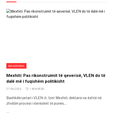
MAQEDONIA
Mexhiti: Pas rikonstruimit të qeverisë, VLEN do të
dalë më i fuqishëm politikisht
27/06/2026
1 MIN READ
Bashkëkryetari i VLEN-it, Izet Mexhiti, deklaroi se është në
zhvillim procesi i vlerësimit të punës…