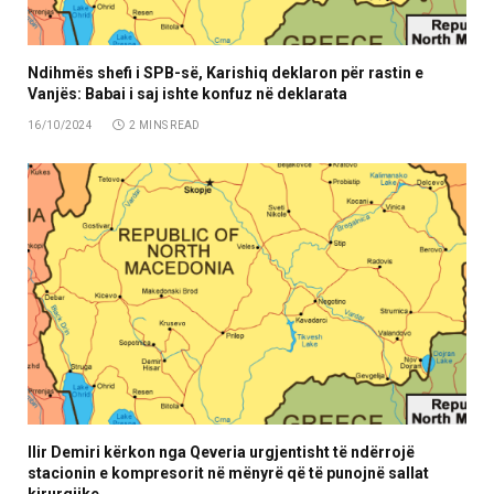
Ndihmës shefi i SPB-së, Karishiq deklaron për rastin e
Vanjës: Babai i saj ishte konfuz në deklarata
16/10/2024
2 MINS READ
Ilir Demiri kërkon nga Qeveria urgjentisht të ndërrojë
stacionin e kompresorit në mënyrë që të punojnë sallat