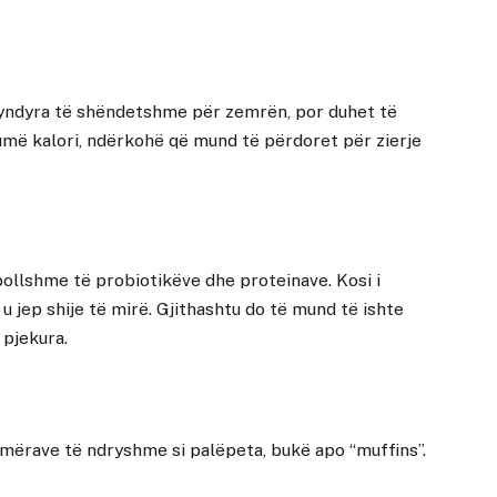
ban yndyra të shëndetshme për zemrën, por duhet të
ë kalori, ndërkohë që mund të përdoret për zierje
 bollshme të probiotikëve dhe proteinave. Kosi i
 jep shije të mirë. Gjithashtu do të mund të ishte
 pjekura.
mërave të ndryshme si palëpeta, bukë apo “muffins”.