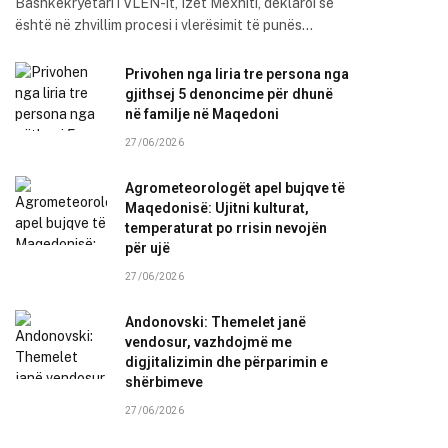
Bashkëkryetari i VLEN-it, Izet Mexhiti, deklaroi se
është në zhvillim procesi i vlerësimit të punës…
Privohen nga liria tre persona nga
gjithsej 5 denoncime për dhunë
në familje në Maqedoni
27/06/2026
Agrometeorologët apel bujqve të
Maqedonisë: Ujitni kulturat,
temperaturat po rrisin nevojën
për ujë
27/06/2026
Andonovski: Themelet janë
vendosur, vazhdojmë me
digjitalizimin dhe përparimin e
shërbimeve
27/06/2026