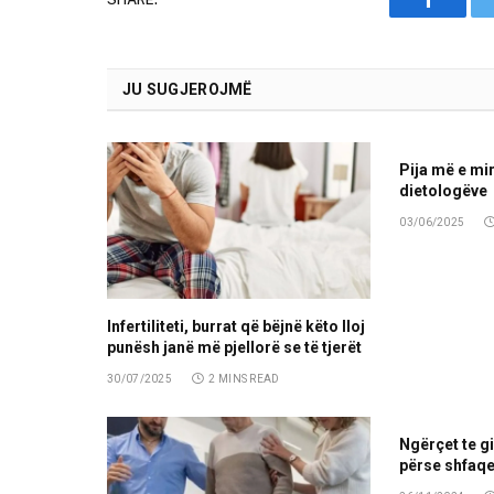
Faceboo
JU SUGJEROJMË
Pija më e mir
dietologëve
03/06/2025
Infertiliteti, burrat që bëjnë këto lloj
punësh janë më pjellorë se të tjerët
30/07/2025
2 MINS READ
Ngërçet te gi
përse shfaqen