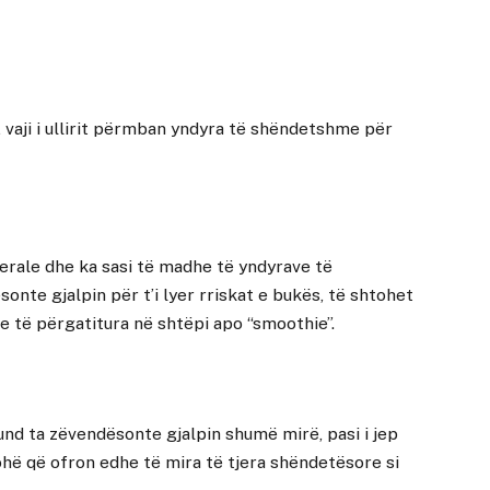
vaji i ullirit përmban yndyra të shëndetshme për
erale dhe ka sasi të madhe të yndyrave të
nte gjalpin për t’i lyer rriskat e bukës, të shtohet
je të përgatitura në shtëpi apo “smoothie”.
und ta zëvendësonte gjalpin shumë mirë, pasi i jep
hë që ofron edhe të mira të tjera shëndetësore si