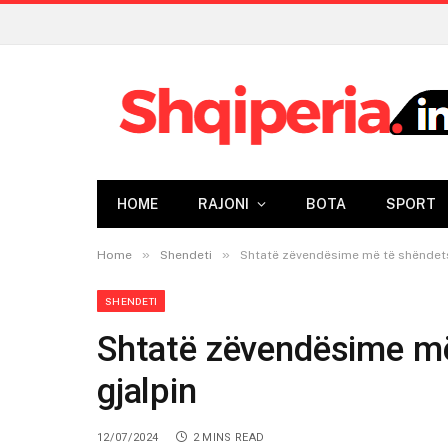
HOME
RAJONI
BOTA
SPORT
»
»
Home
Shendeti
Shtatë zëvendësime më të shëndet
SHENDETI
Shtatë zëvendësime m
gjalpin
12/07/2024
2 MINS READ