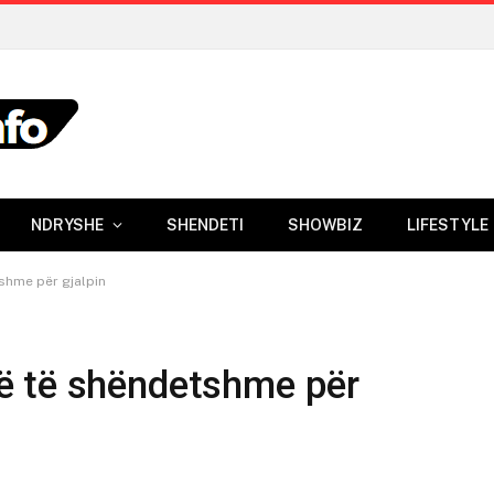
NDRYSHE
SHENDETI
SHOWBIZ
LIFESTYLE
shme për gjalpin
ë të shëndetshme për