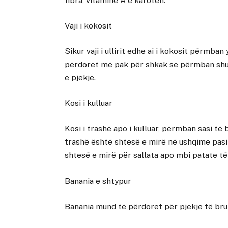
fibra, vitaminë A e karotën.
Vaji i kokosit
Sikur vaji i ullirit edhe ai i kokosit përm
përdoret më pak për shkak se përmban shum
e pjekje.
Kosi i kulluar
Kosi i trashë apo i kulluar, përmban sasi të
trashë është shtesë e mirë në ushqime pasi u
shtesë e mirë për sallata apo mbi patate të
Banania e shtypur
Banania mund të përdoret për pjekje të bru