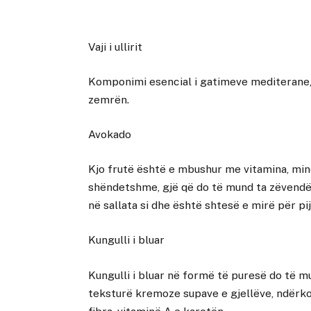
Vaji i ullirit
Komponimi esencial i gatimeve mediterane, 
zemrën.
Avokado
Kjo frutë është e mbushur me vitamina, min
shëndetshme, gjë që do të mund ta zëvendëso
në sallata si dhe është shtesë e mirë për pi
Kungulli i bluar
Kungulli i bluar në formë të puresë do të m
teksturë kremoze supave e gjellëve, ndërko