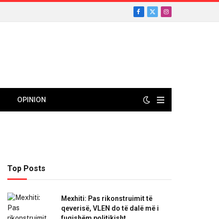
Facebook
X
Instagram
(Twitter)
OPINION
Top Posts
Mexhiti: Pas rikonstruimit të
qeverisë, VLEN do të dalë më i
fuqishëm politikisht