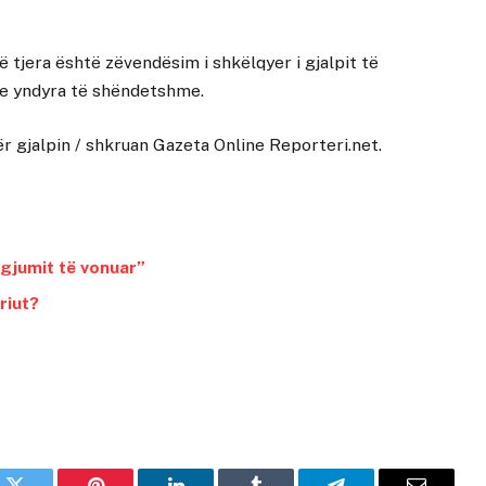
ë tjera është zëvendësim i shkëlqyer i gjalpit të
he yndyra të shëndetshme.
r gjalpin
/ shkruan
Gazeta Online Reporteri.net
.
“gjumit të vonuar”
riut?