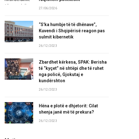
27/06/2026
“S’ka humbje të të dhënave”,
Kuvendi i Shqipërisë reagon pas
sulmit kibernetik
26/12/2023
Zbardhet kërkesa, SPAK: Berisha
të “kyçet” në shtëpi dhe të ruhet
nga policë, Gjokutaj e
kundërshton
26/12/2023
Hëna e plotë e dhjetorit: Cilat
shenja janë më të prekura?
26/12/2023