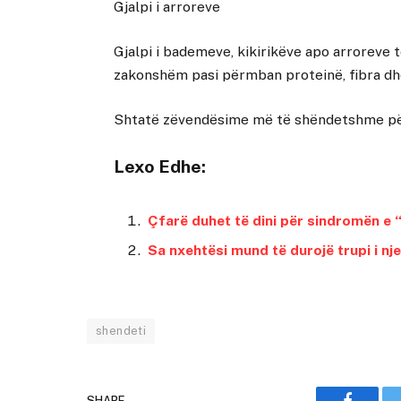
Gjalpi i arroreve
Gjalpi i bademeve, kikirikëve apo arroreve t
zakonshëm pasi përmban proteinë, fibra d
Shtatë zëvendësime më të shëndetshme pë
Lexo Edhe:
Çfarë duhet të dini për sindromën e 
Sa nxehtësi mund të durojë trupi i nje
shendeti
SHARE.