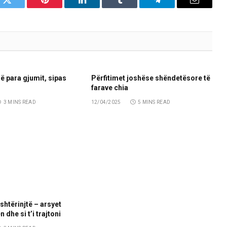
k
Twitter
Pinterest
LinkedIn
Tumblr
Telegram
Email
ë para gjumit, sipas
Përfitimet joshëse shëndetësore të
farave chia
3 MINS READ
12/04/2025
5 MINS READ
shtërinjtë – arsyet
 dhe si t’i trajtoni