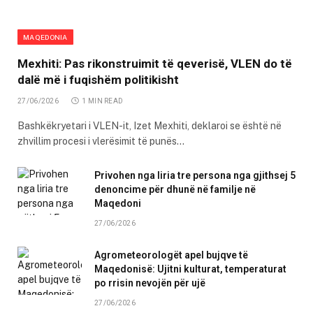
MAQEDONIA
Mexhiti: Pas rikonstruimit të qeverisë, VLEN do të
dalë më i fuqishëm politikisht
27/06/2026
1 MIN READ
Bashkëkryetari i VLEN-it, Izet Mexhiti, deklaroi se është në
zhvillim procesi i vlerësimit të punës…
Privohen nga liria tre persona nga gjithsej 5
denoncime për dhunë në familje në
Maqedoni
27/06/2026
Agrometeorologët apel bujqve të
Maqedonisë: Ujitni kulturat, temperaturat
po rrisin nevojën për ujë
27/06/2026