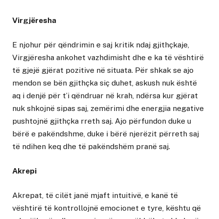
Virgjëresha
E njohur për qëndrimin e saj kritik ndaj gjithçkaje,
Virgjëresha ankohet vazhdimisht dhe e ka të vështirë
të gjejë gjërat pozitive në situata. Për shkak se ajo
mendon se bën gjithçka siç duhet, askush nuk është
aq i denjë për t’i qëndruar në krah, ndërsa kur gjërat
nuk shkojnë sipas saj, zemërimi dhe energjia negative
pushtojnë gjithçka rreth saj. Ajo përfundon duke u
bërë e pakëndshme, duke i bërë njerëzit përreth saj
të ndihen keq dhe të pakëndshëm pranë saj.
Akrepi
Akrepat, të cilët janë mjaft intuitivë, e kanë të
vështirë të kontrollojnë emocionet e tyre, kështu që