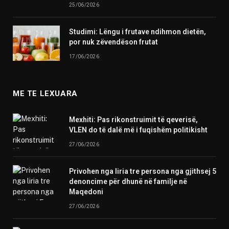
25/06/2026
Studimi: Lëngu i frutave ndihmon dietën,
por nuk zëvendëson frutat
17/06/2026
ME TE LEXUARA
Mexhiti: Pas rikonstruimit të qeverisë,
VLEN do të dalë më i fuqishëm politikisht
27/06/2026
Privohen nga liria tre persona nga gjithsej 5
denoncime për dhunë në familje në
Maqedoni
27/06/2026