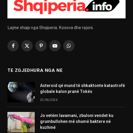
Lajme shqip nga Shqiperia, Kosova dhe rajoni.
Facebook
X
Pinterest
YouTube
WhatsApp
(Twitter)
TE ZGJEDHURA NGA NE
Asteroid që mund të shkaktonte katastrofë
globale kalon pranë Tokës
25/06/2026
Jo vetëm lavamani, zbuloni vendet ku
grumbullohen më shumë baktere në
kuzhinë