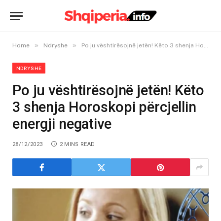
»
»
Home
Ndryshe
Po ju vështirësojnë jetën! Këto 3 shenja Horoskopi përcjellin energji negative
NDRYSHE
Po ju vështirësojnë jetën! Këto
3 shenja Horoskopi përcjellin
energji negative
28/12/2023
2 MINS READ