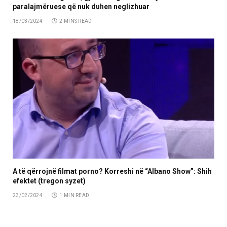
paralajmëruese që nuk duhen neglizhuar
18/03/2024
2 MINS READ
A të qërrojnë filmat porno? Korreshi në “Albano Show”: Shih
efektet (tregon syzet)
23/02/2024
1 MIN READ