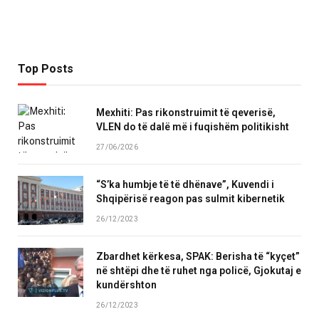
Top Posts
Mexhiti: Pas rikonstruimit të qeverisë,
VLEN do të dalë më i fuqishëm politikisht
27/06/2026
“S’ka humbje të të dhënave”, Kuvendi i
Shqipërisë reagon pas sulmit kibernetik
26/12/2023
Zbardhet kërkesa, SPAK: Berisha të “kyçet”
në shtëpi dhe të ruhet nga policë, Gjokutaj e
kundërshton
26/12/2023