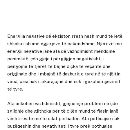
Energjia negative që ekziston rreth nesh mund të jetë
shkaku i shumë ngjarjeve të pakëndshme. Njerëzit me
energji negative janë ata që vazhdimisht mendojnë
pesimistë, çdo gjëje i përgjigjen negativisht, i
pengojnë të tjerët të bëjnë diçka të veçantë dhe
origjinale dhe i mbajnë të dashurit e tyre në të njëjtin
vend, pasi nuk i inkurajojnë dhe nuk i gëzohen gëzimit
të tyre.
Ata ankohen vazhdimisht, gjejnë një problem në çdo
zgjidhje dhe gjithçka për të cilën mund të flasin janë
vështirësitë me të cilat përballen. Ata pothuajse nuk
buzëqeshin dhe negativiteti i tyre prek pothuajse