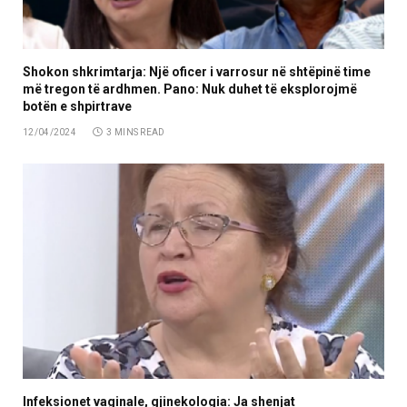
Shokon shkrimtarja: Një oficer i varrosur në shtëpinë time
më tregon të ardhmen. Pano: Nuk duhet të eksplorojmë
botën e shpirtrave
12/04/2024
3 MINS READ
Infeksionet vaginale, gjinekologia: Ja shenjat