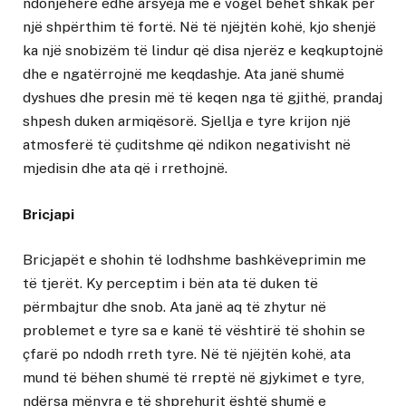
ndonjëherë edhe arsyeja më e vogël bëhet shkak për
një shpërthim të fortë. Në të njëjtën kohë, kjo shenjë
ka një snobizëm të lindur që disa njerëz e keqkuptojnë
dhe e ngatërrojnë me keqdashje. Ata janë shumë
dyshues dhe presin më të keqen nga të gjithë, prandaj
shpesh duken armiqësorë. Sjellja e tyre krijon një
atmosferë të çuditshme që ndikon negativisht në
mjedisin dhe ata që i rrethojnë.
Bricjapi
Bricjapët e shohin të lodhshme bashkëveprimin me
të tjerët. Ky perceptim i bën ata të duken të
përmbajtur dhe snob. Ata janë aq të zhytur në
problemet e tyre sa e kanë të vështirë të shohin se
çfarë po ndodh rreth tyre. Në të njëjtën kohë, ata
mund të bëhen shumë të rreptë në gjykimet e tyre,
ndërsa mënyra e të shprehurit është shumë e