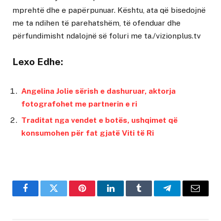
mprehtë dhe e papërpunuar. Kështu, ata që bisedojnë
me ta ndihen të parehatshëm, të ofenduar dhe
përfundimisht ndalojnë së foluri me ta./vizionplus.tv
Lexo Edhe:
Angelina Jolie sërish e dashuruar, aktorja
fotografohet me partnerin e ri
Traditat nga vendet e botës, ushqimet që
konsumohen për fat gjatë Viti të Ri
Facebook
Twitter
Pinterest
LinkedIn
Tumblr
Telegram
Email