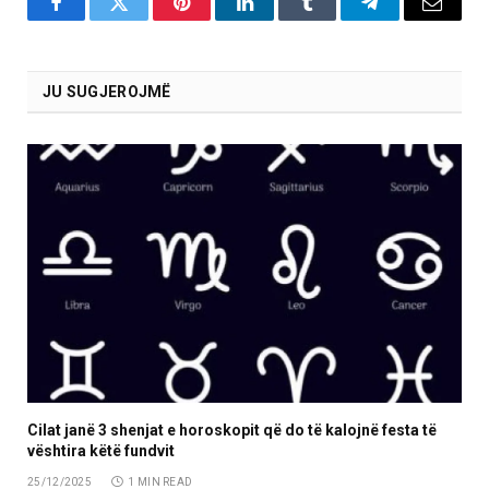
Facebook
Twitter
Pinterest
LinkedIn
Tumblr
Telegram
Email
JU SUGJEROJMË
Cilat janë 3 shenjat e horoskopit që do të kalojnë festa të
vështira këtë fundvit
25/12/2025
1 MIN READ