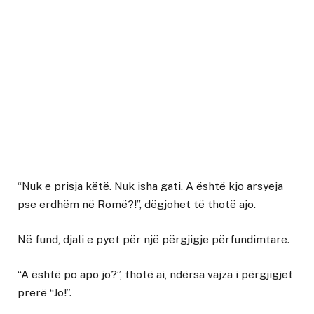
“Nuk e prisja këtë. Nuk isha gati. A është kjo arsyeja
pse erdhëm në Romë?!”, dëgjohet të thotë ajo.
Në fund, djali e pyet për një përgjigje përfundimtare.
“A është po apo jo?”, thotë ai, ndërsa vajza i përgjigjet
prerë “Jo!”.