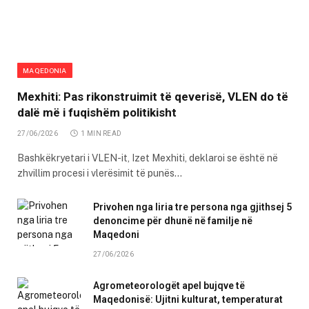
MAQEDONIA
Mexhiti: Pas rikonstruimit të qeverisë, VLEN do të
dalë më i fuqishëm politikisht
27/06/2026
1 MIN READ
Bashkëkryetari i VLEN-it, Izet Mexhiti, deklaroi se është në
zhvillim procesi i vlerësimit të punës…
Privohen nga liria tre persona nga gjithsej 5
denoncime për dhunë në familje në
Maqedoni
27/06/2026
Agrometeorologët apel bujqve të
Maqedonisë: Ujitni kulturat, temperaturat