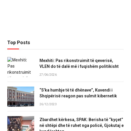
Top Posts
Mexhiti: Pas rikonstruimit të qeverisë,
VLEN do të dalë më i fuqishëm politikisht
27/06/2026
“S’ka humbje të të dhënave”, Kuvendi i
Shqipërisë reagon pas sulmit kibernetik
26/12/2023
Zbardhet kërkesa, SPAK: Berisha të “kyçet”
në shtëpi dhe të ruhet nga policë, Gjokutaj e