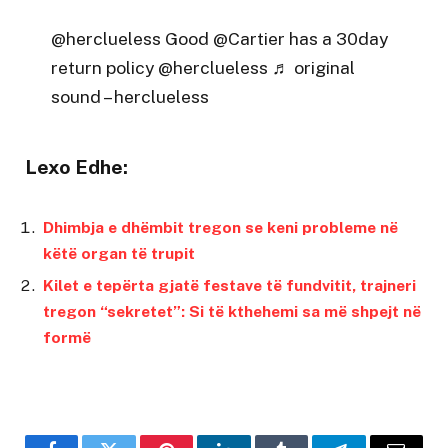
@herclueless
Good @Cartier has a 30day
return policy @herclueless
♬ original
sound – herclueless
Lexo Edhe:
Dhimbja e dhëmbit tregon se keni probleme në
këtë organ të trupit
Kilet e tepërta gjatë festave të fundvitit, trajneri
tregon “sekretet”: Si të kthehemi sa më shpejt në
formë