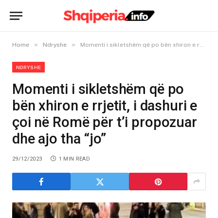
»
»
Home
Ndryshe
Momenti i sikletshëm që po bën xhiron e rrjetit, i dashuri e çoi në Romë për t’i propozuar dhe ajo tha “jo”
NDRYSHE
Momenti i sikletshëm që po
bën xhiron e rrjetit, i dashuri e
çoi në Romë për t’i propozuar
dhe ajo tha “jo”
29/12/2023
1 MIN READ