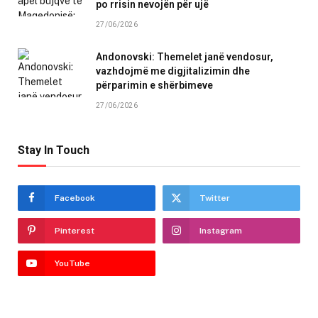
po rrisin nevojën për ujë
27/06/2026
Andonovski: Themelet janë vendosur,
vazhdojmë me digjitalizimin dhe
përparimin e shërbimeve
27/06/2026
Stay In Touch
Facebook
Twitter
Pinterest
Instagram
YouTube