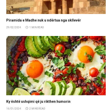
Piramida e Madhe nuk u ndërtua nga skllevër
29/02/2024
1 MIN READ
Ky është ushqimi që ju rikthen humorin
16/01/2024
2 MINS READ