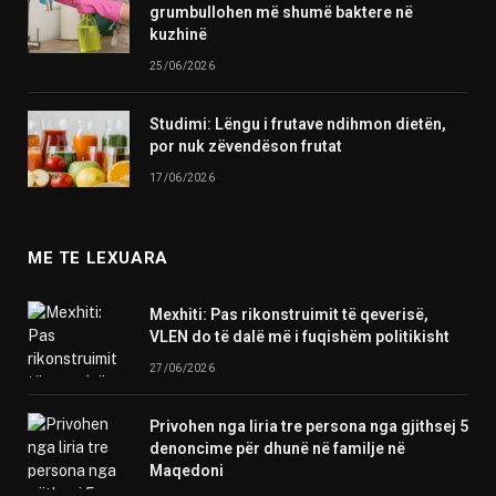
grumbullohen më shumë baktere në
kuzhinë
25/06/2026
Studimi: Lëngu i frutave ndihmon dietën,
por nuk zëvendëson frutat
17/06/2026
ME TE LEXUARA
Mexhiti: Pas rikonstruimit të qeverisë,
VLEN do të dalë më i fuqishëm politikisht
27/06/2026
Privohen nga liria tre persona nga gjithsej 5
denoncime për dhunë në familje në
Maqedoni