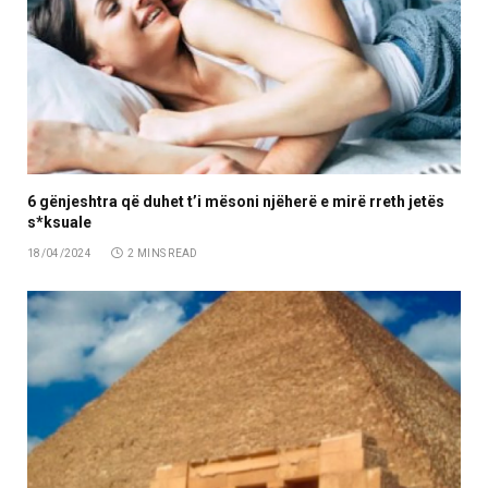
6 gënjeshtra që duhet t’i mësoni njëherë e mirë rreth jetës
s*ksuale
18/04/2024
2 MINS READ