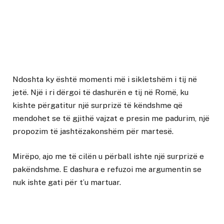
Ndoshta ky është momenti më i sikletshëm i tij në
jetë. Një i ri dërgoi të dashurën e tij në Romë, ku
kishte përgatitur një surprizë të këndshme që
mendohet se të gjithë vajzat e presin me padurim, një
propozim të jashtëzakonshëm për martesë.
Mirëpo, ajo me të cilën u përball ishte një surprizë e
pakëndshme. E dashura e refuzoi me argumentin se
nuk ishte gati për t’u martuar.