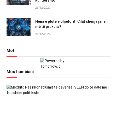
kundërshton
26/12/2023
Hëna e plotë e dhjetorit: Cilat shenja janë
më të prekura?
26/12/2023
Moti
Mos humbisni