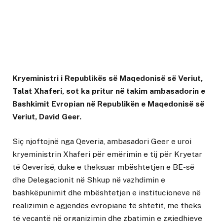
Kryeministri i Republikës së Maqedonisë së Veriut,
Talat Xhaferi, sot ka pritur në takim ambasadorin e
Bashkimit Evropian në Republikën e Maqedonisë së
Veriut, David Geer.
Siç njoftojnë nga Qeveria, ambasadori Geer e uroi
kryeministrin Xhaferi për emërimin e tij për Kryetar
të Qeverisë, duke e theksuar mbështetjen e BE-së
dhe Delegacionit në Shkup në vazhdimin e
bashkëpunimit dhe mbështetjen e institucioneve në
realizimin e agjendës evropiane të shtetit, me theks
të veçantë në organizimin dhe zbatimin e zgjedhjeve