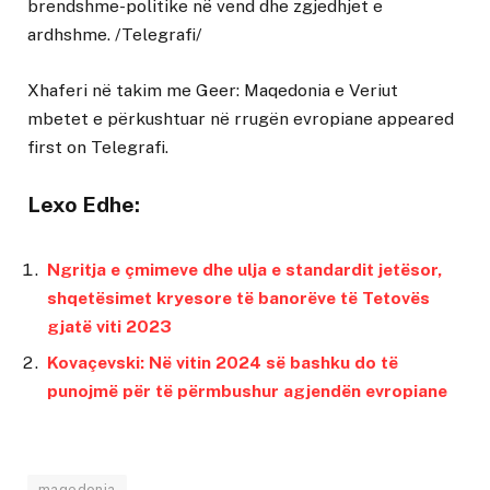
brendshme-politike në vend dhe zgjedhjet e
ardhshme. /Telegrafi/
Xhaferi në takim me Geer: Maqedonia e Veriut
mbetet e përkushtuar në rrugën evropiane
appeared
first on
Telegrafi
.
Lexo Edhe:
Ngritja e çmimeve dhe ulja e standardit jetësor,
shqetësimet kryesore të banorëve të Tetovës
gjatë viti 2023
Kovaçevski: Në vitin 2024 së bashku do të
punojmë për të përmbushur agjendën evropiane
maqedonia