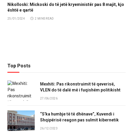
Nikolloski: Mickoski do të jetë kryeministër pas 8 majit, kjo
është e qartë
25/01/2024
2 MINS READ
Top Posts
Mexhiti: Pas rikonstruimit të qeverisë,
VLEN do të dalë më i fuqishëm politikisht
27/06/2026
“S’ka humbje të të dhënave”, Kuvendi i
Shqipërisë reagon pas sulmit kibernetik
26/12/2023