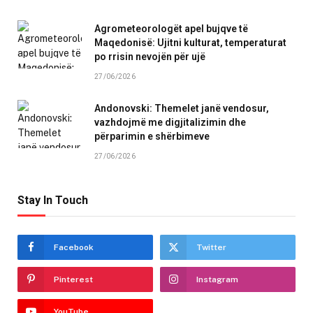
Agrometeorologët apel bujqve të
Maqedonisë: Ujitni kulturat, temperaturat
po rrisin nevojën për ujë
27/06/2026
Andonovski: Themelet janë vendosur,
vazhdojmë me digjitalizimin dhe
përparimin e shërbimeve
27/06/2026
Stay In Touch
Facebook
Twitter
Pinterest
Instagram
YouTube