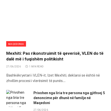
MAQEDONIA
Mexhiti: Pas rikonstruimit të qeverisë, VLEN do të
dalë më i fuqishëm politikisht
27/06/2026
1 MIN READ
Bashkëkryetari i VLEN-it, Izet Mexhiti, deklaroi se është në
zhvillim procesi i vlerësimit të punës…
Privohen nga liria tre persona nga gjithsej 5
denoncime për dhunë në familje në
Maqedoni
27/06/2026