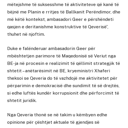
mëtejshme të suksesshme të aktiviteteve që kanë të
bëjnë me Planin e rritjes të Ballkanit Perëndimor, dhe
më këtë kontekst, ambasadori Geer e përshëndeti
qasjen e deritanishme konstruktive të Qeverisë”,
thuhet në njoftim.
Duke e falënderuar ambasadorin Geer për
mbështetjen parimore të Maqedonisë së Veriut nga
BE-ja në procesin e realizimit të qëllimit strategjik të
shtetit – anëtarësimit në BE, kryeministri Xhaferi
theksoi se Qeveria do të vazhdojë me aktivitetet për
përparimin e demokracisë dhe sundimit të së drejtës,
si edhe luftës kundër korrupsionit dhe përforcimit të
shtetit juridik.
Nga Qeveria thonë se në takim u këmbyen edhe
opinione për çështjet aktuale të gjendjes së