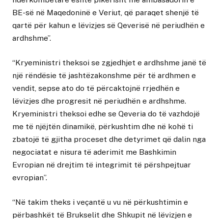
BE-së në Maqedoninë e Veriut, që paraqet shenjë të
qartë për kahun e lëvizjes së Qeverisë në periudhën e
ardhshme”.
“Kryeministri theksoi se zgjedhjet e ardhshme janë të
një rëndësie të jashtëzakonshme për të ardhmen e
vendit, sepse ato do të përcaktojnë rrjedhën e
lëvizjes dhe progresit në periudhën e ardhshme.
Kryeministri theksoi edhe se Qeveria do të vazhdojë
me të njëjtën dinamikë, përkushtim dhe në kohë ti
zbatojë të gjitha proceset dhe detyrimet që dalin nga
negociatat e nisura të aderimit me Bashkimin
Evropian në drejtim të integrimit të përshpejtuar
evropian”.
“Në takim theks i veçantë u vu në përkushtimin e
përbashkët të Brukselit dhe Shkupit në lëvizjen e