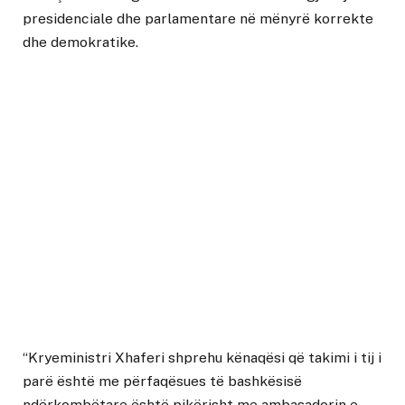
presidenciale dhe parlamentare në mënyrë korrekte
dhe demokratike.
“Kryeministri Xhaferi shprehu kënaqësi që takimi i tij i
parë është me përfaqësues të bashkësisë
ndërkombëtare është pikërisht me ambasadorin e