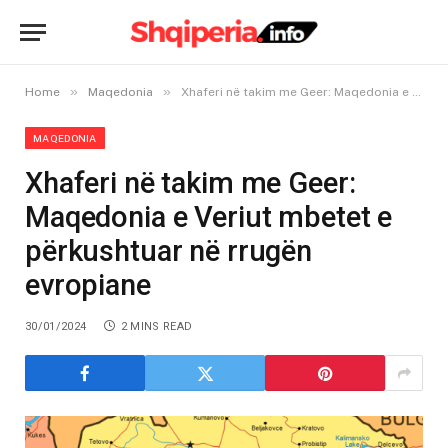
»
»
Home
Maqedonia
Xhaferi në takim me Geer: Maqedonia e Veriut mbetet e përkushtuar në rrugën evropiane
MAQEDONIA
Xhaferi në takim me Geer:
Maqedonia e Veriut mbetet e
përkushtuar në rrugën
evropiane
30/01/2024
2 MINS READ