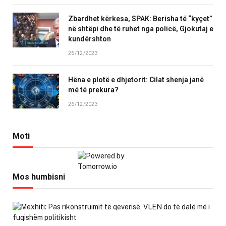
Zbardhet kërkesa, SPAK: Berisha të “kyçet”
në shtëpi dhe të ruhet nga policë, Gjokutaj e
kundërshton
26/12/2023
Hëna e plotë e dhjetorit: Cilat shenja janë
më të prekura?
26/12/2023
Moti
Mos humbisni