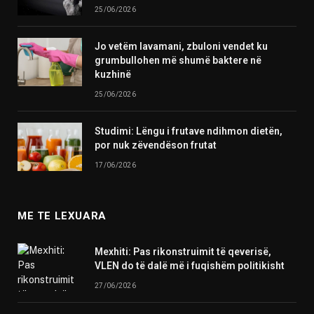
25/06/2026
Jo vetëm lavamani, zbuloni vendet ku
grumbullohen më shumë baktere në
kuzhinë
25/06/2026
Studimi: Lëngu i frutave ndihmon dietën,
por nuk zëvendëson frutat
17/06/2026
ME TE LEXUARA
Mexhiti: Pas rikonstruimit të qeverisë,
VLEN do të dalë më i fuqishëm politikisht
27/06/2026