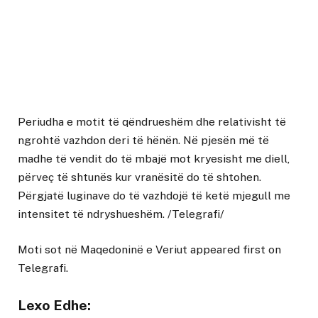
Periudha e motit të qëndrueshëm dhe relativisht të
ngrohtë vazhdon deri të hënën. Në pjesën më të
madhe të vendit do të mbajë mot kryesisht me diell,
përveç të shtunës kur vranësitë do të shtohen.
Përgjatë luginave do të vazhdojë të ketë mjegull me
intensitet të ndryshueshëm. /Telegrafi/
Moti sot në Maqedoninë e Veriut
appeared first on
Telegrafi
.
Lexo Edhe: