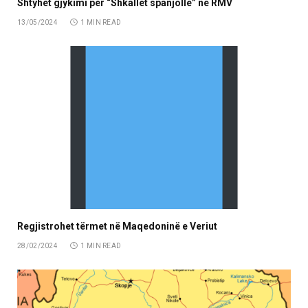
Shtyhet gjykimi për “Shkallët spanjolle” në RMV
13/05/2024
1 MIN READ
Regjistrohet tërmet në Maqedoninë e Veriut
28/02/2024
1 MIN READ