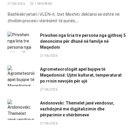
27/06/2026
1 MIN READ
Bashkëkryetari i VLEN-it, Izet Mexhiti, deklaroi se është në
zhvillim procesi i vlerësimit të punës…
Privohen nga liria tre persona nga gjithsej 5
denoncime për dhunë në familje në
Maqedoni
27/06/2026
Agrometeorologët apel bujqve të
Maqedonisë: Ujitni kulturat, temperaturat
po rrisin nevojën për ujë
27/06/2026
Andonovski: Themelet janë vendosur,
vazhdojmë me digjitalizimin dhe
përparimin e shërbimeve
27/06/2026