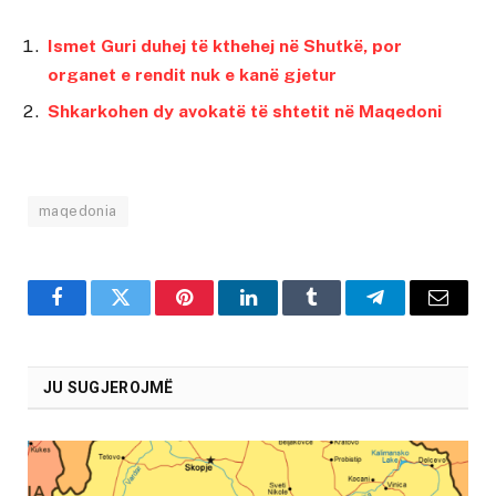
Ismet Guri duhej të kthehej në Shutkë, por
organet e rendit nuk e kanë gjetur
Shkarkohen dy avokatë të shtetit në Maqedoni
maqedonia
Facebook
Twitter
Pinterest
LinkedIn
Tumblr
Telegram
Email
JU SUGJEROJMË