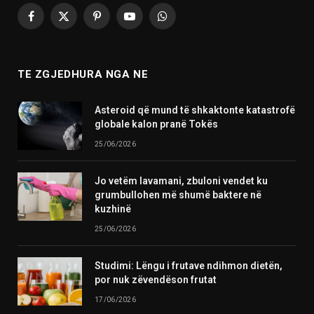
Facebook
X
Pinterest
YouTube
WhatsApp
(Twitter)
TE ZGJEDHURA NGA NE
Asteroid që mund të shkaktonte katastrofë
globale kalon pranë Tokës
25/06/2026
Jo vetëm lavamani, zbuloni vendet ku
grumbullohen më shumë baktere në
kuzhinë
25/06/2026
Studimi: Lëngu i frutave ndihmon dietën,
por nuk zëvendëson frutat
17/06/2026