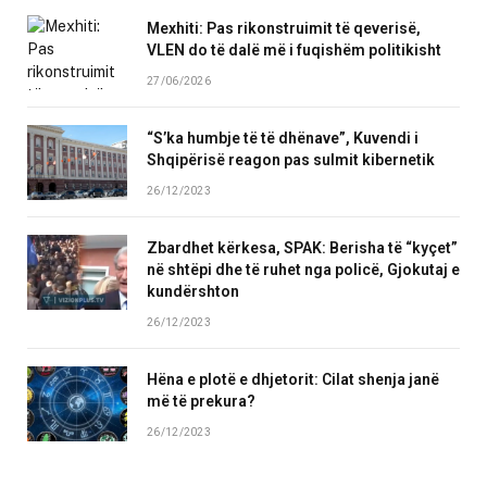
Mexhiti: Pas rikonstruimit të qeverisë,
VLEN do të dalë më i fuqishëm politikisht
27/06/2026
“S’ka humbje të të dhënave”, Kuvendi i
Shqipërisë reagon pas sulmit kibernetik
26/12/2023
Zbardhet kërkesa, SPAK: Berisha të “kyçet”
në shtëpi dhe të ruhet nga policë, Gjokutaj e
kundërshton
26/12/2023
Hëna e plotë e dhjetorit: Cilat shenja janë
më të prekura?
26/12/2023