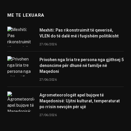
ME TE LEXUARA
Mexhiti: Pas rikonstruimit të qeverisë,
VLEN do të dalë më i fuqishëm politikisht
27/06/2026
Privohen nga liria tre persona nga gjithsej 5
denoncime për dhunë në familje në
Maqedoni
27/06/2026
Agrometeorologët apel bujqve të
Maqedonisë: Ujitni kulturat, temperaturat
po rrisin nevojën për ujë
27/06/2026