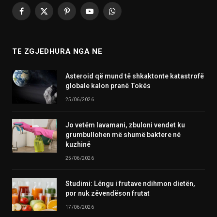
Facebook
X
Pinterest
YouTube
WhatsApp
(Twitter)
TE ZGJEDHURA NGA NE
Asteroid që mund të shkaktonte katastrofë
globale kalon pranë Tokës
25/06/2026
Jo vetëm lavamani, zbuloni vendet ku
grumbullohen më shumë baktere në
kuzhinë
25/06/2026
Studimi: Lëngu i frutave ndihmon dietën,
por nuk zëvendëson frutat
17/06/2026