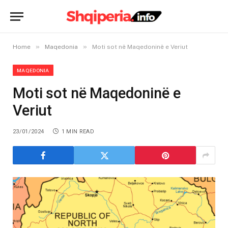
»
»
Home
Maqedonia
Moti sot në Maqedoninë e Veriut
MAQEDONIA
Moti sot në Maqedoninë e
Veriut
23/01/2024
1 MIN READ