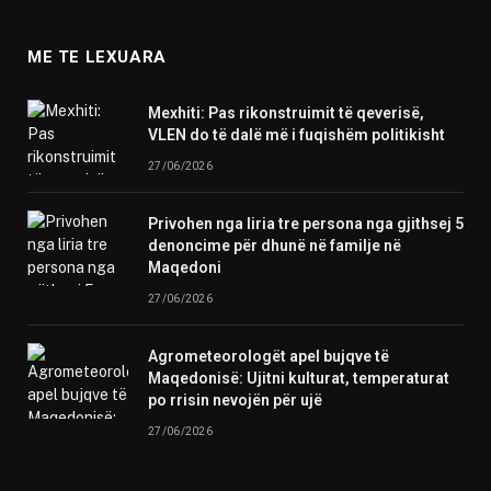
ME TE LEXUARA
Mexhiti: Pas rikonstruimit të qeverisë,
VLEN do të dalë më i fuqishëm politikisht
27/06/2026
Privohen nga liria tre persona nga gjithsej 5
denoncime për dhunë në familje në
Maqedoni
27/06/2026
Agrometeorologët apel bujqve të
Maqedonisë: Ujitni kulturat, temperaturat
po rrisin nevojën për ujë
27/06/2026