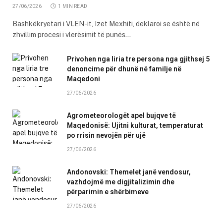
27/06/2026
1 MIN READ
Bashkëkryetari i VLEN-it, Izet Mexhiti, deklaroi se është në
zhvillim procesi i vlerësimit të punës…
Privohen nga liria tre persona nga gjithsej 5
denoncime për dhunë në familje në
Maqedoni
27/06/2026
Agrometeorologët apel bujqve të
Maqedonisë: Ujitni kulturat, temperaturat
po rrisin nevojën për ujë
27/06/2026
Andonovski: Themelet janë vendosur,
vazhdojmë me digjitalizimin dhe
përparimin e shërbimeve
27/06/2026