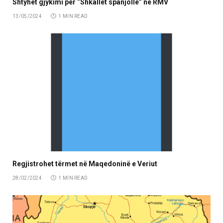
Shtyhet gjykimi për “Shkallët spanjolle” në RMV
13/05/2024
1 MIN READ
Regjistrohet tërmet në Maqedoninë e Veriut
28/02/2024
1 MIN READ