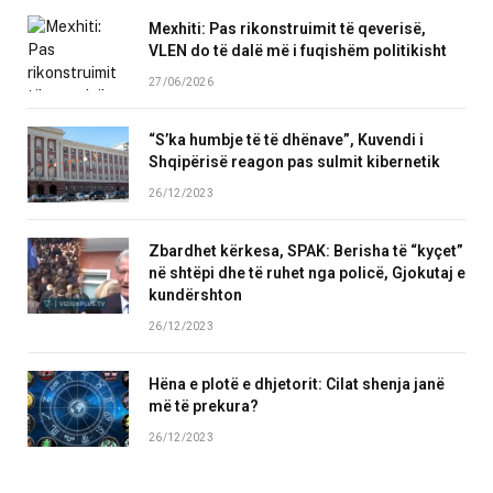
Mexhiti: Pas rikonstruimit të qeverisë,
VLEN do të dalë më i fuqishëm politikisht
27/06/2026
“S’ka humbje të të dhënave”, Kuvendi i
Shqipërisë reagon pas sulmit kibernetik
26/12/2023
Zbardhet kërkesa, SPAK: Berisha të “kyçet”
në shtëpi dhe të ruhet nga policë, Gjokutaj e
kundërshton
26/12/2023
Hëna e plotë e dhjetorit: Cilat shenja janë
më të prekura?
26/12/2023