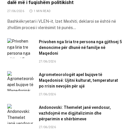
dalë më i fuqishëm politikisht
27/06/2026
1 MIN READ
Bashkëkryetari i VLEN-it, Izet Mexhiti, deklaroi se është në
zhvillim procesi i vlerësimit të punës…
Privohen nga liria tre persona nga gjithsej 5
denoncime për dhunë në familje në
Maqedoni
27/06/2026
Agrometeorologët apel bujqve të
Maqedonisë: Ujitni kulturat, temperaturat
po rrisin nevojën për ujë
27/06/2026
Andonovski: Themelet janë vendosur,
vazhdojmë me digjitalizimin dhe
përparimin e shërbimeve
27/06/2026