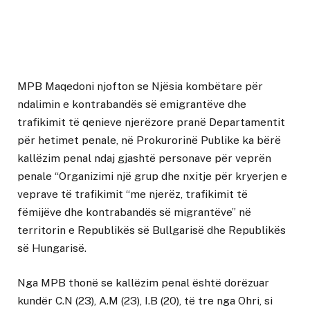
MPB Maqedoni njofton se Njësia kombëtare për
ndalimin e kontrabandës së emigrantëve dhe
trafikimit të qenieve njerëzore pranë Departamentit
për hetimet penale, në Prokurorinë Publike ka bërë
kallëzim penal ndaj gjashtë personave për veprën
penale “Organizimi një grup dhe nxitje për kryerjen e
veprave të trafikimit “me njerëz, trafikimit të
fëmijëve dhe kontrabandës së migrantëve” në
territorin e Republikës së Bullgarisë dhe Republikës
së Hungarisë.
Nga MPB thonë se kallëzim penal është dorëzuar
kundër C.N (23), A.M (23), I.B (20), të tre nga Ohri, si