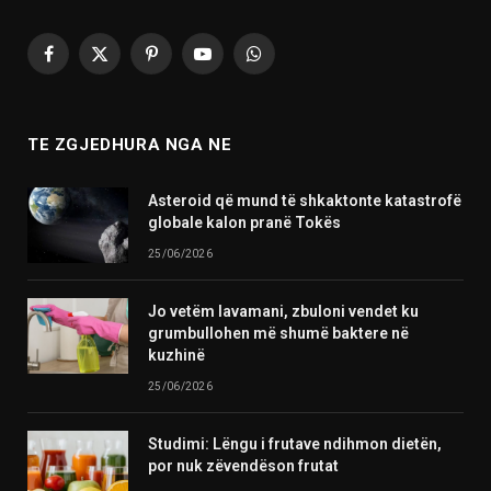
Facebook
X
Pinterest
YouTube
WhatsApp
(Twitter)
TE ZGJEDHURA NGA NE
Asteroid që mund të shkaktonte katastrofë
globale kalon pranë Tokës
25/06/2026
Jo vetëm lavamani, zbuloni vendet ku
grumbullohen më shumë baktere në
kuzhinë
25/06/2026
Studimi: Lëngu i frutave ndihmon dietën,
por nuk zëvendëson frutat