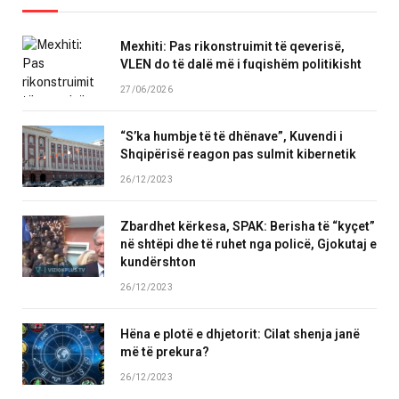
Mexhiti: Pas rikonstruimit të qeverisë,
VLEN do të dalë më i fuqishëm politikisht
27/06/2026
“S’ka humbje të të dhënave”, Kuvendi i
Shqipërisë reagon pas sulmit kibernetik
26/12/2023
Zbardhet kërkesa, SPAK: Berisha të “kyçet”
në shtëpi dhe të ruhet nga policë, Gjokutaj e
kundërshton
26/12/2023
Hëna e plotë e dhjetorit: Cilat shenja janë
më të prekura?
26/12/2023