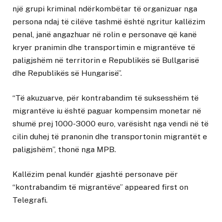
një grupi kriminal ndërkombëtar të organizuar nga
persona ndaj të cilëve tashmë është ngritur kallëzim
penal, janë angazhuar në rolin e personave që kanë
kryer pranimin dhe transportimin e migrantëve të
paligjshëm në territorin e Republikës së Bullgarisë
dhe Republikës së Hungarisë”.
“Të akuzuarve, për kontrabandim të suksesshëm të
migrantëve iu është paguar kompensim monetar në
shumë prej 1000-3000 euro, varësisht nga vendi në të
cilin duhej të pranonin dhe transportonin migrantët e
paligjshëm”, thonë nga MPB.
Kallëzim penal kundër gjashtë personave për
“kontrabandim të migrantëve”
appeared first on
Telegrafi
.