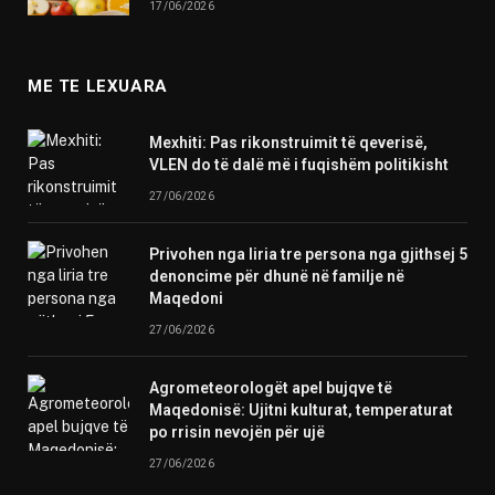
17/06/2026
ME TE LEXUARA
Mexhiti: Pas rikonstruimit të qeverisë,
VLEN do të dalë më i fuqishëm politikisht
27/06/2026
Privohen nga liria tre persona nga gjithsej 5
denoncime për dhunë në familje në
Maqedoni
27/06/2026
Agrometeorologët apel bujqve të
Maqedonisë: Ujitni kulturat, temperaturat
po rrisin nevojën për ujë
27/06/2026