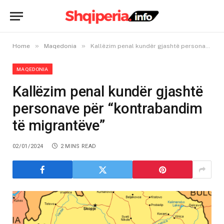
»
»
Home
Maqedonia
Kallëzim penal kundër gjashtë personave për “kontrabandim të migrantëve”
MAQEDONIA
Kallëzim penal kundër gjashtë
personave për “kontrabandim
të migrantëve”
02/01/2024
2 MINS READ