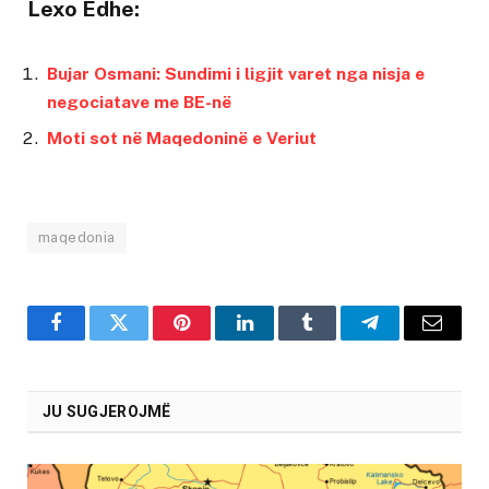
Lexo Edhe:
Bujar Osmani: Sundimi i ligjit varet nga nisja e
negociatave me BE-në
Moti sot në Maqedoninë e Veriut
maqedonia
Facebook
Twitter
Pinterest
LinkedIn
Tumblr
Telegram
Email
JU SUGJEROJMË