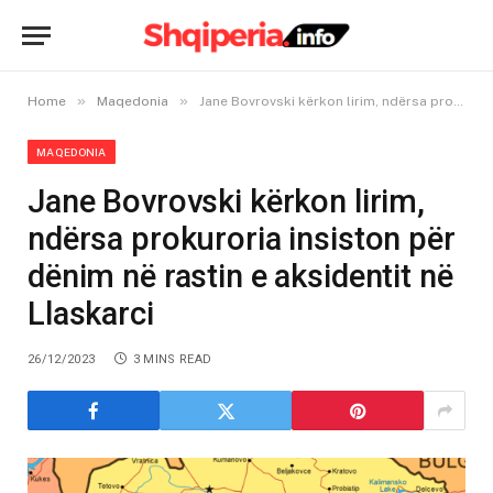
»
»
Home
Maqedonia
Jane Bovrovski kërkon lirim, ndërsa prokuroria insiston për dënim në rastin e aksidentit në Llaskarci
MAQEDONIA
Jane Bovrovski kërkon lirim,
ndërsa prokuroria insiston për
dënim në rastin e aksidentit në
Llaskarci
26/12/2023
3 MINS READ