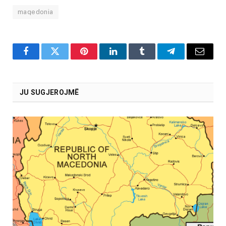
maqedonia
Facebook
Twitter
Pinterest
LinkedIn
Tumblr
Telegram
Email
JU SUGJEROJMË