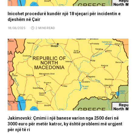
Inicohet procedurë kundër një 18 vjeçari për incidentin e
djeshëm në Çair
18/06/2025
2 MINS READ
Jakimovski: Çmimi i një banese varion nga 2500 deri në
3000 euro për metër katror, ​​ky është problemi më urgjent
për një të ri