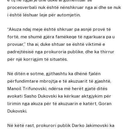
procesverbali nuk është nënshkruar nga ai dhe se nuk
i është lëshuar leje për automjetin.
“Akuza ndaj meje është shkruar pa asnjë provë të
fortë, me shumë gjëra famëkeqe të ngarkuara pa u
provuar,” tha ai, duke shtuar se është viktimë e
padrejtësisë nga prokuroria publike, dhe ka thirrur
për një korrigjim të situatës.
Në ditën e sotme, gjithashtu ka dhënë fjalën
përfundimtare mbrojtja e të akuzuarit të gjashtë,
Manoil Trifunovski, ndërsa më herët gjatë ditës
avokati Sasho Dukovski ka kërkuar aktgjykim për
lirimin nga akuza për të akuzuarin e katërt, Goran
Dukovski.
Në këtë rast, prokurori publik Darko Jakimovski ka