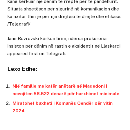
kanë kërkuar një dënim të rreptë për të pandehurit.
Situata shqetëson për sigurinë në komunikacion dhe
ka nxitur thirrje për një drejtësi të drejtë dhe efikase.
/Telegrafi/
Jane Bovrovski kërkon lirim, ndërsa prokuroria
insiston për dënim në rastin e aksidentit në Llaskarci
appeared first on
Telegrafi
.
Lexo Edhe:
Një familje me katër anëtarë në Maqedoni i
nevojiten 56.522 denarë për harxhimet minimale
Miratohet buxheti i Komunës Qendër për vitin
2024