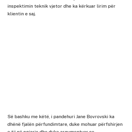
inspektimin teknik vjetor dhe ka kërkuar lirim për
klientin e saj.
Së bashku me këtë, i pandehuri Jane Bovrovski ka
dhënë fjalën përfundimtare, duke mohuar përfshirjen
e tij në ngjarje dhe duke argumentuar se