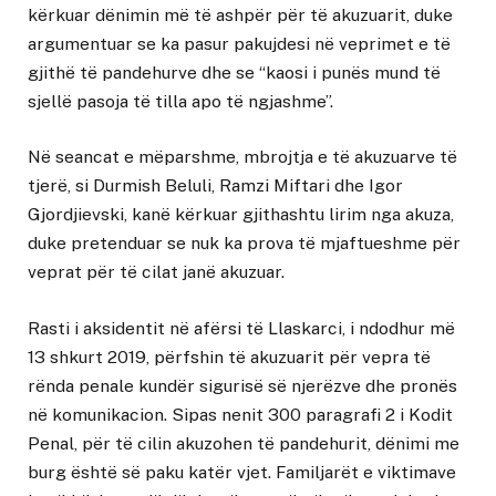
kërkuar dënimin më të ashpër për të akuzuarit, duke
argumentuar se ka pasur pakujdesi në veprimet e të
gjithë të pandehurve dhe se “kaosi i punës mund të
sjellë pasoja të tilla apo të ngjashme”.
Në seancat e mëparshme, mbrojtja e të akuzuarve të
tjerë, si Durmish Beluli, Ramzi Miftari dhe Igor
Gjordjievski, kanë kërkuar gjithashtu lirim nga akuza,
duke pretenduar se nuk ka prova të mjaftueshme për
veprat për të cilat janë akuzuar.
Rasti i aksidentit në afërsi të Llaskarci, i ndodhur më
13 shkurt 2019, përfshin të akuzuarit për vepra të
rënda penale kundër sigurisë së njerëzve dhe pronës
në komunikacion. Sipas nenit 300 paragrafi 2 i Kodit
Penal, për të cilin akuzohen të pandehurit, dënimi me
burg është së paku katër vjet. Familjarët e viktimave