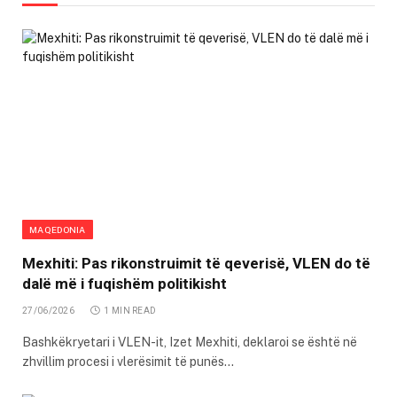
MAQEDONIA
Mexhiti: Pas rikonstruimit të qeverisë, VLEN do të
dalë më i fuqishëm politikisht
27/06/2026
1 MIN READ
Bashkëkryetari i VLEN-it, Izet Mexhiti, deklaroi se është në
zhvillim procesi i vlerësimit të punës…