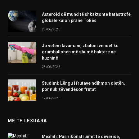
Asteroid që mund të shkaktonte katastrofë
globale kalon pranë Tokës
25/06/2026
Jo vetëm lavamani, zbuloni vendet ku
grumbullohen më shumë baktere në
kuzhinë
25/06/2026
Studimi: Lëngu i frutave ndihmon dietën,
por nuk zëvendëson frutat
17/06/2026
ME TE LEXUARA
Mexhiti: Pas rikonstruimit të qeverisë,