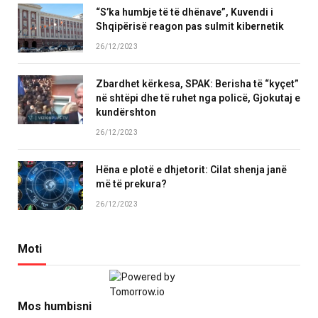
“S’ka humbje të të dhënave”, Kuvendi i
Shqipërisë reagon pas sulmit kibernetik
26/12/2023
Zbardhet kërkesa, SPAK: Berisha të “kyçet”
në shtëpi dhe të ruhet nga policë, Gjokutaj e
kundërshton
26/12/2023
Hëna e plotë e dhjetorit: Cilat shenja janë
më të prekura?
26/12/2023
Moti
Mos humbisni