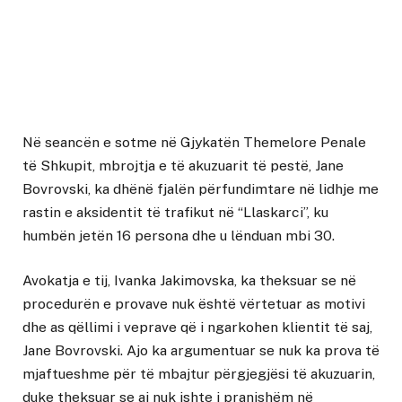
Në seancën e sotme në Gjykatën Themelore Penale
të Shkupit, mbrojtja e të akuzuarit të pestë, Jane
Bovrovski, ka dhënë fjalën përfundimtare në lidhje me
rastin e aksidentit të trafikut në “Llaskarci”, ku
humbën jetën 16 persona dhe u lënduan mbi 30.
Avokatja e tij, Ivanka Jakimovska, ka theksuar se në
procedurën e provave nuk është vërtetuar as motivi
dhe as qëllimi i veprave që i ngarkohen klientit të saj,
Jane Bovrovski. Ajo ka argumentuar se nuk ka prova të
mjaftueshme për të mbajtur përgjegjësi të akuzuarin,
duke theksuar se ai nuk ishte i pranishëm në