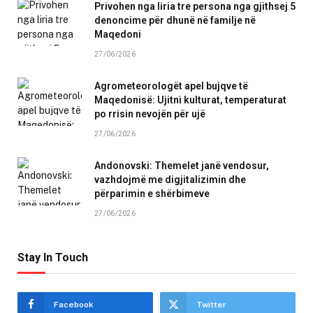
Privohen nga liria tre persona nga gjithsej 5
denoncime për dhunë në familje në
Maqedoni
27/06/2026
Agrometeorologët apel bujqve të
Maqedonisë: Ujitni kulturat, temperaturat
po rrisin nevojën për ujë
27/06/2026
Andonovski: Themelet janë vendosur,
vazhdojmë me digjitalizimin dhe
përparimin e shërbimeve
27/06/2026
Stay In Touch
Facebook
Twitter