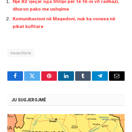
Një 82 vjeçar nga Shtipi për të 16-in vit radhazi,
dhuron pako me ushqime
Komunikacioni në Maqedoni, nuk ka vonesa në
pikat kufitare
maqedonia
Facebook
Twitter
Pinterest
LinkedIn
Tumblr
Telegram
Email
JU SUGJEROJMË