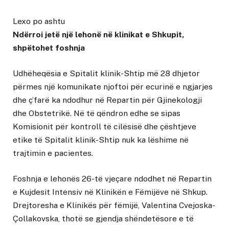
Lexo po ashtu
Ndërroi jetë një lehonë në klinikat e Shkupit,
shpëtohet foshnja
Udhëheqësia e Spitalit klinik-Shtip më 28 dhjetor
përmes një komunikate njoftoi për ecurinë e ngjarjes
dhe ç’farë ka ndodhur në Repartin për Gjinekologji
dhe Obstetrikë. Në të qëndron edhe se sipas
Komisionit për kontroll të cilësisë dhe çështjeve
etike të Spitalit klinik-Shtip nuk ka lëshime në
trajtimin e pacientes.
Foshnja e lehonës 26-të vjeçare ndodhet në Repartin
e Kujdesit Intensiv në Klinikën e Fëmijëve në Shkup.
Drejtoresha e Klinikës për fëmijë, Valentina Cvejoska-
Çollakovska, thotë se gjendja shëndetësore e të