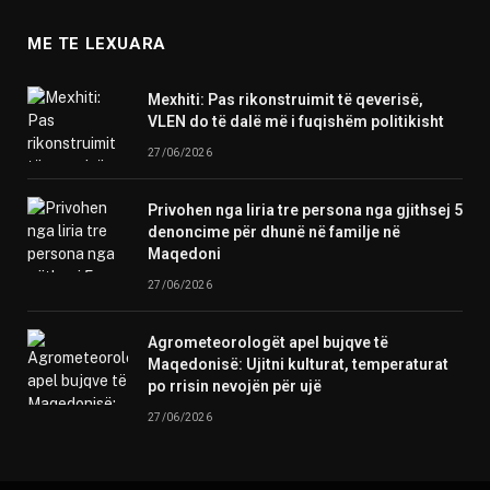
ME TE LEXUARA
Mexhiti: Pas rikonstruimit të qeverisë,
VLEN do të dalë më i fuqishëm politikisht
27/06/2026
Privohen nga liria tre persona nga gjithsej 5
denoncime për dhunë në familje në
Maqedoni
27/06/2026
Agrometeorologët apel bujqve të
Maqedonisë: Ujitni kulturat, temperaturat
po rrisin nevojën për ujë
27/06/2026