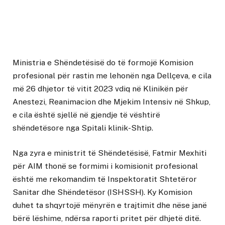
Ministria e Shëndetësisë do të formojë Komision
profesional për rastin me lehonën nga Dellçeva, e cila
më 26 dhjetor të vitit 2023 vdiq në Klinikën për
Anestezi, Reanimacion dhe Mjekim Intensiv në Shkup,
e cila është sjellë në gjendje të vështirë
shëndetësore nga Spitali klinik-Shtip.
Nga zyra e ministrit të Shëndetësisë, Fatmir Mexhiti
për AIM thonë se formimi i komisionit profesional
është me rekomandim të Inspektoratit Shtetëror
Sanitar dhe Shëndetësor (ISHSSH). Ky Komision
duhet ta shqyrtojë mënyrën e trajtimit dhe nëse janë
bërë lëshime, ndërsa raporti pritet për dhjetë ditë.