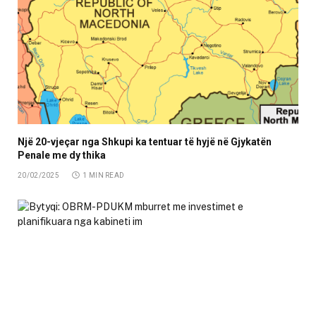
Një 20-vjeçar nga Shkupi ka tentuar të hyjë në Gjykatën
Penale me dy thika
20/02/2025
1 MIN READ