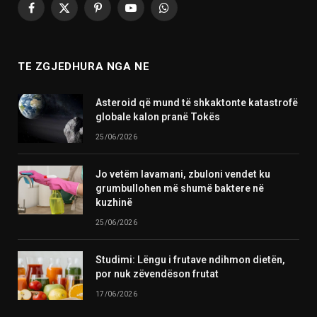
Facebook
X
Pinterest
YouTube
WhatsApp
(Twitter)
TE ZGJEDHURA NGA NE
Asteroid që mund të shkaktonte katastrofë
globale kalon pranë Tokës
25/06/2026
Jo vetëm lavamani, zbuloni vendet ku
grumbullohen më shumë baktere në
kuzhinë
25/06/2026
Studimi: Lëngu i frutave ndihmon dietën,
por nuk zëvendëson frutat
17/06/2026