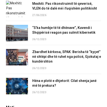
Mexhiti: Pas rikonstruimit të qeverisë,
VLEN do të dalë më i fuqishëm politikisht
27/06/2026
“S’ka humbje të të dhënave”, Kuvendi i
Shqipërisë reagon pas sulmit kibernetik
26/12/2023
Zbardhet kërkesa, SPAK: Berisha të “kyçet”
në shtëpi dhe të ruhet nga policë, Gjokutaj e
kundërshton
26/12/2023
Hëna e plotë e dhjetorit: Cilat shenja janë
më të prekura?
26/12/2023