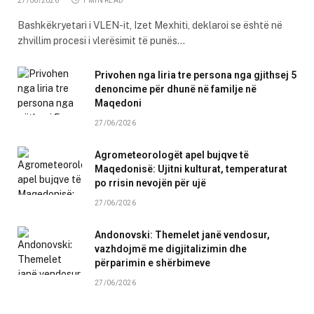
27/06/2026
1 MIN READ
Bashkëkryetari i VLEN-it, Izet Mexhiti, deklaroi se është në
zhvillim procesi i vlerësimit të punës…
Privohen nga liria tre persona nga gjithsej 5
denoncime për dhunë në familje në
Maqedoni
27/06/2026
Agrometeorologët apel bujqve të
Maqedonisë: Ujitni kulturat, temperaturat
po rrisin nevojën për ujë
27/06/2026
Andonovski: Themelet janë vendosur,
vazhdojmë me digjitalizimin dhe
përparimin e shërbimeve
27/06/2026