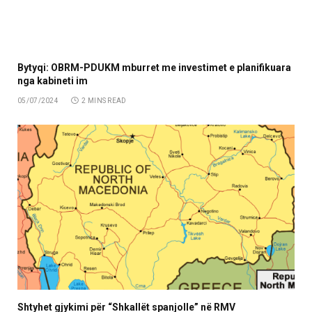
Bytyqi: OBRM-PDUKM mburret me investimet e planifikuara
nga kabineti im
05/07/2024
2 MINS READ
Shtyhet gjykimi për “Shkallët spanjolle” në RMV