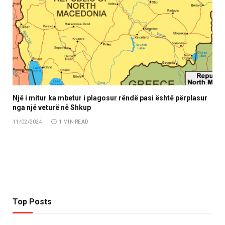
Një i mitur ka mbetur i plagosur rëndë pasi është përplasur
nga një veturë në Shkup
11/02/2024
1 MIN READ
Top Posts