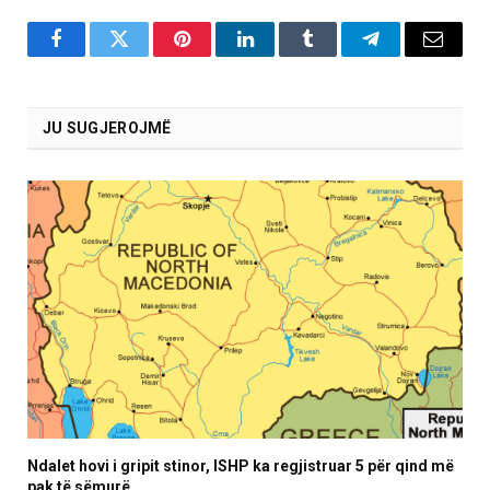
Facebook
Twitter
Pinterest
LinkedIn
Tumblr
Telegram
Email
JU SUGJEROJMË
Ndalet hovi i gripit stinor, ISHP ka regjistruar 5 për qind më
pak të sëmurë