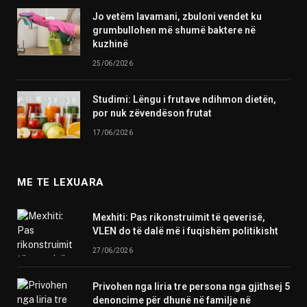
Jo vetëm lavamani, zbuloni vendet ku
grumbullohen më shumë baktere në
kuzhinë
25/06/2026
Studimi: Lëngu i frutave ndihmon dietën,
por nuk zëvendëson frutat
17/06/2026
ME TE LEXUARA
Mexhiti: Pas rikonstruimit të qeverisë,
VLEN do të dalë më i fuqishëm politikisht
27/06/2026
Privohen nga liria tre persona nga gjithsej 5
denoncime për dhunë në familje në