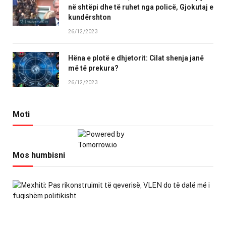
në shtëpi dhe të ruhet nga policë, Gjokutaj e
kundërshton
26/12/2023
Hëna e plotë e dhjetorit: Cilat shenja janë
më të prekura?
26/12/2023
Moti
Mos humbisni