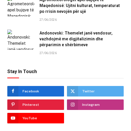
Maqedonisë: Ujitni kulturat, temperaturat
po rrisin nevojën për ujë
27/06/2026
Andonovski: Themelet janë vendosur,
vazhdojmë me digjitalizimin dhe
përparimin e shërbimeve
27/06/2026
Stay In Touch
Facebook
Twitter
Pinterest
Instagram
YouTube