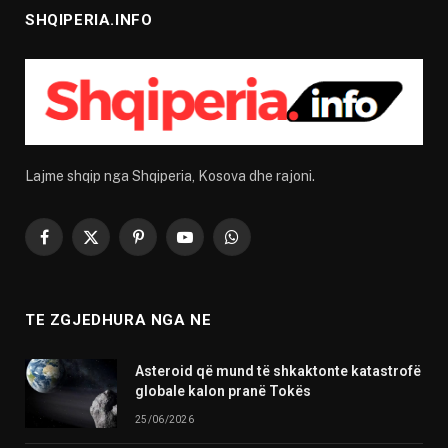
SHQIPERIA.INFO
Lajme shqip nga Shqiperia, Kosova dhe rajoni.
Facebook
X
Pinterest
YouTube
WhatsApp
(Twitter)
TE ZGJEDHURA NGA NE
Asteroid që mund të shkaktonte katastrofë
globale kalon pranë Tokës
25/06/2026