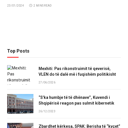
23/01/2024
2 MINS READ
Top Posts
Mexhiti: Pas rikonstruimit të qeverisë,
VLEN do të dalë më i fuqishëm politikisht
27/06/2026
“S’ka humbje të të dhënave”, Kuvendi i
Shqipërisë reagon pas sulmit kibernetik
26/12/2023
Zbardhet kërkesa, SPAK: Berisha të “kyçet”