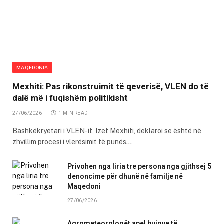
MAQEDONIA
Mexhiti: Pas rikonstruimit të qeverisë, VLEN do të
dalë më i fuqishëm politikisht
27/06/2026
1 MIN READ
Bashkëkryetari i VLEN-it, Izet Mexhiti, deklaroi se është në
zhvillim procesi i vlerësimit të punës…
Privohen nga liria tre persona nga gjithsej 5
denoncime për dhunë në familje në
Maqedoni
27/06/2026
Agrometeorologët apel bujqve të