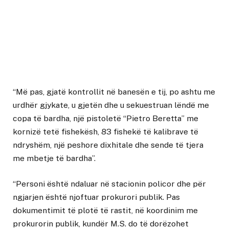
“Më pas, gjatë kontrollit në banesën e tij, po ashtu me
urdhër gjykate, u gjetën dhe u sekuestruan lëndë me
copa të bardha, një pistoletë “Pietro Beretta” me
kornizë tetë fishekësh, 83 fishekë të kalibrave të
ndryshëm, një peshore dixhitale dhe sende të tjera
me mbetje të bardha”.
“Personi është ndaluar në stacionin policor dhe për
ngjarjen është njoftuar prokurori publik. Pas
dokumentimit të plotë të rastit, në koordinim me
prokurorin publik, kundër M.S. do të dorëzohet