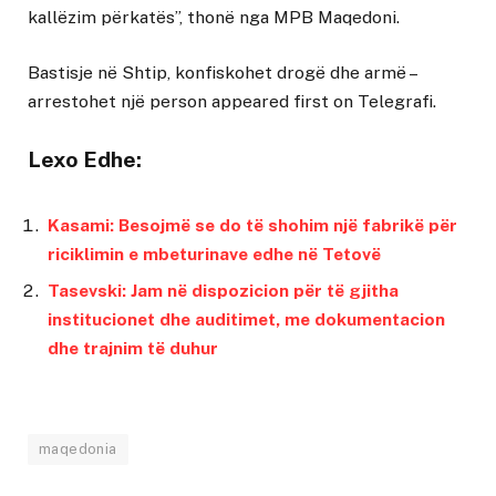
kallëzim përkatës”, thonë nga MPB Maqedoni.
Bastisje në Shtip, konfiskohet drogë dhe armë –
arrestohet një person
appeared first on
Telegrafi
.
Lexo Edhe:
Kasami: Besojmë se do të shohim një fabrikë për
riciklimin e mbeturinave edhe në Tetovë
Tasevski: Jam në dispozicion për të gjitha
institucionet dhe auditimet, me dokumentacion
dhe trajnim të duhur
maqedonia