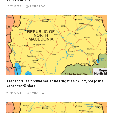
13/02/2025
2 MINS READ
Transportuesit privat sërish në rrugët e Shkupit, por jo me
kapacitet të plotë
25/11/2024
3 MINS READ