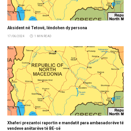
Aksident në Tetovë, lëndohen dy persona
17/06/2024
1 MIN READ
Xhaferi prezantoi raportin e mandatit para ambasadorëve të
vendeve anëtarëve të BE-së