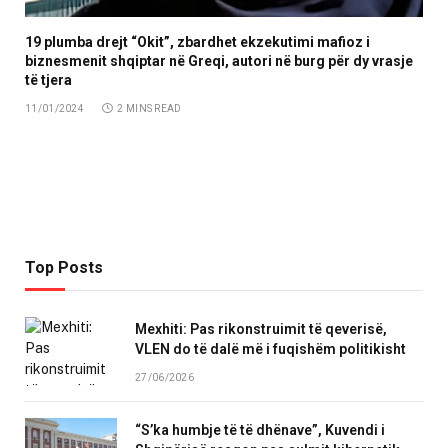
19 plumba drejt “Okit”, zbardhet ekzekutimi mafioz i
biznesmenit shqiptar në Greqi, autori në burg për dy vrasje
të tjera
11/01/2024
2 MINS READ
Top Posts
Mexhiti: Pas rikonstruimit të qeverisë,
VLEN do të dalë më i fuqishëm politikisht
27/06/2026
“S’ka humbje të të dhënave”, Kuvendi i