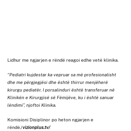
Lidhur me ngjarjen e rëndë reagoi edhe vetë klinika.
“Pediatri kujdestar ka vepruar sa më profesionalisht
dhe me përgjegjësi dhe është thirrur menjëherë
kirurgu pediatër. I porsalinduri është transferuar në
Klinikën e Kirurgjisë së Fëmijëve, ku i është sanuar
lëndimi”, njoftoi Klinika.
Komisioni Disiplinor po heton ngjarjen e
rëndë./
vizionplus.tv/