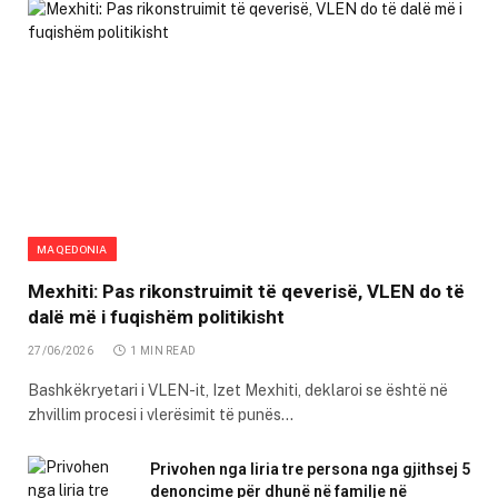
MAQEDONIA
Mexhiti: Pas rikonstruimit të qeverisë, VLEN do të
dalë më i fuqishëm politikisht
27/06/2026
1 MIN READ
Bashkëkryetari i VLEN-it, Izet Mexhiti, deklaroi se është në
zhvillim procesi i vlerësimit të punës…
Privohen nga liria tre persona nga gjithsej 5
denoncime për dhunë në familje në