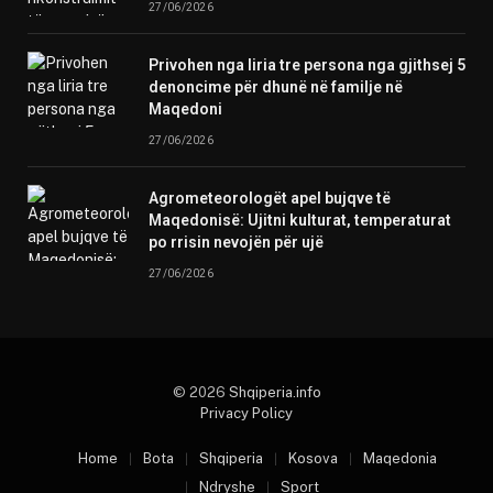
27/06/2026
Privohen nga liria tre persona nga gjithsej 5
denoncime për dhunë në familje në
Maqedoni
27/06/2026
Agrometeorologët apel bujqve të
Maqedonisë: Ujitni kulturat, temperaturat
po rrisin nevojën për ujë
27/06/2026
© 2026
Shqiperia.info
Privacy Policy
Home
Bota
Shqiperia
Kosova
Maqedonia
Ndryshe
Sport