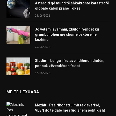
Asteroid që mund të shkaktonte katastrofë
globale kalon pranë Tokës
25/06/2026
Jo vetëm lavamani, zbuloni vendet ku
grumbullohen më shumë baktere në
kuzhinë
25/06/2026
Studimi: Lëngu i frutave ndihmon dietën,
por nuk zëvendëson frutat
17/06/2026
ME TE LEXUARA
Mexhiti: Pas rikonstruimit të qeverisë,
VLEN do të dalë më i fuqishëm politikisht