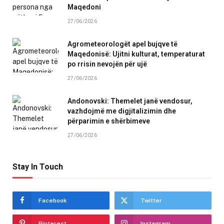
Maqedoni
27/06/2026
Agrometeorologët apel bujqve të
Maqedonisë: Ujitni kulturat, temperaturat
po rrisin nevojën për ujë
27/06/2026
Andonovski: Themelet janë vendosur,
vazhdojmë me digjitalizimin dhe
përparimin e shërbimeve
27/06/2026
Stay In Touch
Facebook
Twitter
Pinterest
Instagram