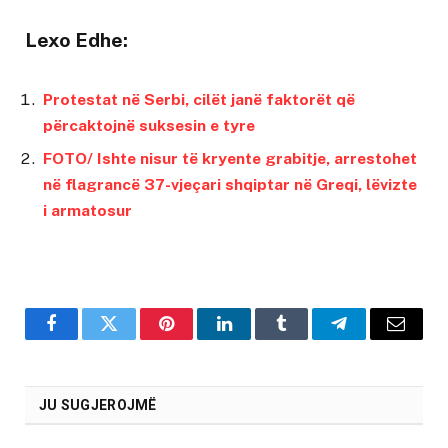
Lexo Edhe:
Protestat në Serbi, cilët janë faktorët që
përcaktojnë suksesin e tyre
FOTO/ Ishte nisur të kryente grabitje, arrestohet
në flagrancë 37-vjeçari shqiptar në Greqi, lëvizte
i armatosur
Facebook
Twitter
Pinterest
LinkedIn
Tumblr
Telegram
Email
JU SUGJEROJMË