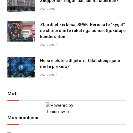
Shqipërisë reagon pas sulmit kibernetik
26/12/2023
Zbardhet kërkesa, SPAK: Berisha të “kyçet”
në shtëpi dhe të ruhet nga policë, Gjokutaj e
kundërshton
26/12/2023
Hëna e plotë e dhjetorit: Cilat shenja janë
më të prekura?
26/12/2023
Moti
Mos humbisni