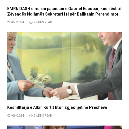
EMRI/ DASH emëron pasuesin e Gabriel Escobar, kush është
Zëvendës Ndihmës Sekretari i ri për Ballkanin Perëndimor
22/07/2024
2 MINS READ
Këshilltarja e Albin Kurtit fiton zgjedhjet në Preshevë
03/06/2024
2 MINS READ