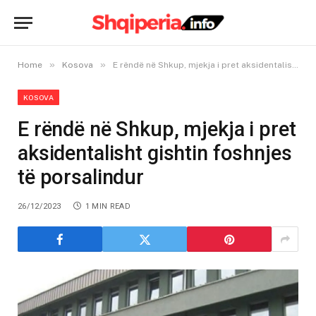
»
»
Home
Kosova
E rëndë në Shkup, mjekja i pret aksidentalisht gishtin foshnjes të porsalindur
KOSOVA
E rëndë në Shkup, mjekja i pret
aksidentalisht gishtin foshnjes
të porsalindur
26/12/2023
1 MIN READ