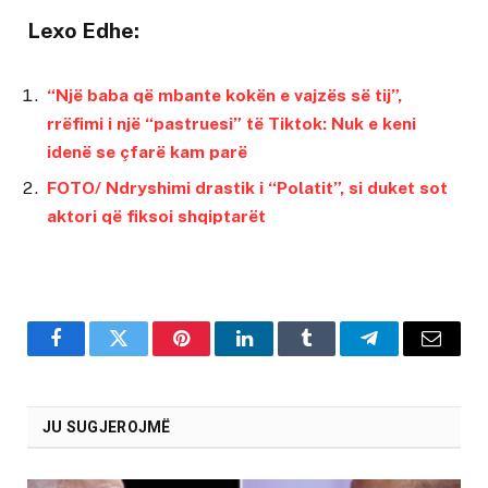
Lexo Edhe:
“Një baba që mbante kokën e vajzës së tij”,
rrëfimi i një “pastruesi” të Tiktok: Nuk e keni
idenë se çfarë kam parë
FOTO/ Ndryshimi drastik i “Polatit”, si duket sot
aktori që fiksoi shqiptarët
Facebook
Twitter
Pinterest
LinkedIn
Tumblr
Telegram
Email
JU SUGJEROJMË