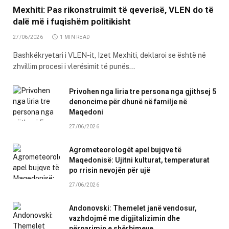
Mexhiti: Pas rikonstruimit të qeverisë, VLEN do të
dalë më i fuqishëm politikisht
27/06/2026
1 MIN READ
Bashkëkryetari i VLEN-it, Izet Mexhiti, deklaroi se është në
zhvillim procesi i vlerësimit të punës…
Privohen nga liria tre persona nga gjithsej 5
denoncime për dhunë në familje në
Maqedoni
27/06/2026
Agrometeorologët apel bujqve të
Maqedonisë: Ujitni kulturat, temperaturat
po rrisin nevojën për ujë
27/06/2026
Andonovski: Themelet janë vendosur,
vazhdojmë me digjitalizimin dhe
përparimin e shërbimeve