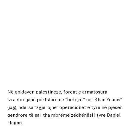
Në enklavën palestineze, forcat e armatosura
izraelite janë përfshirë në “betejat” në “Khan Younis”
(jug), ndërsa “zgjerojnë” operacionet e tyre në pjesën
qendrore të saj, tha mbrëmë zëdhënësi i tyre Daniel
Hagari.