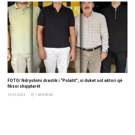
FOTO/ Ndryshimi drastik i “Polatit”, si duket sot aktori që
fiksoi shqiptarët
13/01/2024
1 MIN READ