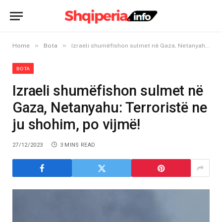
»
»
Home
Bota
Izraeli shumëfishon sulmet në Gaza, Netanyahu: Terroristë ne ju shohim, po vijmë!
BOTA
Izraeli shumëfishon sulmet në
Gaza, Netanyahu: Terroristë ne
ju shohim, po vijmë!
27/12/2023
3 MINS READ