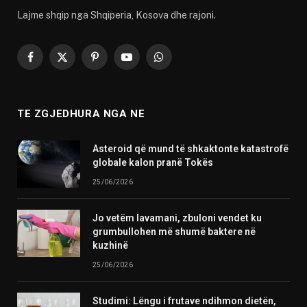
Lajme shqip nga Shqiperia, Kosova dhe rajoni.
Facebook
X
Pinterest
YouTube
WhatsApp
(Twitter)
TE ZGJEDHURA NGA NE
Asteroid që mund të shkaktonte katastrofë
globale kalon pranë Tokës
25/06/2026
Jo vetëm lavamani, zbuloni vendet ku
grumbullohen më shumë baktere në
kuzhinë
25/06/2026
Studimi: Lëngu i frutave ndihmon dietën,