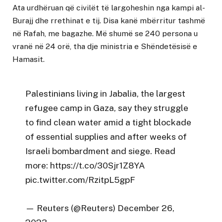
Ata urdhëruan që civilët të largoheshin nga kampi al-
Burajj dhe rrethinat e tij. Disa kanë mbërritur tashmë
në Rafah, me bagazhe. Më shumë se 240 persona u
vranë në 24 orë, tha dje ministria e Shëndetësisë e
Hamasit.
Palestinians living in Jabalia, the largest
refugee camp in Gaza, say they struggle
to find clean water amid a tight blockade
of essential supplies and after weeks of
Israeli bombardment and siege. Read
more:
https://t.co/30Sjr1Z8YA
pic.twitter.com/RzitpL5gpF
— Reuters (@Reuters)
December 26,