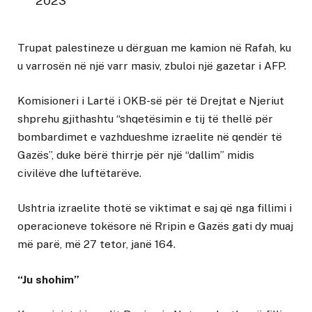
2023
Trupat palestineze u dërguan me kamion në Rafah, ku
u varrosën në një varr masiv, zbuloi një gazetar i AFP.
Komisioneri i Lartë i OKB-së për të Drejtat e Njeriut
shprehu gjithashtu “shqetësimin e tij të thellë për
bombardimet e vazhdueshme izraelite në qendër të
Gazës”, duke bërë thirrje për një “dallim” midis
civilëve dhe luftëtarëve.
Ushtria izraelite thotë se viktimat e saj që nga fillimi i
operacioneve tokësore në Rripin e Gazës gati dy muaj
më parë, më 27 tetor, janë 164.
“Ju shohim”