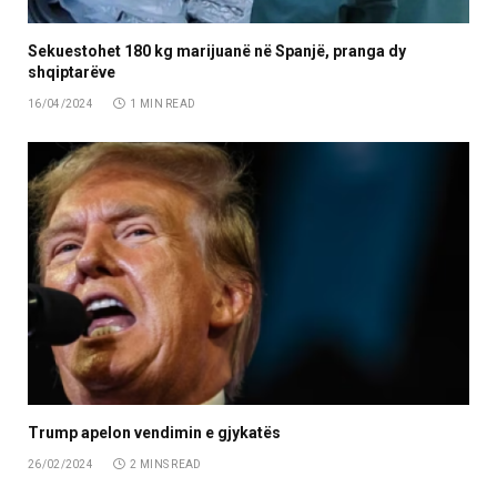
Sekuestohet 180 kg marijuanë në Spanjë, pranga dy
shqiptarëve
16/04/2024
1 MIN READ
Trump apelon vendimin e gjykatës
26/02/2024
2 MINS READ