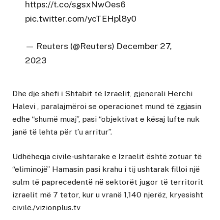
https://t.co/sgsxNwOes6
pic.twitter.com/ycTEHpl8y0
— Reuters (@Reuters)
December 27,
2023
Dhe dje shefi i Shtabit të Izraelit, gjenerali Herchi
Halevi , paralajmëroi se operacionet mund të zgjasin
edhe “shumë muaj”, pasi “objektivat e kësaj lufte nuk
janë të lehta për t’u arritur”.
Udhëheqja civile-ushtarake e Izraelit është zotuar të
“eliminojë” Hamasin pasi krahu i tij ushtarak filloi një
sulm të paprecedentë në sektorët jugor të territorit
izraelit më 7 tetor, kur u vranë 1,140 njerëz, kryesisht
civilë./vizionplus.tv