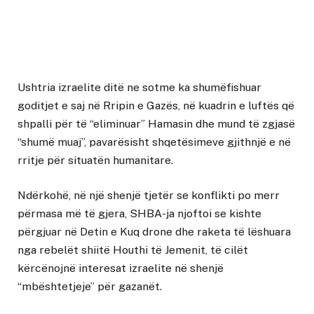
Ushtria izraelite ditë ne sotme ka shumëfishuar
goditjet e saj në Rripin e Gazës, në kuadrin e luftës që
shpalli për të “eliminuar” Hamasin dhe mund të zgjasë
“shumë muaj”, pavarësisht shqetësimeve gjithnjë e në
rritje për situatën humanitare.
Ndërkohë, në një shenjë tjetër se konflikti po merr
përmasa më të gjera, SHBA-ja njoftoi se kishte
përgjuar në Detin e Kuq drone dhe raketa të lëshuara
nga rebelët shiitë Houthi të Jemenit, të cilët
kërcënojnë interesat izraelite në shenjë
“mbështetjeje” për gazanët.