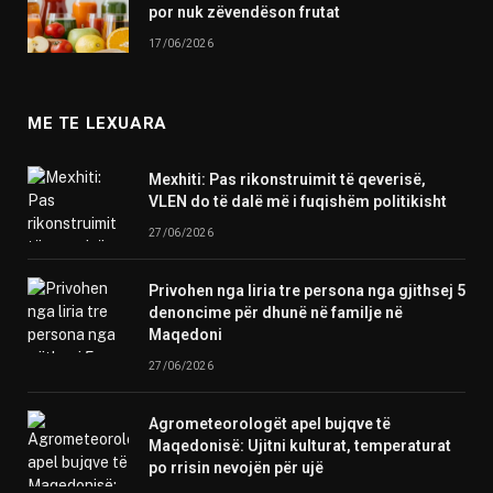
por nuk zëvendëson frutat
17/06/2026
ME TE LEXUARA
Mexhiti: Pas rikonstruimit të qeverisë,
VLEN do të dalë më i fuqishëm politikisht
27/06/2026
Privohen nga liria tre persona nga gjithsej 5
denoncime për dhunë në familje në
Maqedoni
27/06/2026
Agrometeorologët apel bujqve të
Maqedonisë: Ujitni kulturat, temperaturat
po rrisin nevojën për ujë