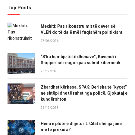
Top Posts
Mexhiti: Pas rikonstruimit të qeverisë,
VLEN do të dalë më i fuqishëm politikisht
27/06/2026
“S’ka humbje të të dhënave”, Kuvendi i
Shqipërisë reagon pas sulmit kibernetik
26/12/2023
Zbardhet kërkesa, SPAK: Berisha të “kyçet”
në shtëpi dhe të ruhet nga policë, Gjokutaj e
kundërshton
26/12/2023
Hëna e plotë e dhjetorit: Cilat shenja janë
më të prekura?