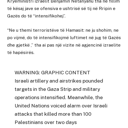
Kryeministri izraelit Benjamin Netanyahu tha në fillim
të kësaj jave se ofensiva e ushtrisë së tij në Rripin e
Gazës do të “intensifikohej”.
“Ne u themi terroristëve të Hamasit: ne ju shohim, ne
po vijmë, do të intensifikojmë luftimet në jug të Gazës
dhe gjetkë ,” tha ai pas një vizite në agjencinë izraelite
të hapësirës.
WARNING: GRAPHIC CONTENT
Israeli artillery and airstrikes pounded
targets in the Gaza Strip and military
operations intensified. Meanwhile, the
United Nations voiced alarm over Israeli
attacks that killed more than 100
Palestinians over two days