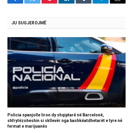
Facebook
Twitter
Pinterest
LinkedIn
Tumblr
Telegram
Email
JU SUGJEROJMË
Policia spanjolle liron dy shqiptarë në Barcelonë,
shfrytëzoheshin si skllevër nga bashkëatdhetarët e tyre në
fermat e marijuanës