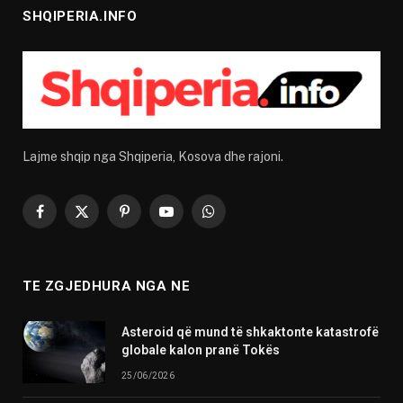
SHQIPERIA.INFO
Lajme shqip nga Shqiperia, Kosova dhe rajoni.
Facebook
X
Pinterest
YouTube
WhatsApp
(Twitter)
TE ZGJEDHURA NGA NE
Asteroid që mund të shkaktonte katastrofë
globale kalon pranë Tokës
25/06/2026