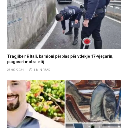
Tragjike në Itali, kamioni përplas për vdekje 17-vjeçarin,
plagoset motra e tij
23/02/2024
1 MIN READ