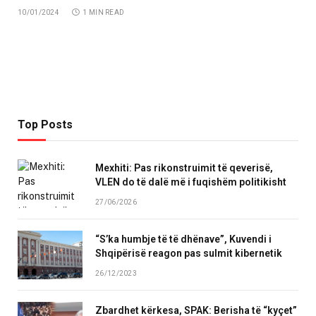
10/01/2024
1 MIN READ
Top Posts
Mexhiti: Pas rikonstruimit të qeverisë,
VLEN do të dalë më i fuqishëm politikisht
27/06/2026
“S’ka humbje të të dhënave”, Kuvendi i
Shqipërisë reagon pas sulmit kibernetik
26/12/2023
Zbardhet kërkesa, SPAK: Berisha të “kyçet”