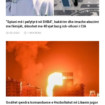
“Spiuni më i pafytyrë në SHBA”, hakërim dhe imazhe abuzimi
me fëmijët, dënohet me 40 vjet burg ish-oficeri i CIA
02/02/2024
1 MIN READ
Goditet qendra komanduese e Hezbollahut në Libanin jugor