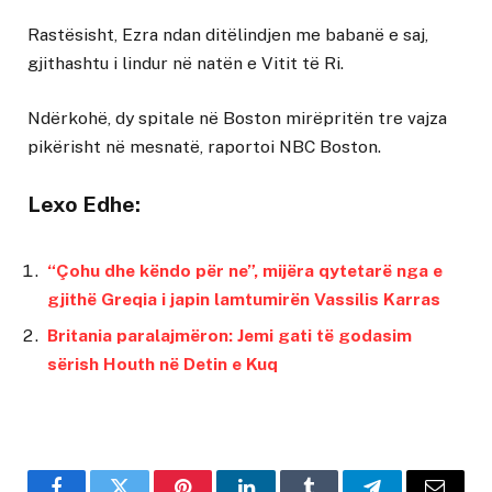
Rastësisht, Ezra ndan ditëlindjen me babanë e saj,
gjithashtu i lindur në natën e Vitit të Ri.
Ndërkohë, dy spitale në Boston mirëpritën tre vajza
pikërisht në mesnatë, raportoi NBC Boston.
Lexo Edhe:
“Çohu dhe këndo për ne”, mijëra qytetarë nga e
gjithë Greqia i japin lamtumirën Vassilis Karras
Britania paralajmëron: Jemi gati të godasim
sërish Houth në Detin e Kuq