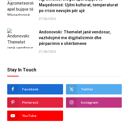
Maqedonisë: Ujitni kulturat, temperaturat
po rrisin nevojën për ujë
27/06/2026
Andonovski: Themelet janë vendosur,
vazhdojmë me digjitalizimin dhe
përparimin e shërbimeve
27/06/2026
Stay In Touch
Facebook
Twitter
Pinterest
Instagram
YouTube