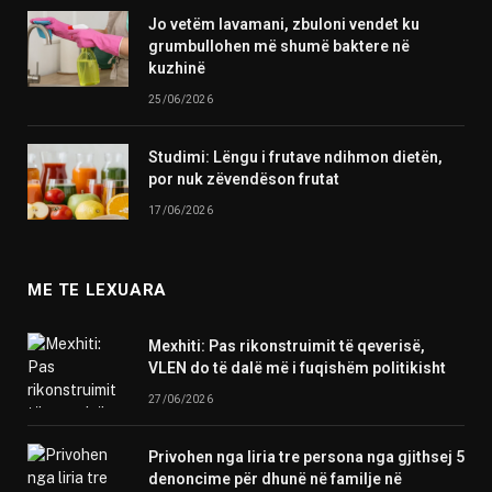
Jo vetëm lavamani, zbuloni vendet ku
grumbullohen më shumë baktere në
kuzhinë
25/06/2026
Studimi: Lëngu i frutave ndihmon dietën,
por nuk zëvendëson frutat
17/06/2026
ME TE LEXUARA
Mexhiti: Pas rikonstruimit të qeverisë,
VLEN do të dalë më i fuqishëm politikisht
27/06/2026
Privohen nga liria tre persona nga gjithsej 5
denoncime për dhunë në familje në