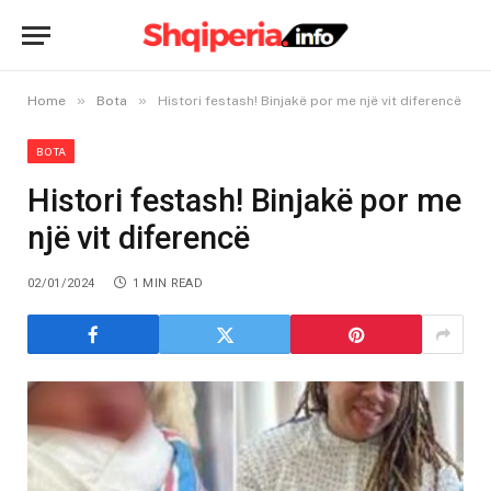
»
»
Home
Bota
Histori festash! Binjakë por me një vit diferencë
BOTA
Histori festash! Binjakë por me
një vit diferencë
02/01/2024
1 MIN READ