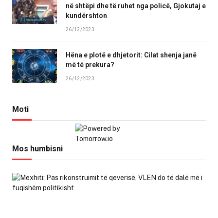
në shtëpi dhe të ruhet nga policë, Gjokutaj e
kundërshton
26/12/2023
Hëna e plotë e dhjetorit: Cilat shenja janë
më të prekura?
26/12/2023
Moti
Mos humbisni