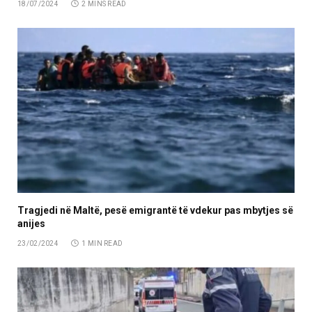
18/07/2024
2 MINS READ
Tragjedi në Maltë, pesë emigrantë të vdekur pas mbytjes së
anijes
23/02/2024
1 MIN READ