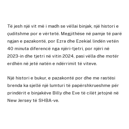
Të jesh një vit më i madh se vëllai binjak, një histori e
çuditshme por e vërtetë. Megjithëse në pamje të parë
ngjan e pazakontë, por Ezra dhe Ezekial lindën vetën
40 minuta diferencë nga njëri-tjetri, por njëri në
2023-in dhe tjetri në vitin 2024, pasi vëlla dhe motër
erdhën në jetë natën e ndërrimit të viteve.
Një histori e bukur, e pazakontë por dhe me rastësi
brenda ka sjellë një lumturi të papërshkrueshme për
prindërit e binjakëve Billy dhe Eve të cilët jetojnë në
New Jersey të SHBA-ve.