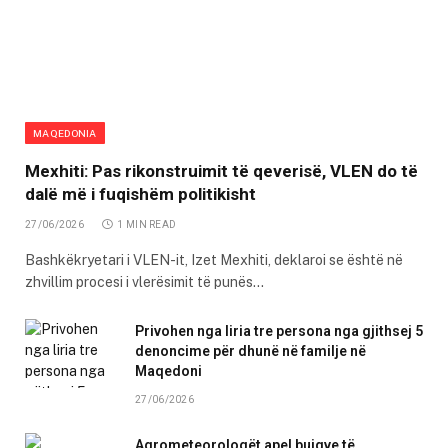
MAQEDONIA
Mexhiti: Pas rikonstruimit të qeverisë, VLEN do të
dalë më i fuqishëm politikisht
27/06/2026
1 MIN READ
Bashkëkryetari i VLEN-it, Izet Mexhiti, deklaroi se është në
zhvillim procesi i vlerësimit të punës…
Privohen nga liria tre persona nga gjithsej 5
denoncime për dhunë në familje në
Maqedoni
27/06/2026
Agrometeorologët apel bujqve të